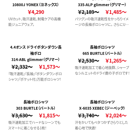
10800J YONEX（ヨネックス）
335-ALP glimmer（グリマー）
￥4,290
￥2,189～
￥1,485～
UVカット、吸汗速乾、制電ケアの高機
バツグンの吸汗速乾性をかっちりイメ
能ジュニアウェア。
ージの長袖ポロシャツに。 さらにUV
カット機能も備えた多機能ポロシャツ
です。
4.4オンス ドライボタンダウン長
長袖ポロシャツ
袖ポロ
665 BURTLE（バートル）
314-ABL glimmer（グリマー）
￥2,530～
￥1,265～
￥2,332～
￥1,573～
吸汗速乾加工で着心地抜群、シャープ
なシルエットのドライ鹿の子ポロです！
『吸汗速乾』『長袖』『ボタンダウンポロ
シャツ』『ポケット付』万能ポロシャツ！
長袖ポロシャツ
長袖ポロシャツ
303 BURTLE（バートル）
X-6035 XEBEC（ジーベック）
￥3,630～
￥1,815～
￥3,740～
￥2,024～
吸汗速乾加工でハードなシーンでも
汗をかいてもベタつかずさらりとした
スマートに着こなせる1枚！
着心地で快適！