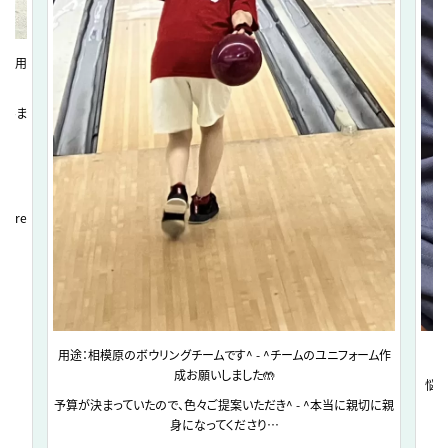
で着用
立ちま
 more
用途：相模原のボウリングチームです^ - ^チームのユニフォーム作
成お願いしました🤲
悩ん
予算が決まっていたので、色々ご提案いただき^ - ^本当に親切に親
身になってくださり…