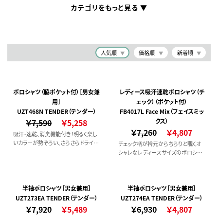
カテゴリをもっと見る
人気順
価格順
新着順
ポロシャツ（脇ポケット付）［男女兼
レディース吸汗速乾ポロシャツ（チ
用］
ェック）（ポケット付）
UZT468N TENDER（テンダー）
FB4017L Face Mix（フェイスミッ
￥7,590
￥5,258
クス）
￥7,260
￥4,807
吸汗・速乾、消臭機能付き！明るく楽し
いカラーが勢ぞろい、さらさらドライな
チェック柄が衿元からちらりと覗くオ
脇ポケット付きポロシャツです。
シャレなレディースサイズのポロシャ
ツです。
半袖ポロシャツ［男女兼用］
半袖ポロシャツ［男女兼用］
UZT273EA TENDER（テンダー）
UZT274EA TENDER（テンダー）
￥7,920
￥5,489
￥6,930
￥4,807