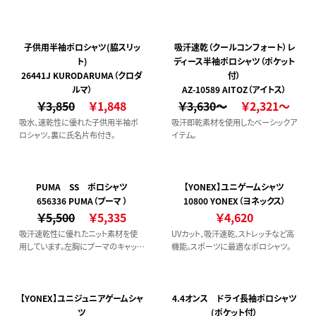
子供用半袖ポロシャツ(脇スリッ
吸汗速乾（クールコンフォート）レ
ト)
ディース半袖ポロシャツ（ポケット
26441J KURODARUMA（クロダ
付）
ルマ）
AZ-10589 AITOZ（アイトス）
￥3,850
￥1,848
￥3,630～
￥2,321～
吸水、速乾性に優れた子供用半袖ポ
吸汗即乾素材を使用したベーシックア
ロシャツ。裏に氏名片布付き。
イテム。
PUMA SS ポロシャツ
【YONEX】ユニゲームシャツ
656336 PUMA（プーマ ）
10800 YONEX（ヨネックス）
￥5,500
￥5,335
￥4,620
吸汗速乾性に優れたニット素材を使
UVカット、吸汗速乾、ストレッチなど高
用しています。左胸にプーマのキャット
機能。スポーツに最適なポロシャツ。
ロゴマーク付き。
【YONEX】ユニジュニアゲームシャ
4.4オンス ドライ長袖ポロシャツ
ツ
(ポケット付）