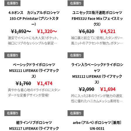
なやかなストレッチ性も魅力の長袖ポ
在庫限り
在庫限り
ロシャツ。
4.9オンス カジュアルポロシャツ
ユニセックス吸汗速乾ポロシャツ
193-CP Printstar（プリントスタ
FB4531U Face Mix（フェイスミッ
ー）
クス）
￥1,892～
￥1,320～
￥6,820
￥4,521
激安でイベントにも大人気！ポケット、
袖口裏と前立てに使用したタンガリー
袖口にリブのないシンプルな新定番
風ニットのアクセントが魅力。ボタンダ
の登場。 少し薄手の生地なので 軽く
ウン仕様ですっきりした衿元が着心地
着られるポロシャツです。
の良さと引き立たせる快適ポロシャツ
在庫限り
在庫限り
です。
ベーシックドライポロシャツ
ライン入りベーシックドライポロシ
MS3111 LIFEMAX（ライフマック
ャツ
ス）
MS3112 LIFEMAX（ライフマック
￥1,760
￥1,474
ス）
￥2,090
￥1,694
爽やかな着心地のドライポロにスタン
ダードな定番デザインが登場！
衿に入った2本のラインが魅力の通気
性に優れたハニカムメッシュ素材を使
用した着心地の良いポロシャツです！
在庫限り
在庫限り
裾ラインリブポロシャツ
arbe（アルベ）ポロシャツ［兼用］
MS3117 LIFEMAX（ライフマック
UN-0031