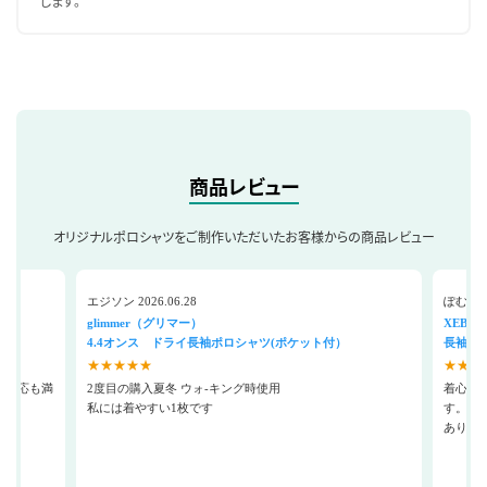
します。
商品レビュー
オリジナルポロシャツをご制作いただいたお客様からの商品レビュー
エジソン 2026.06.28
ぽむ 202
glimmer（グリマー）
XEBE
4.4オンス ドライ長袖ポロシャツ(ポケット付）
長袖ポ
★★★★★
★★★
の対応も満
2度目の購入夏冬 ウォ-キング時使用
着心地
私には着やすい1枚です
す。
ありが