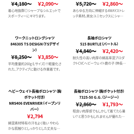
￥4,180～
￥2,090～
￥5,720～
￥2,860～
着心地抜群◎シャープなシルエットで
あらゆる方向に伸縮する4WAYストレ
スポーティーにキマります。
ッチ素材。男女ユニセックスにシャー
プに決まるミニマルなデザイン。
ワークニットロングシャツ
長袖ポロシャツ
846305 TS DESIGN（TSデザイ
515 BURTLE（バートル）
ン）
￥4,840～
￥2,420～
￥8,250～
￥3,850～
耐久性の高い肉厚の綿高率混プロダ
クトCVCヘビーウェイト鹿の子（伸長率
平均重量約260g（Lサイズ）！！軽量化さ
30％以上）のストレッチ機能つき。
れた、アクティブに動ける作業着です。
ヘビーウェイト長袖ポロシャツ（胸
長袖ポロシャツ（胸ポケット付き）
ポケット付き）
7325-50 G.G.（ジージー）
NRS406 EVENRIVER（イーブンリ
￥2,860～
￥1,793～
バー）
程良い肉厚感でもしかして着てたら暑
￥2,794
い？と思うかもしれませんが優れた吸
収速乾機能でむしろベタベタせず着
綿混素材特有の汗をよく吸い やわら
心地がいいと思うはず。UVカットもあ
かな肌触りとしっかりとした丈夫な素
り、安心して毎日着れます。これ1枚で
材感が人気の長袖ポロシャツです。