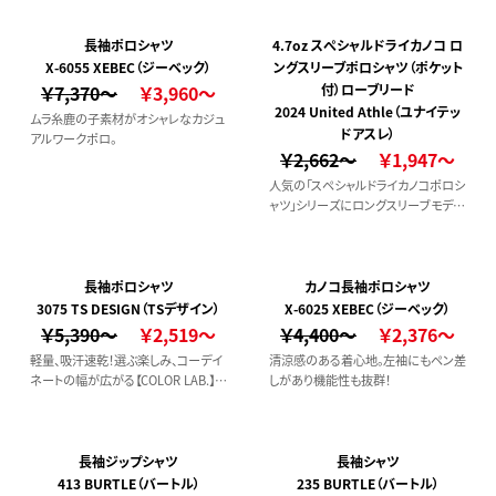
長袖ポロシャツ
4.7oz スぺシャルドライカノコ ロ
X-6055 XEBEC（ジーベック）
ングスリーブポロシャツ（ポケット
￥7,370～
￥3,960～
付）ローブリード
2024 United Athle（ユナイテッ
ムラ糸鹿の子素材がオシャレなカジュ
ドアスレ）
アルワークポロ。
￥2,662～
￥1,947～
人気の「スペシャルドライカノコポロシ
ャツ」シリーズにロングスリーブモデル
が登場！繰り返し洗っても色落ちしにく
く、洗濯後のお手入れも簡単、さらに
胸ポケット付きで使いやすさ抜群の一
枚です。
長袖ポロシャツ
カノコ長袖ポロシャツ
3075 TS DESIGN（TSデザイン）
X-6025 XEBEC（ジーベック）
￥5,390～
￥2,519～
￥4,400～
￥2,376～
軽量、吸汗速乾！選ぶ楽しみ、コーデイ
清涼感のある着心地。左袖にもペン差
ネートの幅が広がる【COLOR LAB.】シ
しがあり機能性も抜群！
リーズ
長袖ジップシャツ
長袖シャツ
413 BURTLE（バートル）
235 BURTLE（バートル）