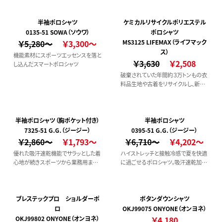
半袖ポロシャツ
ケミカルリサイクルポリエステル
0135-51 SOWA（ソウワ）
ポロシャツ
￥5,280～
￥3,300～
MS3125 LIFEMAX（ライフマック
ス）
機能素材にスポーツエッセンスを落と
￥3,630
￥2,508
し込んだスマートポロシャツ
破棄されていた年間約３万トンもの衣
料品生地や古着をリサイクルし、新し
い糸を生み出して製造されたポロシャ
ツです。石油をはじめとする、化学資源
の使用量削減に貢献します。
半袖ポロシャツ（胸ポケット付き）
半袖ポロシャツ
7325-51 G.G.（ジージー）
0395-51 G.G.（ジージー）
￥2,860～
￥1,793～
￥6,710～
￥4,202～
優れた吸汗速乾機能でサラッとした着
ハイストレッチと接触冷感で夏を快適
心地が続きスポーツから業務用まで
に過ごせるポロシャツ。吸汗速乾加工
幅広いシーンで着用いただけます。ま
なので汗をかいてもサラッと感が続き
た、UVカット95％以上、UPF50+で紫外
ます。
線から肌を守ってくれる高機能ポロシ
ャツです。
ブレステックプロ ショルダーポ
ボタンダウンシャツ
ロ
OKJ99075 ONYONE（オンヨネ）
OKJ99802 ONYONE（オンヨネ）
￥4,180