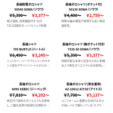
長袖制電ポロシャツ
長袖ポロシャツ(ポケット付)
50540 SOWA（ソウワ）
50130 SOWA（ソウワ）
￥5,390～
￥3,377～
￥4,400～
￥2,750～
吸汗速乾、消臭機能付き！【JIS
特殊な編み構造が実現する高い吸収
T8118】適合の、ハイスペック制電長
速乾性。
袖ポロシャツです。
長袖シャツ
長袖ポロシャツ（胸ポケット付き）
705 BURTLE（バートル）
7335-50 SOWA（ソウワ）
￥6,490～
￥3,245～
￥5,390～
￥3,377～
ニットのイージーケアとシャツのキチ
持続可能な未来と安全のために制電
ンと感をデザイン！バートルからの新
糸入り再生ポリエステル糸を使用した
提案、究極の長袖ワークシャツの登場
長袖ポロシャツ。豊富なカラーバリエ
です。
ーションと配色、衿ボタンダウン仕様
で理想のユニフォーム。吸汗速乾加工
による続くドライ感で不快なニオイを
長袖ポロシャツ
長袖ポロシャツ(男女兼用)
軽減するデオドラントテープ付きです。
6095 XEBEC（ジーベック）
AZ-10612 AITOZ（アイトス）
￥7,810～
￥4,202～
￥7,700～
￥5,137～
再生PET原料のポリエステルを使用
ユニフォームに重要な生地の丈夫さ
し、二酸化炭素の削減化石燃料の使
が高レベルで備わっている「スクラムテ
用削減に貢献するポロシャツです。
ック」を使用。ポリウレタンとは違うし