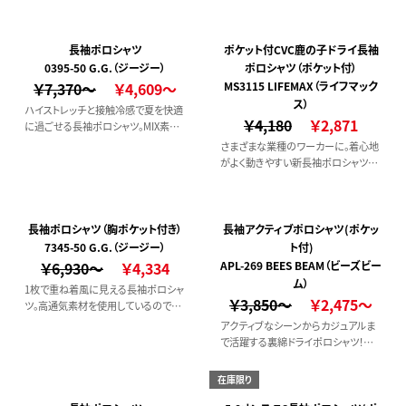
もインナーとしても季節を通して、着
用できるかも◎
長袖ポロシャツ
ポケット付CVC鹿の子ドライ長袖
0395-50 G.G.（ジージー）
ポロシャツ（ポケット付）
￥7,370～
￥4,609～
MS3115 LIFEMAX（ライフマック
ス）
ハイストレッチと接触冷感で夏を快適
￥4,180
￥2,871
に過ごせる長袖ポロシャツ。MIX素材
の組み合わせで肘下からはハイスト
さまざまな業種のワーカーに。着心地
レッチのためとても動きやすいです。開
がよく動きやすい新長袖ポロシャツ。
閉が簡単なスナップボタン仕様。便利
快適新素材VORTEX。従来の糸と違い
なファスナー付きポケット付き。
エアの旋回流を利用した新しい紡績
方法を使用しているため、多くの優れ
た特徴を備えています。【特徴】水を吸
長袖ポロシャツ（胸ポケット付き）
長袖アクティブポロシャツ(ポケッ
いやすい。毛羽が少ない。毛玉をおさえ
7345-50 G.G.（ジージー）
ト付)
る。洗濯に強い
￥6,930～
￥4,334
APL-269 BEES BEAM（ビーズビー
ム）
1枚で重ね着風に見える長袖ポロシャ
￥3,850～
￥2,475～
ツ。高通気素材を使用しているのでハ
ードに動いてもサラッと感続いて着心
アクティブなシーンからカジュアルま
地がとても良い。コンプレッション素材
で活躍する裏綿ドライポロシャツ！高
による適度なフィット感もあります。
い吸汗・速乾機能を持ったダブルフェ
イス生地とヘビーユースにもしっかり
在庫限り
耐えうる丈夫な襟生地を使用。