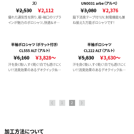
ス）
UN0031 arbe（アルベ）
￥2,530
￥2,112
￥3,080
￥2,376
優れた通気性を誇り、裾・袖口のリブラ
脇下消臭テープ付！UV、制電機能も兼
インが魅力のポロシャツ。快適＆オシ
ね揃えた万能ポロシャツです！
ャレな商品です！
半袖ポロシャツ（ポケット付き）
半袖ポロシャツ
CL555 ALT（アルト）
CL222 ALT（アルト）
￥6,160
￥3,828～
￥5,830
￥3,630～
汗を良く吸い、すぐ乾く！白でも透けにく
汗を良く吸い、すぐ乾く！白でも透けにく
い！！消臭効果のあるデオクイック糸を
い！！消臭効果のあるデオクイック糸を
織ネームに使用。
織ネームに使用。
機能性抜群のドライポロシャツです。
機能性抜群のドライポロシャツです。
⟨
1
2
⟩
加工方法について