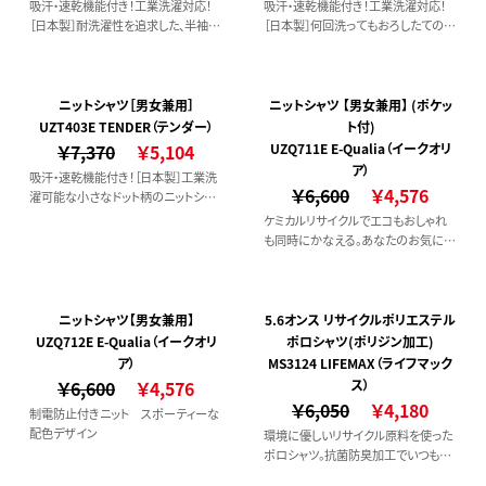
吸汗・速乾機能付き！工業洗濯対応！
吸汗・速乾機能付き！工業洗濯対応！
［日本製］耐洗濯性を追求した、半袖ポ
［日本製］何回洗ってもおろしたての気
ロシャツです！
持ち良さがうれしい、半袖ポロシャツ
です。
ニットシャツ［男女兼用］
ニットシャツ 【男女兼用】 (ポケッ
UZT403E TENDER（テンダー）
ト付)
￥7,370
￥5,104
UZQ711E E-Qualia（イークオリ
ア）
吸汗・速乾機能付き！［日本製］工業洗
￥6,600
￥4,576
濯可能な小さなドット柄のニットシャ
ツです。
ケミカルリサイクルでエコもおしゃれ
も同時にかなえる。あなたのお気に入
りどちら？
ニットシャツ【男女兼用】
5.6オンス リサイクルポリエステル
UZQ712E E-Qualia（イークオリ
ポロシャツ(ポリジン加工)
ア）
MS3124 LIFEMAX（ライフマック
￥6,600
￥4,576
ス）
￥6,050
￥4,180
制電防止付きニット スポーティーな
配色デザイン
環境に優しいリサイクル原料を使った
ポロシャツ。抗菌防臭加工でいつも快
適に。