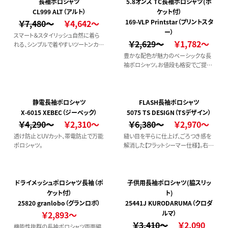
長袖ポロシャツ
5.8オンス TC長袖ポロシャツ(ポ
CL999 ALT（アルト）
ケット付）
￥7,480～
￥4,642～
169-VLP Printstar（プリントスタ
ー）
スマート＆スタイリッシュ自然に着ら
￥2,629～
￥1,782～
れる、シンプルで着やすいツートンカラ
ーのポロシャツです。
豊かな配色が魅力のベーシックな長
袖ポロシャツ。お値段も格安でご提
供！
静電長袖ポロシャツ
FLASH長袖ポロシャツ
X-6015 XEBEC（ジーベック）
5075 TS DESIGN（TSデザイン）
￥4,290～
￥2,310～
￥6,380～
￥2,970～
透け防止とUVカット、帯電防止で万能
縫い目を平らに仕上げ、ごろつき感を
ポロシャツ。
解消した【フラットシーマー仕様】。右胸
部分のオレンジのジップ式ポケットが
ポイントです。
ドライメッシュポロシャツ長袖（ポ
子供用長袖ポロシャツ(脇スリッ
ケット付）
ト)
25820 granlobo（グランロボ）
25441J KURODARUMA（クロダ
￥2,893～
ルマ）
￥3,410～
￥2,090
機能性抜群の長袖ポロシャツ両面編