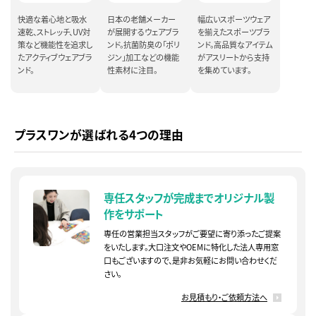
快適な着心地と吸水
日本の老舗メーカー
幅広いスポーツウェア
速乾、ストレッチ、UV対
が展開するウェアブラ
を揃えたスポーツブラ
策など機能性を追求し
ンド。抗菌防臭の「ポリ
ンド。高品質なアイテム
たアクティブウェアブラ
ジン」加工などの機能
がアスリートから支持
ンド。
性素材に注目。
を集めています。
プラスワンが選ばれる4つの理由
専任スタッフが完成まで
オリジナル製
作をサポート
専任の営業担当スタッフがご要望に寄り添ったご提案
をいたします。大口注文やOEMに特化した法人専用窓
口もございますので、是非お気軽にお問い合わせくだ
さい。
お見積もり・ご依頼方法へ