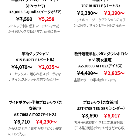
(ポケット付)
707 BURTLE（バートル）
UZQ803 E-Qualia（イークオリア）
￥6,380～
￥3,190～
￥7,590
￥5,258
ニットのイージーケアとシャツのキチ
ンと感をデザイン！バートルから新提
ストレッチ制に優れたニットシャツだ
案の究極の半袖ワークシャツです。
から思いっきり動けます。両脇にある
ポケットが特徴です。
半袖ジップシャツ
吸汗速乾半袖ボタンダウンポロシ
415 BURTLE（バートル）
ャツ（男女兼用）
￥4,070～
￥2,035～
AZ-10603 AITOZ（アイトス）
￥4,400～
￥2,805～
ユニセックスに着られるスポーティな
デザイン。ストレッチ素材で着心地抜
杢調カラーの半袖ポロシャツ。
群◎
サイドポケット半袖ポロシャツ（男
ポロシャツ［男女兼用］
女兼用）
UZT470E TENDER（テンダー）
AZ-7668 AITOZ（アイトス）
￥8,690
￥6,017
￥6,710
￥4,290～
吸汗・速乾機能付き！工業洗濯対応！
［日本製］両脇ポケット付きだから収納
かがんだときに背中が見えにくい安定
力もばっちりな半袖ポロシャツです。
のロング丈。