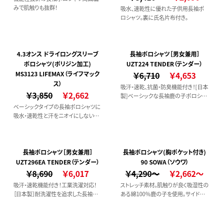
みで肌触りも抜群！
吸水、速乾性に優れた子供用長袖ポ
ロシャツ。裏に氏名片布付き。
4.3オンス ドライロングスリーブ
長袖ポロシャツ［男女兼用］
ポロシャツ(ポリジン加工)
UZT224 TENDER（テンダー）
MS3123 LIFEMAX（ライフマック
￥6,710
￥4,653
ス）
吸汗・速乾、抗菌・防臭機能付き！[日本
￥3,850
￥2,662
製]ベーシックな長袖鹿の子ポロシャ
ツです。
ベーシックタイプの長袖ポロシャツに
吸水・速乾性と汗をニオイにしないポ
リジン加工を施してデビュー。
長袖ポロシャツ［男女兼用］
長袖ポロシャツ(胸ポケット付き)
UZT296EA TENDER（テンダー）
90 SOWA（ソウワ）
￥8,690
￥6,017
￥4,290～
￥2,662～
吸汗・速乾機能付き！工業洗濯対応！
ストレッチ素材。肌触りが良く吸湿性の
［日本製］耐洗濯性を追求した長袖ポ
ある綿100％鹿の子を使用。サイドス
ロシャツです。
リットで動きやすい長袖ポロシャツ。