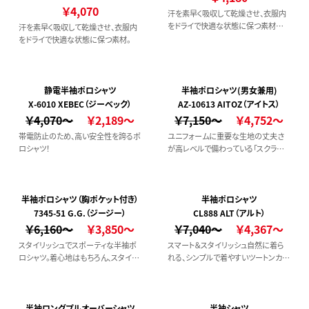
￥4,070
汗を素早く吸収して乾燥させ、衣服内
をドライで快適な状態に保つ素材の
汗を素早く吸収して乾燥させ、衣服内
ボタンダウンシャツ。
をドライで快適な状態に保つ素材。
静電半袖ポロシャツ
半袖ポロシャツ(男女兼用)
X-6010 XEBEC（ジーベック）
AZ-10613 AITOZ（アイトス）
￥4,070～
￥2,189～
￥7,150～
￥4,752～
帯電防止のため、高い安全性を誇るポ
ユニフォームに重要な生地の丈夫さ
ロシャツ！
が高レベルで備わっている「スクラムテ
ック」を使用。ポリウレタンとは違うし
なやかなストレッチ性も魅力のポロシ
ャツ。
半袖ポロシャツ（胸ポケット付き）
半袖ポロシャツ
7345-51 G.G.（ジージー）
CL888 ALT（アルト）
￥6,160～
￥3,850～
￥7,040～
￥4,367～
スタイリッシュでスポーティな半袖ポ
スマート＆スタイリッシュ自然に着ら
ロシャツ。着心地はもちろん、スタイリ
れる、シンプルで着やすいツートンカラ
ングに合わせやすい3色展開。ワーク
ーのポロシャツです。
スタイルにも普段着にもおすすめで
す。
半袖ロングプルオーバーシャツ
半袖シャツ