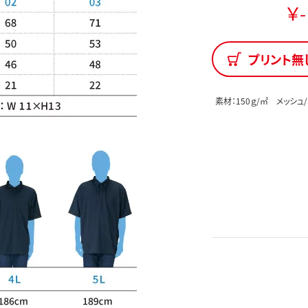
￥-
プリント無
素材：150ｇ/㎡ メッシュ