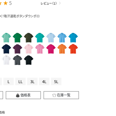
★ ★
5
レビュー（1）
く！吸汗速乾ボタンダウンポロ
L
LL
3L
4L
5L
価格表
在庫一覧
価格