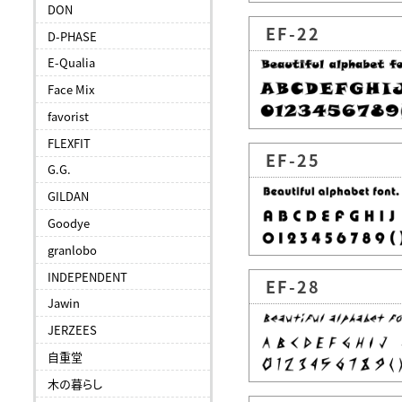
DON
EF-22
D-PHASE
E-Qualia
Face Mix
favorist
FLEXFIT
EF-25
G.G.
GILDAN
Goodye
granlobo
INDEPENDENT
EF-28
Jawin
JERZEES
自重堂
木の暮らし