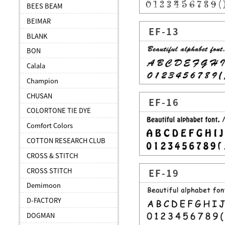
BEES BEAM
BEIMAR
EF-13
BLANK
BON
Calala
Champion
CHUSAN
EF-16
COLORTONE TIE DYE
Comfort Colors
COTTON RESEARCH CLUB
CROSS & STITCH
CROSS STITCH
EF-19
Demimoon
D-FACTORY
DOGMAN