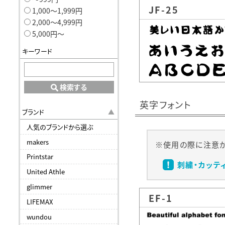
JF-25
1,000〜1,999円
2,000〜4,999円
5,000円〜
キーワード
検索する
英字フォント
ブランド
人気のブランドから選ぶ
makers
使用の際に注意が
Printstar
刺繍・カッテ
United Athle
glimmer
EF-1
LIFEMAX
wundou