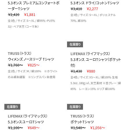
5.3オンス プレミアムコンフォートボ
5.3オンス ドライ/コットンTシャツ
ーダーTシャツ
￥3,410
￥2,277
￥2,420
￥1,881
全3色 / サイズ：S～XL / ポリエステル
全3色 / サイズ：S～XL / 綿95％・PU5％
70％、綿30％
32/- ベア天竺（コーマ糸）
在庫限り
TRUSS（トラス）
LIFEMAX（ライフマックス）
ウィメンズ ノースリーブ Tシャツ
5.3オンス ユーロTシャツ（ポケット
￥1,760～
￥825～
付)
￥1,430
￥880
全2色 / サイズ：M / 綿100% ※ホワイト
のみ綿糸縫製 ※リングスパン糸使用
全4色 / サイズ：XS～XL / 綿100％ 生地
5.3oz、180g/㎡、天竺素材 ※杢グレー：綿
85％ レーヨン15％ ※リブ 綿100％
在庫限り
在庫限り
LIFEMAX（ライフマックス）
TRUSS（トラス）
5.3オンスユーロTシャツ
ポケットTシャツ
￥1,100～
￥649～
￥1,540～
￥1,056～