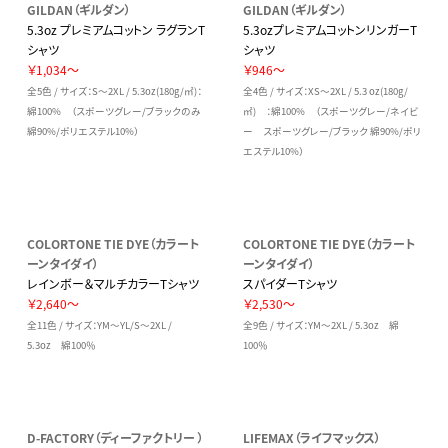
GILDAN（ギルダン）
GILDAN（ギルダン）
5.3oz プレミアムコットン ラグランT
5.3ozプレミアムコットンリンガーT
シャツ
シャツ
￥1,034～
￥946～
全5色 / サイズ：S～2XL / 5.3oz(180g/㎡)：
全4色 / サイズ：XS～2XL / 5.3 oz(180g/
綿100% （スポーツグレー/ブラックのみ
㎡) ：綿100% （スポーツグレー/ネイビ
綿90%/ポリエステル10%）
ー スポーツグレー/ブラック 綿90%/ポリ
エステル10%）
COLORTONE TIE DYE（カラート
COLORTONE TIE DYE（カラート
ーンタイダイ）
ーンタイダイ）
レインボー＆マルチカラーTシャツ
スパイダーTシャツ
￥2,640～
￥2,530～
全11色 / サイズ：YM～YL/S～2XL /
全9色 / サイズ：YM～2XL / 5.3oz 綿
5.3oz 綿100％
100％
D-FACTORY（ディーファクトリー ）
LIFEMAX（ライフマックス）