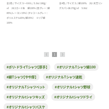
全2色 / サイズ：S～XXXL / 5.3oz 180g/
全4色 / サイズ：S / 綿100％ 20/-天竺リン
㎡ 24/1カード糸 綿100% (杢グレー：綿
グスパン糸170g/㎡ 5.0oz
85%/レーヨン15%） (チャコールグレー：
ポリエステル65%/綿35%） ※リブ綿
100%
⟨
1
⟩
#ポリ・ドライTシャツ【厚手】
#オリジナルTシャツ綿100
#綿Tシャツ【やや厚】
#オリジナルTシャツ速乾
#オリジナルTシャツペット
#オリジナルtシャツ野球
#オリジナルtシャツキッズ
#オリジナルtシャツドライ
#オリジナルtシャツバスケ