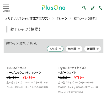
オリジナルTシャツ作成プラスワン
Tシャツ
綿Tシャツ【標準】
綿Tシャツ【標準】
16
綿Tシャツ【標準】 /
点
人気順
価格順
新着順
TRUSS（トラス）
Trysail（トライセイル）
オーガニックコットンTシャツ
ヘビーウェイト
￥2,420～
￥1,474～
￥1,518～
￥781～
全10色 / サイズ：110～XXL / オーガニック
全22色 / サイズ：110（JS)・130（JM）・
コットン100%※ナチュラルのみ綿糸縫製
150（JL）、S～5L / 綿100％（杢グレー：綿
85％、ポリエステル15％）