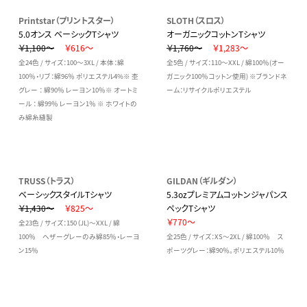
Printstar（プリントスター）
SLOTH（スロス）
5.0オンス ベーシックTシャツ
オーガニックコットンTシャツ
￥1,100～
￥616～
￥1,760～
￥1,283～
全24色 / サイズ：100～3XL / 本体：綿
全5色 / サイズ：110～XXL / 綿100％(オー
100％・リブ：綿96％ ポリエステル4%※ 杢
ガニック100％コットン使用) ※ブランドネ
グレー ： 綿90％ レーヨン10％※ オートミ
ーム：リサイクルポリエステル
ール ： 綿99％ レーヨン1％ ※ ホワイトの
み綿糸縫製
TRUSS（トラス）
GILDAN（ギルダン）
ベーシックスタイルTシャツ
5.3ozプレミアムコットンジャパンス
￥1,430～
￥825～
ペックTシャツ
￥770～
全23色 / サイズ：150（JL)～XXL / 綿
100％ ヘザーグレーのみ綿85％・レーヨ
全25色 / サイズ：XS～2XL / 綿100％ ス
ン15％
ポーツグレー：綿90％。ポリエステル10％