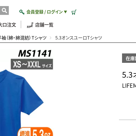
会員登録 / ログイン
▼
大口注文
店舗一覧
半袖（綿・綿混紡）Tシャツ
5.3オンスユーロTシャツ
在庫
5.
LIF