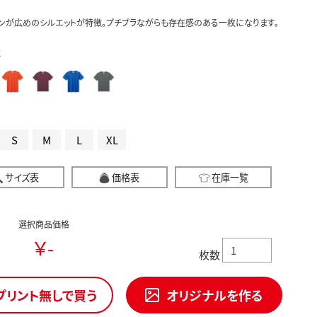
ンが広めのシルエットが特徴。プチプラながらも存在感のある一枚になります。
択
S
M
L
XL
サイズ表
価格表
在庫一覧
選択商品価格
￥-
枚数
プリント無しで買う
オリジナルを作る