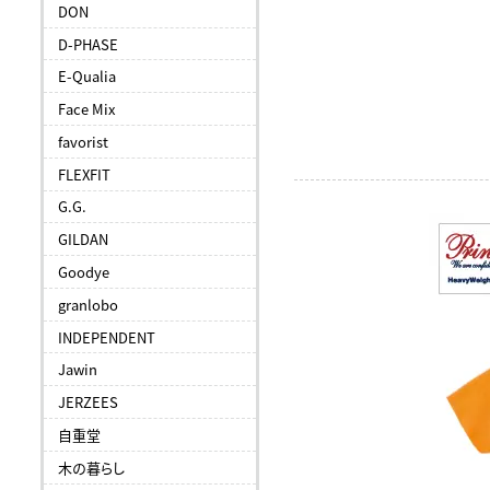
DON
D-PHASE
E-Qualia
Face Mix
favorist
FLEXFIT
G.G.
GILDAN
Goodye
granlobo
INDEPENDENT
Jawin
JERZEES
自重堂
木の暮らし