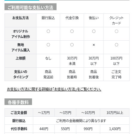
ご利用可能な支払い方法
お支払方法
銀行振込
代金引換
後払い
クレジット
カード
オリジナル
○
○
○
◯
アイテム制作
無地
○
○
✕
○
アイテム購入
上限額
なし
30万円
30万円
100万円
未満
以下
以下
支払いの
商品
商品
商品
ご注文
タイミング
発送前
到着時
到着後
完了時
お支払い方法に関する詳細は「お支払い方法」をご覧ください。
各種手数料
ご注文金額
～1万円
～3万円
～10万円
10万円以上
銀行振込
ご利用の金融機関により異なります
代引手数料
440円
550円
990円
1,430円