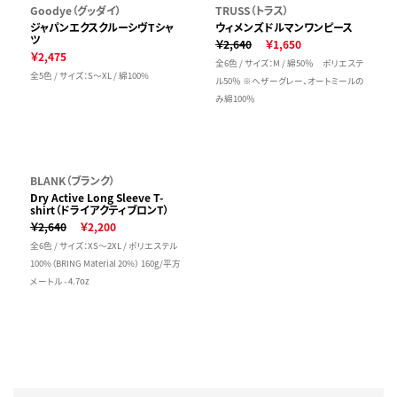
Goodye（グッダイ）
TRUSS（トラス）
ジャパンエクスクルーシヴTシャ
ウィメンズドルマンワンピース
ツ
￥2,640
￥1,650
￥2,475
全6色 / サイズ：M / 綿50％ ポリエステ
全5色 / サイズ：S～XL / 綿100%
ル50％ ※へザーグレー、オートミールの
み綿100％
BLANK（ブランク）
Dry Active Long Sleeve T-
shirt（ドライアクティブロンT）
￥2,640
￥2,200
全6色 / サイズ：XS～2XL / ポリエステル
100%（BRING Material 20%） 160g/平方
メートル - 4.7oz