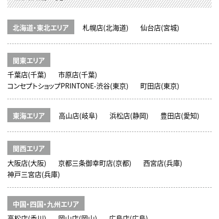
北海道・東北エリア
札幌店(北海道)
仙台店(宮城)
関東エリア
千葉店(千葉)
市原店(千葉)
コンセプトショップPRINTONE-渋谷(東京)
町田店(東京)
東海エリア
高山店(岐阜)
浜松店(静岡)
豊田店(愛知)
関西エリア
大阪店(大阪)
京都三条御幸町店(京都)
西宮店(兵庫)
神戸三宮店(兵庫)
中国・四国・九州エリア
高松店(香川)
岡山店(岡山)
広島店(広島)