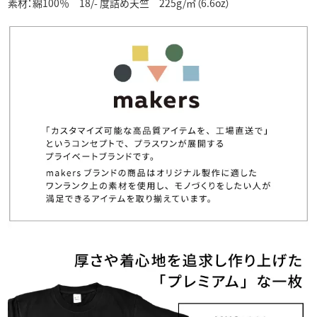
素材：綿100％ 18/- 度詰め天竺 225g/㎡（6.6oz）