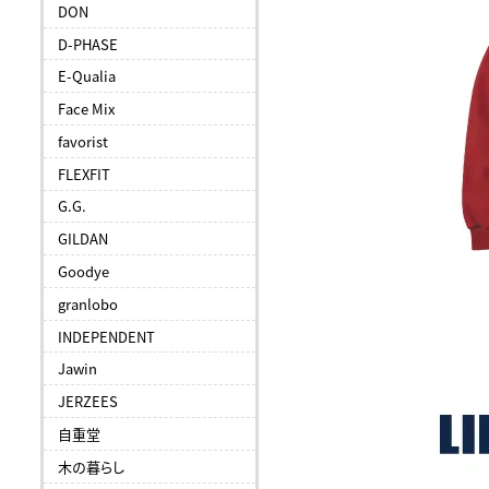
DON
D-PHASE
E-Qualia
Face Mix
favorist
FLEXFIT
G.G.
GILDAN
Goodye
granlobo
INDEPENDENT
Jawin
JERZEES
自重堂
木の暮らし