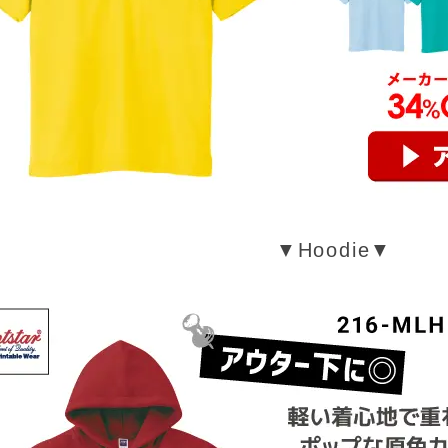
▼Hoodie▼