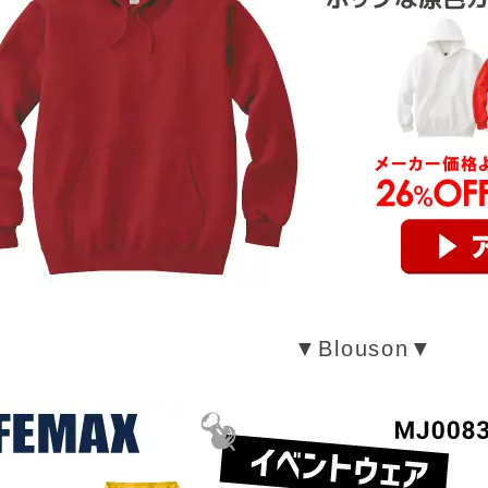
▼Blouson▼