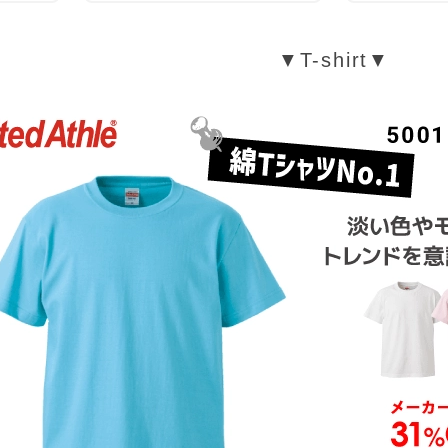
▼T-shirt▼