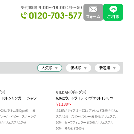
人気順
価格順
新着順
ダン）
GILDAN（ギルダン）
ムコットンリンガーTシャツ
6.0ozウルトラコットンポケットTシャツ
￥1,188～
XL / 5.3 oz(180g/㎡) ：綿
全12色 / サイズ：S～2XL / アッシュ 綿99%/ポリエ
ツグレー/ネイビー スポーツグ
ステル1% スポーツグレー 綿90%/ポリエステル
%/ポリエステル10%）
10% セーフティカラー 綿50%/ポリエステル
50% その他 綿100%