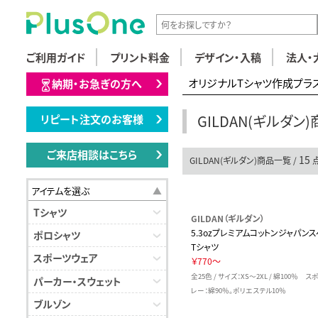
ご利用ガイド
プリント料金
デザイン・入稿
法人・
オリジナルTシャツ作成プラ
納期・お急ぎの方へ
GILDAN(ギルダン
リピート注文のお客様
ご来店相談はこちら
15
GILDAN(ギルダン)商品一覧 /
アイテムを選ぶ
Tシャツ
GILDAN（ギルダン）
5.3ozプレミアムコットンジャパン
ポロシャツ
Tシャツ
スポーツウェア
￥770～
全25色 / サイズ：XS～2XL / 綿100％ 
パーカー・スウェット
レー：綿90％。ポリエステル10％
ブルゾン