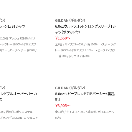
ダン）
GILDAN（ギルダン）
ットンL/STシャツ
6.0ozウルトラコットンロングスリーブTシ
ャツ（ポケット付）
￥1,650～
 綿100％ アッシュ 綿99%/ポリ
ツグレー 綿90%/ポリエステ
全6色 / サイズ：S～2XL / ・綿100% ・スポーツグ
カラー、ダークヘザー 綿50%/
レー 綿90%/ポリエステル10% ・セーフティカラ
ー 綿50%/ポリエステル50%
ダン）
GILDAN（ギルダン）
ブレンドプルオーバーパーカ
8.0ozヘビーブレンドZIPパーカー（裏起
ズ
毛）
￥3,905～
160) / 綿50％、ポリエステル
全11色 / サイズ：S～2XL / 綿50％、ポリエステル
1ブランド「GILDAN」の ジュニア
50％