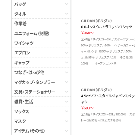
バッグ
タオル
GILDAN（ギルダン）
作業着
6.0オンスウルトラコットンTシャツ
ユニフォーム（制服）
￥968～
全47色 / サイズ：S～3XL / スポーツグレー:
ワイシャツ
90%・ポリエステル10% ヘザーカラー・
ィーオレンジ: 綿50%・ポリエステル50%
エプロン
ュ :綿99%・ポリエステル1% その他：綿
キャップ
100％ オープンエンド糸
つなぎ・はっぴ他
マグカップ・タンブラー
GILDAN（ギルダン）
文具・ステーショナリー
4.5ozソフトスタイルジャパンスペッ
雑貨・生活
ャツ
￥693～
ソックス
全18色 / サイズ：XS～2XL / 綿100% 
マスク
レー：綿90％・ポリエステル10%
アイテム（その他）