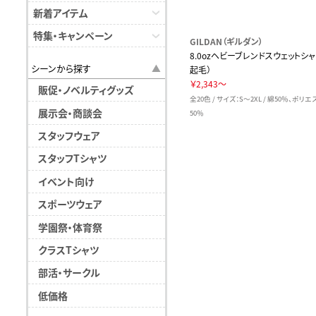
新着アイテム
特集・キャンペーン
GILDAN（ギルダン）
8.0ozヘビーブレンドスウェットシャ
シーンから探す
起毛）
￥2,343～
販促・ノベルティグッズ
全20色 / サイズ：S～2XL / 綿50％、ポリ
展示会・商談会
50％
スタッフウェア
スタッフTシャツ
イベント向け
スポーツウェア
学園祭・体育祭
クラスTシャツ
部活・サークル
低価格