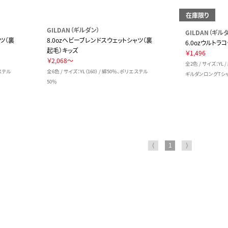
在庫限り
GILDAN（ギルダン）
GILDAN（ギル
ツ（裏
8.0ozヘビーブレンドスウェットシャツ（裏
6.0ozウルトラ
起毛）キッズ
￥1,496
￥2,068～
全2色 / サイズ：YL 
エステル
全6色 / サイズ：YL（160） / 綿50％、ポリエステル
ギルダンロングTシ
50％
⟨
1
⟩