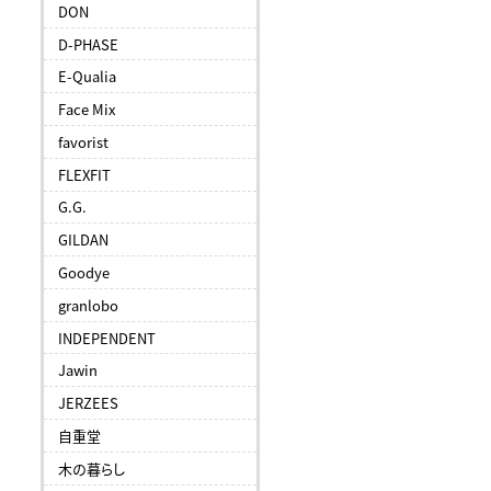
DON
D-PHASE
E-Qualia
Face Mix
favorist
FLEXFIT
G.G.
GILDAN
Goodye
granlobo
INDEPENDENT
Jawin
JERZEES
自重堂
木の暮らし