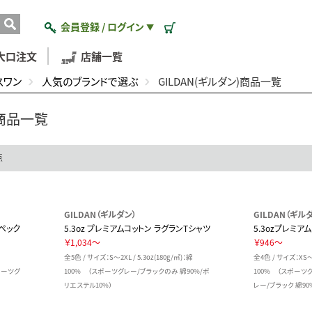
会員登録 / ログイン
▼
大口注文
店舗一覧
スワン
人気のブランドで選ぶ
GILDAN(ギルダン)商品一覧
)商品一覧
点
GILDAN（ギルダン）
GILDAN（ギル
スペック
5.3oz プレミアムコットン ラグランTシャツ
5.3ozプレミア
￥1,034～
￥946～
全5色 / サイズ：S～2XL / 5.3oz(180g/㎡)：綿
全4色 / サイズ：XS～2
スポーツグ
100% （スポーツグレー/ブラックのみ 綿90%/ポ
100% （スポー
リエステル10%）
レー/ブラック 綿90