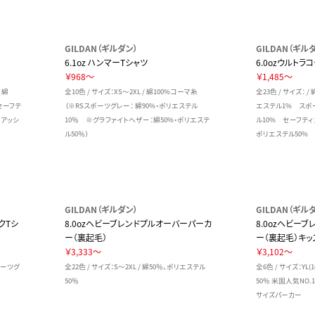
GILDAN（ギルダン）
GILDAN（ギル
6.1oz ハンマーTシャツ
6.0ozウルトラコ
￥968～
￥1,485～
 綿
全10色 / サイズ：XS～2XL / 綿100%コーマ糸
全23色 / サイズ： /
セーフテ
（※RSスポーツグレー： 綿90%・ポリエステル
エステル1% スポー
 アッシ
10％ ※グラファイトヘザー：綿50%・ポリエステ
ル10% セーフティ
ル50％）
ポリエステル50%
GILDAN（ギルダン）
GILDAN（ギル
クTシ
8.0ozヘビーブレンドプルオーバーパーカ
8.0ozヘビー
ー（裏起毛）
ー（裏起毛）キッ
￥3,333～
￥3,102～
スポーツグ
全22色 / サイズ：S～2XL / 綿50％、ポリエステル
全6色 / サイズ：YL(
50％
50％ 米国人気NO.
サイズパーカー