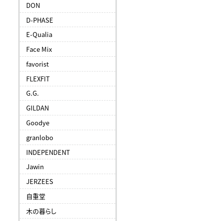
DON
D-PHASE
E-Qualia
Face Mix
favorist
FLEXFIT
G.G.
GILDAN
Goodye
granlobo
INDEPENDENT
Jawin
JERZEES
自重堂
木の暮らし