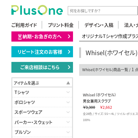
ご利用ガイド
プリント料金
デザイン・入稿
法人・
オリジナルTシャツ作成プラ
納期・お急ぎの方へ
Whisel(ホワイセ
リピート注文のお客様
ご来店相談はこちら
1
Whisel(ホワイセル)商品一覧 /
アイテムを選ぶ
Tシャツ
Whisel（ホワイセル）
男女兼用スクラブ
ポロシャツ
￥3,300
￥2,662
スポーツウェア
全28色 / サイズ：SS～4L / ツイル・ポリエ
100%
パーカー・スウェット
ブルゾン