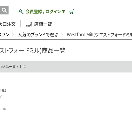
会員登録 / ログイン
▼
大口注文
店舗一覧
スワン
人気のブランドで選ぶ
Westford Mill(ウエストフォード
l(ウエストフォードミル)商品一覧
1
ミル)商品一覧 /
点
ミル）
グ
cm 容