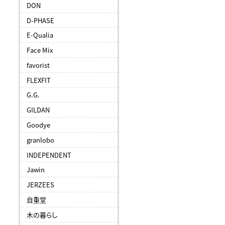
DON
D-PHASE
E-Qualia
Face Mix
favorist
FLEXFIT
G.G.
GILDAN
Goodye
granlobo
INDEPENDENT
Jawin
JERZEES
自重堂
木の暮らし