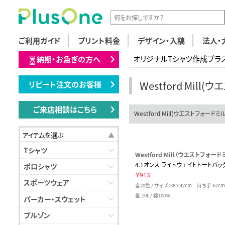
ご利用ガイド
プリント料金
デザイン・入稿
法人・
オリジナルTシャツ作成プラ
納期・お急ぎの方へ
Westford Mil
リピート注文のお客様
ご来店相談はこちら
Westford Mill(ウエストフォード
アイテムを選ぶ
Tシャツ
Westford Mill（ウエストフォード
4.1オンス ライトウェイトトートバッ
ポロシャツ
￥913
スポーツウェア
全20色 / サイズ：38 x 42cm 持ち手:67
量:10L / 綿100%
パーカー・スウェット
ブルゾン