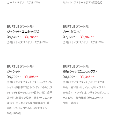
ガーナ） ※ポリエステル100％
ミメッシュラミネート加工（保温性）】
BURTLE（バートル）
BURTLE（バートル）
ジャケット（ユニセックス）
カーゴパンツ
￥9,570～
￥4,785～
￥7,920～
￥3,960～
全6色 / サイズ：1 / ポリエステル100%
全5色 / サイズ：1 / ポリエステル100%
BURTLE（バートル）
BURTLE（バートル）
ジャケット
長袖シャツ（ユニセックス）
￥9,790～
￥4,895～
￥8,690～
￥4,345～
全5色 / サイズ：SS～5L / ストレッチライト
全5色 / サイズ：SS～5L / ポリエステル
ツイル（伸長率17％）（インディゴのみ）、ス
80％ 綿20％ （リサイクルポリエステル
トレッチドビークロス（伸長率17％）、吸汗
39％含） インディゴ： リサイクルポリエス
速乾性、制電ケア設計 混率/ポリエステ
テル40％ 複合繊維（ポリエステル）
ル45％・ポリエステル複合繊維35％・綿
40％ 綿20％
20％（インディゴのみ）、ポリエステル
80％・綿20％