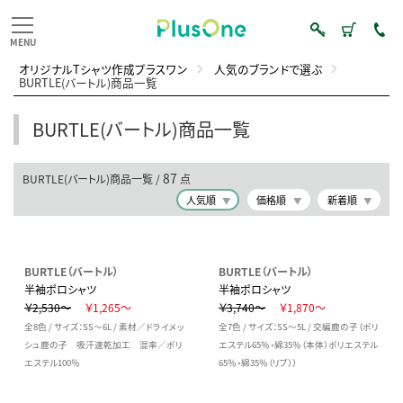
オリジナルTシャツ作成プラスワン
人気のブランドで選ぶ
BURTLE(バートル)商品一覧
BURTLE(バートル)商品一覧
87
BURTLE(バートル)商品一覧 /
点
人気順
価格順
新着順
BURTLE（バートル）
BURTLE（バートル）
半袖ポロシャツ
半袖ポロシャツ
￥2,530～
￥1,265～
￥3,740～
￥1,870～
全8色 / サイズ：SS～6L / 素材／ドライメッ
全7色 / サイズ：SS～5L / 交編鹿の子（ポリ
シュ鹿の子 吸汗速乾加工 混率／ポリ
エステル65％・綿35％（本体）ポリエステル
エステル100％
65％・綿35％（リブ））