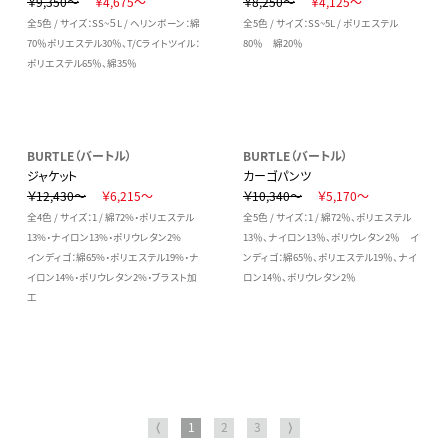
￥9,350～
￥4,675～
￥8,250～
￥4,125～
全5色 / サイズ：SS~５L / ヘリンボーン：綿
全5色 / サイズ：SS~5L / ポリエステル
70％ポリエステル30％、T/Cライトツイル：
80％ 綿20％
ポリエステル65％、綿35％
BURTLE（バートル）
BURTLE（バートル）
ジャケット
カーゴパンツ
￥12,430～
￥6,215～
￥10,340～
￥5,170～
全4色 / サイズ：1 / 綿72%・ポリエステル
全5色 / サイズ：1 / 綿72％、ポリエステル
13%・ナイロン13%・ポリウレタン2%
13％、ナイロン13％、ポリウレタン2％ イ
インディゴ：綿65%・ポリエステル19%・ナ
ンディゴ：綿65％、ポリエステル19％、ナイ
イロン14%・ポリウレタン2%・ブラスト加
ロン14％、ポリウレタン2％
工
⟨
1
2
3
⟩