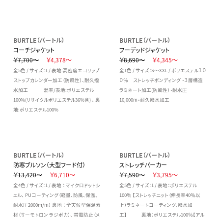
BURTLE（バートル）
BURTLE（バートル）
コーチジャケット
フーデッドジャケット
￥7,700～
￥4,378～
￥8,690～
￥4,345～
全5色 / サイズ：1 / 表地:高密度エコリップ
全1色 / サイズ：S～XXL / ポリエステル１０
ストップカレンダー加工（防風性）、耐久撥
０％ ストレッチボンディング ・３層構造
水加工 混率/表地:ポリエステル
ラミネート加工(防風性）・耐水圧
100%(リサイクルポリエステル36%含) 、 裏
10,000m・耐久撥水加工
地:ポリエステル100%
BURTLE（バートル）
BURTLE（バートル）
防寒ブルソン（大型フード付）
ストレッチパーカー
￥13,420～
￥6,710～
￥7,590～
￥3,795～
全4色 / サイズ：1 / 表地 ： マイクロドットシ
全5色 / サイズ：1 / 表地：ポリエステル
ェル、 PUコーティング（軽量、防風、保温、
100％ 【ストレッチニット（伸長率40％以
耐水圧2000m/m） 裏地 ： 全天候型保温素
上）ラミネートコーティング、撥水加
材（サーモトロン ラジポカ）、 帯電防止（メ
工】 裏地：ポリエステル100％【アル