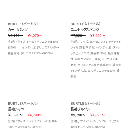
BURTLE（バートル）
BURTLE（バートル）
カーゴパンツ
ユニセックスパンツ
￥8,140～
￥4,070～
￥7,920～
￥3,960～
全5色 / サイズ：S～8L / ポリエステル80%・
全5色 / サイズ：SS～5L / ストレッチライト
綿20% インディゴ：ポリエステル45%・
ツイル（伸長率17％）（インディゴ）、ストレ
複合繊維(ポリエステル35%・綿20%）
ッチビークロス（伸長率17％）、吸汗速乾
性、制電ケア設計 混率/ポリエステル
45％・ポリエステル複合繊維35％・綿20％
（インディゴのみ）、ポリエステル80％・綿
20％
BURTLE（バートル）
BURTLE（バートル）
長袖シャツ
長袖ブルゾン
￥8,580～
￥4,290～
￥9,790～
￥4,895～
全5色 / サイズ：S～5L / ソフトトロピカル
全5色 / サイズ：S～5L / ソフトトロピカル
（ポリエステル80％・綿20％）
（ポリエステル80％・綿20％）