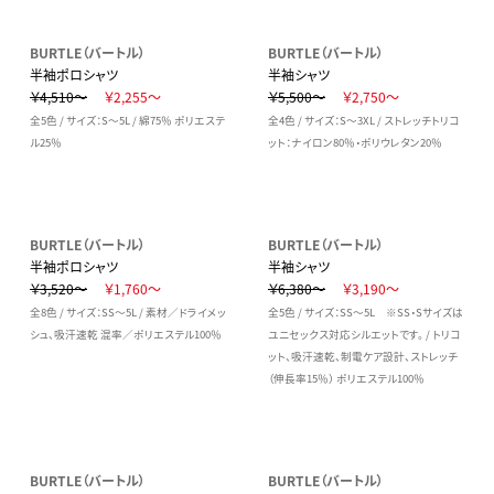
BURTLE（バートル）
BURTLE（バートル）
半袖ポロシャツ
半袖シャツ
￥4,510～
￥2,255～
￥5,500～
￥2,750～
全5色 / サイズ：S～5L / 綿75％ ポリエステ
全4色 / サイズ：S～3XL / ストレッチトリコ
ル25％
ット：ナイロン80％・ポリウレタン20％
BURTLE（バートル）
BURTLE（バートル）
半袖ポロシャツ
半袖シャツ
￥3,520～
￥1,760～
￥6,380～
￥3,190～
全8色 / サイズ：SS～5L / 素材／ドライメッ
全5色 / サイズ：SS～5L ※SS・Sサイズは
シュ、吸汗速乾 混率／ポリエステル100％
ユニセックス対応シルエットです。 / トリコ
ット、吸汗速乾、制電ケア設計、ストレッチ
（伸長率15％） ポリエステル100％
BURTLE（バートル）
BURTLE（バートル）