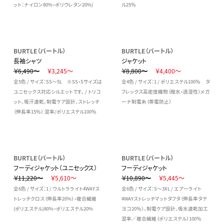
ット：ナイロン80%・ポリウレタン20%)
ル25％
BURTLE（バートル）
BURTLE（バートル）
長袖シャツ
ジャケット
￥6,490～
￥3,245～
￥8,800～
￥4,400～
全5色 / サイズ：SS～5L ※SS・Sサイズは
全4色 / サイズ：1 / ポリエステル100％ タ
ユニセックス対応シルエットです。 / トリコ
フレックス高密度織物（撥水・透湿性）メガ
ット、吸汗速乾、制電ケア設計、ストレッチ
ーナ制電糸（帯電防止）
（伸長率15％） 混率/ポリエステル100％
BURTLE（バートル）
BURTLE（バートル）
フーディジャケット（ユニセックス）
フーディジャケット
￥11,220～
￥5,610～
￥10,890～
￥5,445～
全6色 / サイズ：1 / ウルトラライト4WAYス
全6色 / サイズ：S～3XL / エアーライト
トレッチクロス（伸長率20%）・複合繊維
4WAYストレッチマットタフタ（伸長率タテ
(ポリエステル)80%・ポリエステル20%
ヨコ20％）、制電ケア設計、吸水速乾加工
混率／複合繊維（ポリエステル）100％