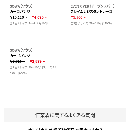
SOWA（ソウワ）
EVENRIVER（イーブンリバー）
カーゴパンツ
フレイムレジスタントカーゴ
￥10,120～
￥4,675～
￥5,500～
全6色 / サイズ：S～6L / 綿100％
全3色 / サイズ：76～110 / 綿100％
SOWA（ソウワ）
カーゴパンツ
￥6,710～
￥2,937～
全3色 / サイズ：70～130 / ポリエステル
65% 綿35%
作業着に関するよくある質問
オリジナル作業着は何日で届きますか？