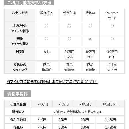
ご利用可能な支払い方法
お支払方法
銀行振込
代金引換
後払い
クレジット
カード
オリジナル
○
○
○
◯
アイテム制作
無地
○
○
✕
○
アイテム購入
上限額
なし
30万円
30万円
100万円
未満
以下
以下
支払いの
商品
商品
商品
ご注文
タイミング
発送前
到着時
到着後
完了時
お支払い方法に関する詳細は「お支払い方法」をご覧ください。
各種手数料
ご注文金額
～1万円
～3万円
～10万円
10万円以上
銀行振込
ご利用の金融機関により異なります
代引手数料
440円
550円
990円
1,430円
後払い
440円
550円
990円
1,430円