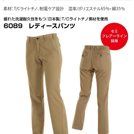
素材：T/Cライトチノ、制電ケア設計 混率/ポリエステル65％・綿35％