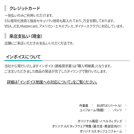
クレジットカード
一括払いのみご利用いただけます。
SSL暗号化技術と独自セキュリティ技術も取入れており、万全を期しております。
VISA、JCB、Mastercard、アメリカン・エキスプレス、ダイナースクラブに対応しています。
来店支払い（現金）
店舗にご来店いただきお支払いいただく方法です。
インボイスについて
当社から発行いたしますインボイス（適格請求書）は「購入明細書」となります。
ご注文いただきました商品の発送が完了したタイミングで発行いたします。
詳細は「インボイス制度への対応について」をご覧ください。
作業着
BURTLE（バートル）
ユニフォーム（制服）
パンツ
オリジナル販促・ノベルティグッズ
オリジナルスタッフウェア特集（展示会・商談会向け）
オリジナルスタッフユニフォーム