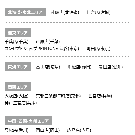
北海道・東北エリア
札幌店(北海道)
仙台店(宮城)
関東エリア
千葉店(千葉)
市原店(千葉)
コンセプトショップPRINTONE-渋谷(東京)
町田店(東京)
東海エリア
高山店(岐阜)
浜松店(静岡)
豊田店(愛知)
関西エリア
大阪店(大阪)
京都三条御幸町店(京都)
西宮店(兵庫)
神戸三宮店(兵庫)
中国・四国・九州エリア
高松店(香川)
岡山店(岡山)
広島店(広島)