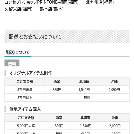
コンセプトショップPRINTONE-福岡(福岡)
北九州店(福岡)
久留米店(福岡)
熊本店(熊本)
配送とお支払いについて
配送について
送料
オリジナルアイテム制作
ご注文金額
通常
北海道
沖縄
3万円未満
880円
1,540円
2,090円
3万円以上
無料
無地アイテム購入
ご注文金額
通常
北海道
沖縄
5,000円未満
880円
1,540円
2,090円
5,000円以上
無料
660円
1,210円