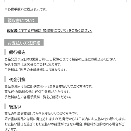
※各種手数料は税込表示です。
領収書について
領収書に関する詳細は「領収書について」をご覧ください。
お支払い方法詳細
銀行振込
商品発送予定日の3営業日前（土日祝除く）までに指定の口座にお振込みください。
振込手数料はお客様のご負担となります。
手数料はご利用の金融機関により異なります。
代金引換
商品のお届け時に配送業者へ代金をお支払いいただく方法です。
商品代・配送料の他に代引手数料がかかります。
手数料は左の各種手数料一覧をご確認ください。
後払い
商品の到着を確認してからお支払いいただく方法です。
請求書は商品とは別に発送されますので、発行から14日以内にお支払いをお願いします。
お支払い期日を過ぎてもお支払いの確認ができない場合、手数料が加算される場合がご
ざいます。