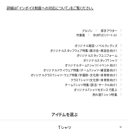
詳細は「インボイス制度への対応について」をご覧ください。
ブルゾン
厚手アウター
作業着
BURTLE（バートル）
オリジナル販促・ノベルティグッズ
オリジナルスタッフウェア特集（展示会・商談会向け）
オリジナルスタッフユニフォーム
オリジナルスタッフTシャツ
オリジナルチームTシャツ（イベント向け）
オリジナルドライウェア特集（チームTシャツ・練習着向け）
オリジナルクラスTシャツ・ウェア特集（学園祭・文化祭・体育祭向け）
クラスTシャツ（文化祭・体育祭向け）
チームTシャツ特集（部活・サークル向け）
オリジナルTシャツをオンスで選ぶ
売れ筋Tシャツ特集
アイテムを選ぶ
Tシャツ