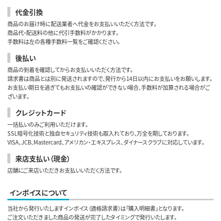
代金引換
商品のお届け時に配送業者へ代金をお支払いいただく方法です。
商品代・配送料の他に代引手数料がかかります。
手数料は左の各種手数料一覧をご確認ください。
後払い
商品の到着を確認してからお支払いいただく方法です。
請求書は商品とは別に発送されますので、発行から14日以内にお支払いをお願いします。
お支払い期日を過ぎてもお支払いの確認ができない場合、手数料が加算される場合がご
ざいます。
クレジットカード
一括払いのみご利用いただけます。
SSL暗号化技術と独自セキュリティ技術も取入れており、万全を期しております。
VISA、JCB、Mastercard、アメリカン・エキスプレス、ダイナースクラブに対応しています。
来店支払い（現金）
店舗にご来店いただきお支払いいただく方法です。
インボイスについて
当社から発行いたしますインボイス（適格請求書）は「購入明細書」となります。
ご注文いただきました商品の発送が完了したタイミングで発行いたします。