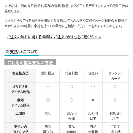
※上記は一般的な日数です。商品の種類・数量、また加工するデザインによって必要日数は
異なります。
※オリジナルアイテム制作を開始するまでに、打ち合わせや完成イメージ制作のお時間が
かかります。お時間に余裕を持ってお早めにご相談いただくことをおすすめいたします。
ご注文の流れに関する詳細は「ご注文の流れ」をご覧ください。
お支払いについて
ご利用可能な支払い方法
お支払方法
銀行振込
代金引換
後払い
クレジット
カード
オリジナル
○
○
○
◯
アイテム制作
無地
○
○
✕
○
アイテム購入
上限額
なし
30万円
30万円
100万円
未満
以下
以下
支払いの
商品
商品
商品
ご注文
タイミング
発送前
到着時
到着後
完了時