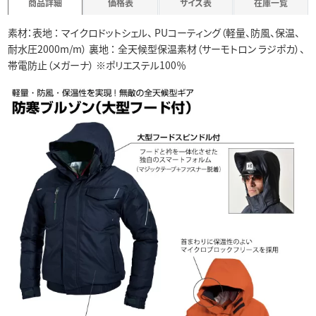
商品詳細
価格表
サイズ表
在庫一覧
素材：表地 ： マイクロドットシェル、 PUコーティング（軽量、防風、保温、
耐水圧2000m/m） 裏地 ： 全天候型保温素材（サーモトロン ラジポカ）、
帯電防止（メガーナ） ※ポリエステル100％