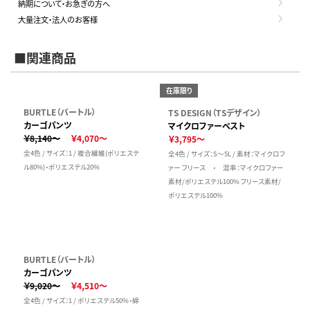
納期について・お急ぎの方へ
大量注文・法人のお客様
■関連商品
在庫限り
BURTLE（バートル）
TS DESIGN（TSデザイン）
カーゴパンツ
マイクロファーベスト
￥8,140～
￥4,070～
￥3,795～
全4色 / サイズ：1 / 複合繊維(ポリエステ
全4色 / サイズ：S～5L / 素材：マイクロフ
ル80%)・ポリエステル20%
ァー フリース ・ 混率：マイクロファー
素材/ポリエステル100% フリース素材/
ポリエステル100%
BURTLE（バートル）
カーゴパンツ
￥9,020～
￥4,510～
全4色 / サイズ：1 / ポリエステル50%・綿