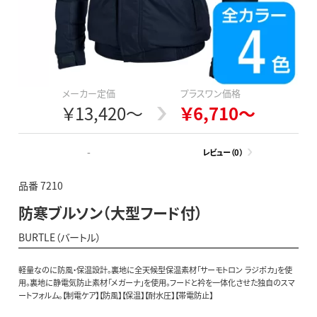
メーカー定価
プラスワン価格
￥13,420～
￥6,710～
-
レビュー（0）
品番 7210
防寒ブルソン（大型フード付）
BURTLE（バートル）
軽量なのに防風・保温設計。裏地に全天候型保温素材「サーモトロン ラジポカ」を使
用。裏地に静電気防止素材「メガーナ」を使用。フードと衿を一体化させた独自のスマ
ートフォルム。【制電ケア】【防風】【保温】【耐水圧】【帯電防止】