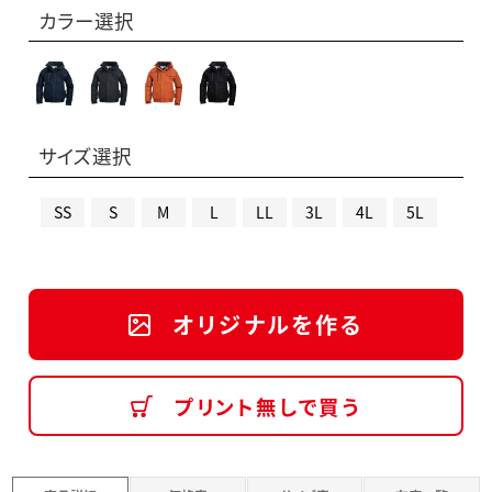
カラー選択
サイズ選択
SS
S
M
L
LL
3L
4L
5L
オリジナルを作る
プリント無しで買う