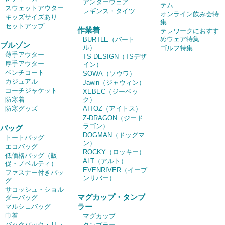
アンダーウェア
テム
スウェットアウター
レギンス・タイツ
オンライン飲み会特
キッズサイズあり
集
セットアップ
作業着
テレワークにおすす
めウェア特集
BURTLE（バート
ブルゾン
ル）
ゴルフ特集
薄手アウター
TS DESIGN（TSデザ
厚手アウター
イン）
ベンチコート
SOWA（ソウワ）
カジュアル
Jawin（ジャウィン）
コーチジャケット
XEBEC（ジーベッ
防寒着
ク）
防寒グッズ
AITOZ（アイトス）
Z-DRAGON（ジード
ラゴン）
バッグ
DOGMAN（ドッグマ
トートバッグ
ン）
エコバッグ
ROCKY（ロッキー）
低価格バッグ（販
ALT（アルト）
促・ノベルティ）
EVENRIVER（イーブ
ファスナー付きバッ
ンリバー）
グ
サコッシュ・ショル
マグカップ・タンブ
ダーバッグ
ラー
マルシェバッグ
巾着
マグカップ
バックパック・リュ