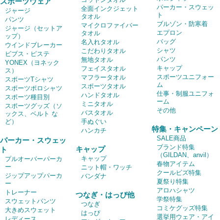
スポーツウェア
パーカー・スウェッ
全面インクジェット
ジャージ
ト
タオル
パンツ
ブルゾン・防寒着
マイクロファイバー
ジャージ（セットア
エプロン
タオル
ップ）
バッグ
名入れタオル
ウインドブレーカー
シャツ
こだわりタオル
ビブス・ピステ
パンツ
無地タオル
YONEX（ヨネック
キャップ
フェイスタオル
ス）
スポーツユニフォー
マフラータオル
スポーツTシャツ
ム
スポーツタオル
スポーツポロシャツ
仕事・制服ユニフォ
ハンドタオル
スポーツ種目別
ーム
ミニタオル
スポーツグッズ（ソ
その他
バスタオル
ックス、ベルト な
ど）
手ぬぐい
特集・キャンペーン
ハンカチ
SALE商品
パーカー・スウェッ
ブランド特集
キャップ
ト
（GILDAN、anvil）
キャップ
プルオーバーパーカ
春物アイテム
ー
ニット帽・ワッチ
クールビズ特集
ジップアップパーカ
バンダナ
夏祭り特集
ー
アロハシャツ
トレーナー
つなぎ・はっぴ他
学祭特集
スウェットパンツ
つなぎ
コミケグッズ特集
大きめスウェット
はっぴ
選挙用ウェア・アイ
レディース