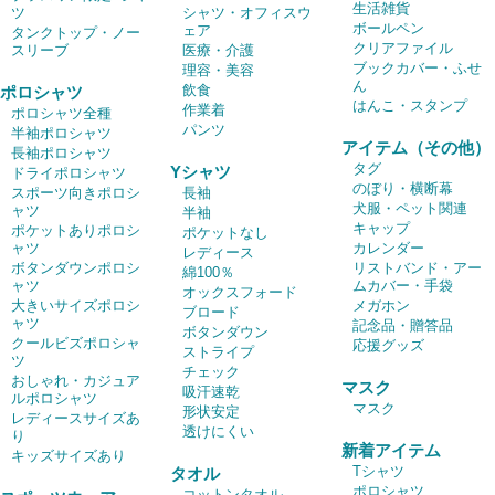
生活雑貨
ツ
シャツ・オフィスウ
ボールペン
ェア
タンクトップ・ノー
クリアファイル
スリーブ
医療・介護
ブックカバー・ふせ
理容・美容
ん
飲食
ポロシャツ
はんこ・スタンプ
作業着
ポロシャツ全種
パンツ
半袖ポロシャツ
アイテム（その他）
長袖ポロシャツ
タグ
Yシャツ
ドライポロシャツ
のぼり・横断幕
スポーツ向きポロシ
長袖
犬服・ペット関連
ャツ
半袖
キャップ
ポケットありポロシ
ポケットなし
ャツ
カレンダー
レディース
ボタンダウンポロシ
リストバンド・アー
綿100％
ャツ
ムカバー・手袋
オックスフォード
大きいサイズポロシ
メガホン
ブロード
ャツ
記念品・贈答品
ボタンダウン
クールビズポロシャ
応援グッズ
ストライプ
ツ
チェック
おしゃれ・カジュア
マスク
吸汗速乾
ルポロシャツ
マスク
形状安定
レディースサイズあ
透けにくい
り
新着アイテム
キッズサイズあり
Tシャツ
タオル
ポロシャツ
コットンタオル