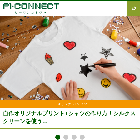
すべて
Tシャツ図鑑
オリジナルTシャツ
オリジナルウェア
ブランド徹底解説
プラスワン
加工方法徹底解説
調査レポート
リジナルTシャツ
オ
トTシャツの作り方！シルクス
Tシャツの生地の素材
材(綿やポリエ…
1
2
3
4