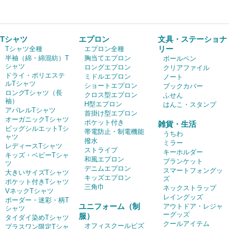
Tシャツ
エプロン
文具・ステーショナ
リー
Tシャツ全種
エプロン全種
半袖（綿・綿混紡）T
胸当てエプロン
ボールペン
シャツ
ロングエプロン
クリアファイル
ドライ・ポリエステ
ミドルエプロン
ノート
ルTシャツ
ショートエプロン
ブックカバー
ロングTシャツ（長
クロス型エプロン
ふせん
袖）
H型エプロン
はんこ・スタンプ
アパレルTシャツ
首掛け型エプロン
オーガニックTシャツ
ポケット付き
雑貨・生活
ビッグシルエットTシ
帯電防止・制電機能
うちわ
ャツ
撥水
ミラー
レディースTシャツ
ストライプ
キーホルダー
キッズ・ベビーTシャ
和風エプロン
ブランケット
ツ
デニムエプロン
スマートフォングッ
大きいサイズTシャツ
キッズエプロン
ズ
ポケット付きTシャツ
三角巾
ネックストラップ
VネックTシャツ
レイングッズ
ボーダー・迷彩・柄T
ユニフォーム（制
アウトドア・レジャ
シャツ
ーグッズ
服）
タイダイ染めTシャツ
クールアイテム
オフィスクールビズ
プラスワン限定Tシャ