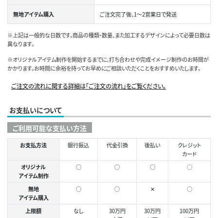
無地アイテム購入
ご注文完了後、1～2営業日で発送
※上記は一般的な日数です。商品の種類・数量、また加工するデザインによって必要日数は
異なります。
※オリジナルアイテム制作を開始するまでに、打ち合わせや完成イメージ制作のお時間が
かかります。お時間に余裕を持ってお早めにご相談いただくことをおすすめいたします。
ご注文の流れに関する詳細は「ご注文の流れ」をご覧ください。
お支払いについて
ご利用可能な支払い方法
お支払方法
銀行振込
代金引換
後払い
クレジット
カード
オリジナル
○
○
○
◯
アイテム制作
無地
○
○
✕
○
アイテム購入
上限額
なし
30万円
30万円
100万円