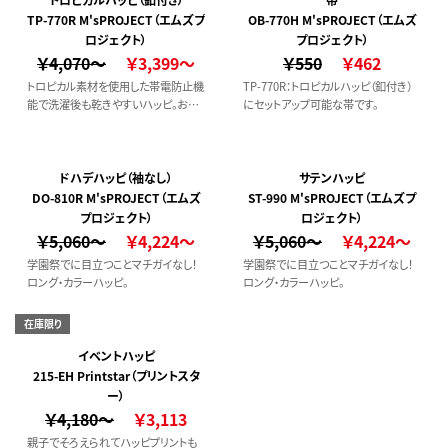
TP-770R M'sPROJECT（エムズプ
OB-770H M'sPROJECT（エムズ
ロジェクト）
プロジェクト）
￥4,070～
￥3,399～
￥550
￥462
トロピカル素材を使用した帯電防止機
TP-770R：トロピカルハッピ（釦付き）
能で洗濯後も乾きやすいハッピ。お祭
にセットアップ可能な帯です。
りや旅館、イベント事に大活躍のカラ
バリ豊富な商品です。リニューアルでフ
ロント部分にボタンがつきました！！
ドハデハッピ（袖なし）
サテンハッピ
DO-810R M'sPROJECT（エムズ
ST-990 M'sPROJECT（エムズプ
プロジェクト）
ロジェクト）
￥5,060～
￥4,224～
￥5,060～
￥4,224～
学園祭でに目立つことマチガイなし！
学園祭でに目立つことマチガイなし！
ロング・カラーハッピ。
ロング・カラーハッピ。
在庫限り
イベントハッピ
215-EH Printstar（プリントスタ
ー）
￥4,180～
￥3,113
親子でそろえられてハッピプリントも