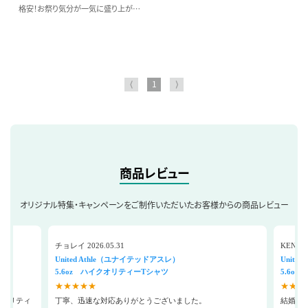
格安！お祭り気分が一気に盛り上がり
ます。
⟨
1
⟩
商品レビュー
オリジナル特集・キャンペーンをご制作いただいたお客様からの商品レビュー
チョレイ 2026.05.31
KENZO 
United Athle（ユナイテッドアスレ）
Unite
5.6oz ハイクオリティーTシャツ
5.6o
★★★★★
★★★
クオリティ
丁寧、迅速な対応ありがとうございました。
結婚式