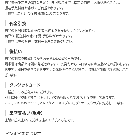
商品発送予定日の3営業日前（土日祝除く）までに指定の口座にお振込みください。
振込手数料はお客様のご負担となります。
手数料はご利用の金融機関により異なります。
代金引換
商品のお届け時に配送業者へ代金をお支払いいただく方法です。
商品代・配送料の他に代引手数料がかかります。
手数料は左の各種手数料一覧をご確認ください。
後払い
商品の到着を確認してからお支払いいただく方法です。
請求書は商品とは別に発送されますので、発行から14日以内にお支払いをお願いします。
お支払い期日を過ぎてもお支払いの確認ができない場合、手数料が加算される場合がご
ざいます。
クレジットカード
一括払いのみご利用いただけます。
SSL暗号化技術と独自セキュリティ技術も取入れており、万全を期しております。
VISA、JCB、Mastercard、アメリカン・エキスプレス、ダイナースクラブに対応しています。
来店支払い（現金）
店舗にご来店いただきお支払いいただく方法です。
インボイスについて