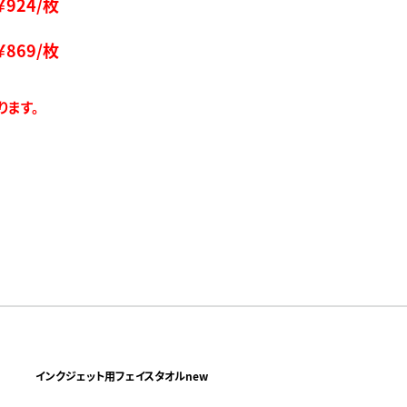
￥
924
/枚
￥
869
/枚
ります。
インクジェット用フェイスタオルnew