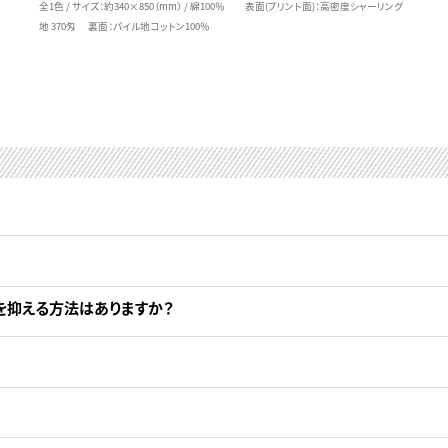
全1色 / サイズ：約340×850（mm） / 綿100％ 表面(プリント面)：高密度シャーリング
地 370匁 裏面：パイル地コットン100％
を抑える方法はありますか？