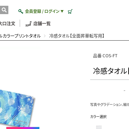
会員登録 / ログイン
▼
大口注文
店舗一覧
ルカラープリントタオル
冷感タオル【全面昇華転写用】
品番 COS-FT
冷感タオル
-
写真やグラデーション、細
カラー選択