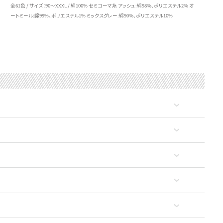
全61色 / サイズ：90～XXXL / 綿100% セミコーマ糸 アッシュ:綿98%、ポリエステル2% オ
ートミール:綿99%、ポリエステル1% ミックスグレー:綿90%、ポリエステル10%