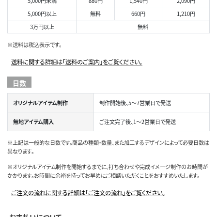
5,000円未満
880円
1,540円
2,090円
5,000円以上
無料
660円
1,210円
3万円以上
無料
※送料は税込表示です。
送料に関する詳細は「送料のご案内」をご覧ください。
日数
オリジナルアイテム制作
制作開始後、5～7営業日で発送
無地アイテム購入
ご注文完了後、1～2営業日で発送
※上記は一般的な日数です。商品の種類・数量、また加工するデザインによって必要日数は
異なります。
※オリジナルアイテム制作を開始するまでに、打ち合わせや完成イメージ制作のお時間が
かかります。お時間に余裕を持ってお早めにご相談いただくことをおすすめいたします。
ご注文の流れに関する詳細は「ご注文の流れ」をご覧ください。
お支払いについて