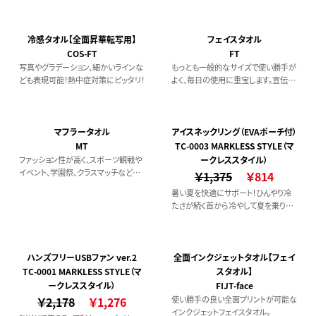
冷感タオル【全面昇華転写用】
フェイスタオル
COS-FT
FT
写真やグラデーション、細かいラインな
もっとも一般的なサイズで使い勝手が
ども表現可能！熱中症対策にピッタリ！
よく、毎日の使用に重宝します。宣伝用
タオルももちろんですが、プレゼントと
しても喜ばれます 定番プリント（顔
料） 12枚～
マフラータオル
アイスネックリング（EVAポーチ付）
MT
TC-0003 MARKLESS STYLE（マ
ファッション性が高く、スポーツ観戦や
ークレススタイル）
イベント、学園祭、クラスマッチなどで
￥1,375
￥814
も大人気！ 定番プリント（顔料） 12枚
暑い夏を快適にサポート！ひんやり冷
～
たさが続く首から冷やして夏を乗り切
る
ハンズフリーUSBファン ver.2
全面インクジェットタオル【フェイ
TC-0001 MARKLESS STYLE（マ
スタオル】
ークレススタイル）
FIJT-face
￥2,178
￥1,276
使い勝手の良い全面プリントが可能な
インクジェットフェイスタオル。