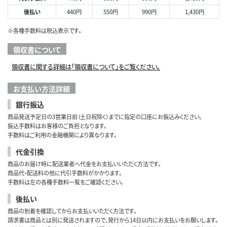
後払い
440円
550円
990円
1,430円
※各種手数料は税込表示です。
領収書について
領収書に関する詳細は「領収書について」をご覧ください。
お支払い方法詳細
銀行振込
商品発送予定日の3営業日前（土日祝除く）までに指定の口座にお振込みください。
振込手数料はお客様のご負担となります。
手数料はご利用の金融機関により異なります。
代金引換
商品のお届け時に配送業者へ代金をお支払いいただく方法です。
商品代・配送料の他に代引手数料がかかります。
手数料は左の各種手数料一覧をご確認ください。
後払い
商品の到着を確認してからお支払いいただく方法です。
請求書は商品とは別に発送されますので、発行から14日以内にお支払いをお願いします。