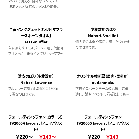
2WAYで使える、便利なハンズフリー
USBファン。従来のファンより静音かつ
風量UPを実現した仕様です。風量は
弱・中・強の3段階となっており、オフィ
スや外出時など使用するシーンによっ
て使い分けができます。使用しないと
全面インクジェットタオル【マフラ
少枚数用のぼり
きには、折り畳むだけで自動で電源が
ースポーツタオル】
Nobori-Smalllot
切れるのも便利なポイントです。
FIJT-muffler
個人での販促や応援に適した少ロット
ののぼりです。
首に掛けやすくスポーツに適した全面
プリントが出来るインクジェットマフラ
ースポーツタオル。
激安のぼり（多枚数用）
オリジナル横断幕（屋内・屋外用）
Nobori-Lowprice
oudanmaku
フルカラーに対応した600×1800mm
学校やスポーツチームの応援用に最
の激安のぼりです。
適！ 店舗やイベントの看板としても使
えます。
フォールディングファン（カラーズ）
フォールディングファン
FV20004 favorist（フェイバリス
FV20005 favorist（フェイバリス
ト）
ト）
￥220～
￥143～
￥220
￥143