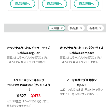
商品詳細へ
商品詳細へ
商品詳細へ
人気順
価格順
新着順
オリジナルうちわレギュラーサイズ
オリジナルうちわコンパクトサイズ
uchiwa-regular
uchiwa-compact
両面フルカラープリント対応のオリジ
両面フルカラープリント対応のオリジ
ナルうちわ。 夏のイベントや販促用に
ナルうちわ 夏のイベント用や販促に
最適です。 一般的な大きさのレギュラ
最適です。 A4サイズで封筒にも入るコ
ーサイズ
ンパクトサイズ。
イベントメッシュキャップ
ノーマルサイズメガホン
700-EVM Printstar（プリントスタ
Mp-NS
ー）
スポーツ応援の定番！黒紐付きで使い
やすいノーマルサイズメガホン！
￥627
￥473
オリジナルシールで応援の一体感もア
カラバリ豊富！Tシャツとおそろいに出
ップ！
来るメッシュキャップ