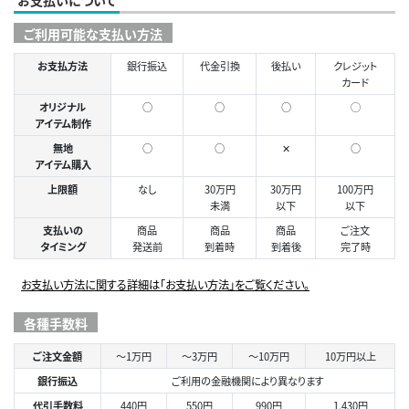
ご利用可能な支払い方法
お支払方法
銀行振込
代金引換
後払い
クレジット
カード
オリジナル
○
○
○
◯
アイテム制作
無地
○
○
✕
○
アイテム購入
上限額
なし
30万円
30万円
100万円
未満
以下
以下
支払いの
商品
商品
商品
ご注文
タイミング
発送前
到着時
到着後
完了時
お支払い方法に関する詳細は「お支払い方法」をご覧ください。
各種手数料
ご注文金額
～1万円
～3万円
～10万円
10万円以上
銀行振込
ご利用の金融機関により異なります
代引手数料
440円
550円
990円
1,430円