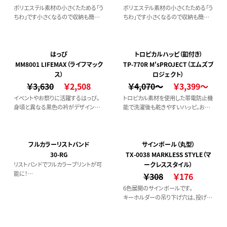
ポリエステル素材の小さくたためる「う
ポリエステル素材の小さくたためる「う
ちわ」です小さくなるので収納も簡単！
ちわ」です小さくなるので収納も簡単！
パンツのポケットやバッグの中にもす
パンツのポケットやバッグの中にもす
っぽりかさばらず使いたい時にサッと
っぽりかさばらず使いたい時にサッと
出せて便利ですカラーも豊富なので
出せて便利ですカラーも豊富なので
好みの色を選べるのもいいところ◎
好みの色を選べるのもいいところ◎
はっぴ
トロピカルハッピ（釦付き）
MM8001 LIFEMAX（ライフマック
TP-770R M'sPROJECT（エムズプ
ス）
ロジェクト）
￥3,630
￥2,508
￥4,070～
￥3,399～
イベントやお祭りに活躍するはっぴ。
トロピカル素材を使用した帯電防止機
身頃と異なる黒色の衿がデザインの
能で洗濯後も乾きやすいハッピ。お祭
アクセントになっています。カラフルな
りや旅館、イベント事に大活躍のカラ
おそろいのはっぴでイベントが盛り上
バリ豊富な商品です。リニューアルでフ
がります。ポリエステル100％で軽量で
ロント部分にボタンがつきました！！
コンパクトに折りたためるので持ち運
フルカラーリストバンド
サインボール（丸型）
びにも便利。
30-RG
TX-0038 MARKLESS STYLE（マ
リストバンドでフルカラープリントが可
ークレススタイル）
能に！
￥308
￥176
プリント加工のため、刺繍では難しか
6色展開のサインボールです。
ったグラデーションなどの表現が可能
キーホルダーの吊り下げ穴は、投げて
に。
あたっても痛くないよう半円になって
信頼の日本製リストバンドです。
います。
またぎゅっと握れば、ストレスリリーサ