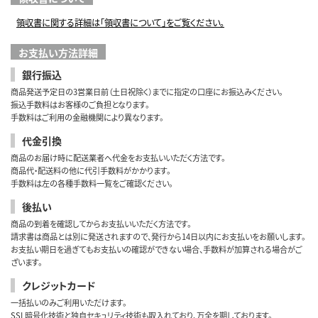
領収書に関する詳細は「領収書について」をご覧ください。
お支払い方法詳細
銀行振込
商品発送予定日の3営業日前（土日祝除く）までに指定の口座にお振込みください。
振込手数料はお客様のご負担となります。
手数料はご利用の金融機関により異なります。
代金引換
商品のお届け時に配送業者へ代金をお支払いいただく方法です。
商品代・配送料の他に代引手数料がかかります。
手数料は左の各種手数料一覧をご確認ください。
後払い
商品の到着を確認してからお支払いいただく方法です。
請求書は商品とは別に発送されますので、発行から14日以内にお支払いをお願いします。
お支払い期日を過ぎてもお支払いの確認ができない場合、手数料が加算される場合がご
ざいます。
クレジットカード
一括払いのみご利用いただけます。
SSL暗号化技術と独自セキュリティ技術も取入れており、万全を期しております。