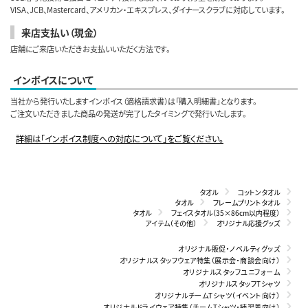
VISA、JCB、Mastercard、アメリカン・エキスプレス、ダイナースクラブに対応しています。
来店支払い（現金）
店舗にご来店いただきお支払いいただく方法です。
インボイスについて
当社から発行いたしますインボイス（適格請求書）は「購入明細書」となります。
ご注文いただきました商品の発送が完了したタイミングで発行いたします。
詳細は「インボイス制度への対応について」をご覧ください。
タオル
コットンタオル
タオル
フレームプリントタオル
タオル
フェイスタオル（35×86cm以内程度）
アイテム（その他）
オリジナル応援グッズ
オリジナル販促・ノベルティグッズ
オリジナルスタッフウェア特集（展示会・商談会向け）
オリジナルスタッフユニフォーム
オリジナルスタッフTシャツ
オリジナルチームTシャツ（イベント向け）
オリジナルドライウェア特集（チームTシャツ・練習着向け）