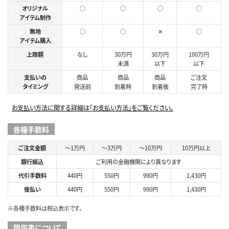
オリジナル
○
○
○
◯
アイテム制作
無地
○
○
✕
○
アイテム購入
上限額
なし
30万円
30万円
100万円
未満
以下
以下
支払いの
商品
商品
商品
ご注文
タイミング
発送前
到着時
到着後
完了時
お支払い方法に関する詳細は「お支払い方法」をご覧ください。
各種手数料
ご注文金額
～1万円
～3万円
～10万円
10万円以上
銀行振込
ご利用の金融機関により異なります
代引手数料
440円
550円
990円
1,430円
後払い
440円
550円
990円
1,430円
※各種手数料は税込表示です。
領収書について