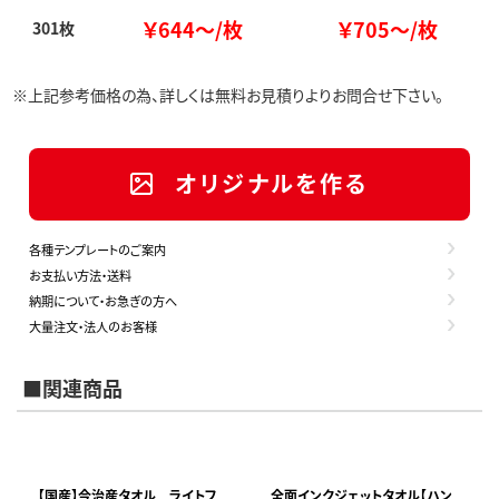
￥644～/枚
￥705～/枚
301枚
※上記参考価格の為、詳しくは無料お見積りよりお問合せ下さい。
オリジナルを作る
各種テンプレートのご案内
お支払い方法・送料
納期について・お急ぎの方へ
大量注文・法人のお客様
■関連商品
【国産】今治産タオル ライトフ
全面インクジェットタオル【ハン