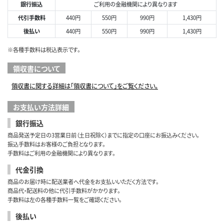
銀行振込
ご利用の金融機関により異なります
代引手数料
440円
550円
990円
1,430円
後払い
440円
550円
990円
1,430円
※各種手数料は税込表示です。
領収書について
領収書に関する詳細は「領収書について」をご覧ください。
お支払い方法詳細
銀行振込
商品発送予定日の3営業日前（土日祝除く）までに指定の口座にお振込みください。
振込手数料はお客様のご負担となります。
手数料はご利用の金融機関により異なります。
代金引換
商品のお届け時に配送業者へ代金をお支払いいただく方法です。
商品代・配送料の他に代引手数料がかかります。
手数料は左の各種手数料一覧をご確認ください。
後払い