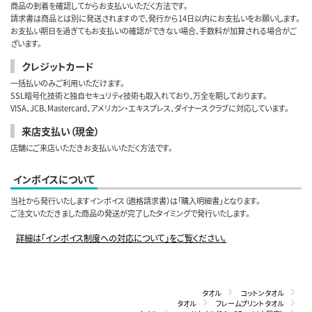
商品の到着を確認してからお支払いいただく方法です。
請求書は商品とは別に発送されますので、発行から14日以内にお支払いをお願いします。
お支払い期日を過ぎてもお支払いの確認ができない場合、手数料が加算される場合がご
ざいます。
クレジットカード
一括払いのみご利用いただけます。
SSL暗号化技術と独自セキュリティ技術も取入れており、万全を期しております。
VISA、JCB、Mastercard、アメリカン・エキスプレス、ダイナースクラブに対応しています。
来店支払い（現金）
店舗にご来店いただきお支払いいただく方法です。
インボイスについて
当社から発行いたしますインボイス（適格請求書）は「購入明細書」となります。
ご注文いただきました商品の発送が完了したタイミングで発行いたします。
詳細は「インボイス制度への対応について」をご覧ください。
タオル
コットンタオル
タオル
フレームプリントタオル