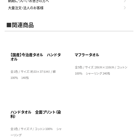
納期について・お急ぎの方へ
大量注文・法人のお客様
■関連商品
【国産】今治産タオル ハンドタ
マフラータオル
オル
全5色 / サイズ：20cm×110cm / コットン
全1色 / サイズ：約33×37（cm） / 綿
100％ シャーリング 240匁
100％ 140匁
ハンドタオル 全面プリント（染
料）
全1色 / サイズ：F / コットン100% シャ
ーリング