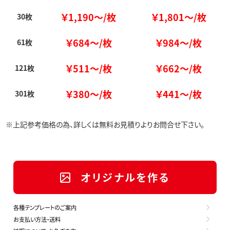
￥1,190～/枚
￥1,801～/枚
30枚
￥684～/枚
￥984～/枚
61枚
￥511～/枚
￥662～/枚
121枚
￥380～/枚
￥441～/枚
301枚
※上記参考価格の為、詳しくは無料お見積りよりお問合せ下さい。
オリジナルを作る
各種テンプレートのご案内
お支払い方法・送料