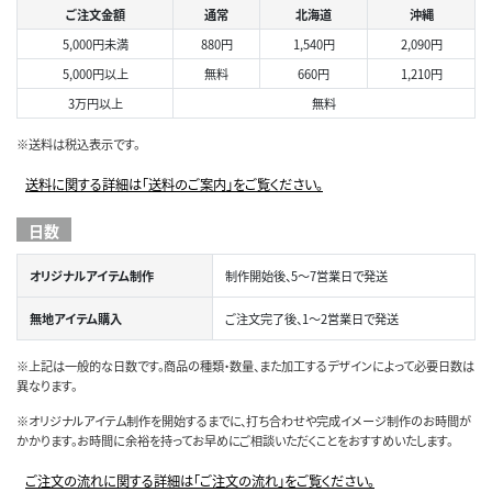
ご注文金額
通常
北海道
沖縄
5,000円未満
880円
1,540円
2,090円
5,000円以上
無料
660円
1,210円
3万円以上
無料
※送料は税込表示です。
送料に関する詳細は「送料のご案内」をご覧ください。
日数
オリジナルアイテム制作
制作開始後、5～7営業日で発送
無地アイテム購入
ご注文完了後、1～2営業日で発送
※上記は一般的な日数です。商品の種類・数量、また加工するデザインによって必要日数は
異なります。
※オリジナルアイテム制作を開始するまでに、打ち合わせや完成イメージ制作のお時間が
かかります。お時間に余裕を持ってお早めにご相談いただくことをおすすめいたします。
ご注文の流れに関する詳細は「ご注文の流れ」をご覧ください。