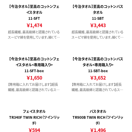
力です。<今治タオル 認定番号 第
2015-2286号>
【今治タオル】至高のコットンフェ
【今治タオル】至高のコットンバス
イスタオル
タオル
11-SFT
11-SBT
￥1,474
￥3,443
超長繊維、最高級綿と認識されている
超長繊維、最高級綿と認識されている
スーピマ綿を使用しています。細くて繊
スーピマ綿を使用しています。細くて繊
維長が長いため、仕上の絹のような光
維長が長いため、仕上の絹のような光
沢となめらかさでやさしい肌触りが魅
沢となめらかさでやさしい肌触りが魅
力です。<今治タオル 認定番号 第
力です。<今治タオル 認証番号 第
2015-2286号>
2015-2286号>
【今治タオル】至高のコットンフェ
【今治タオル】至高のコットンバス
イスタオル<専用箱入り>
タオル<専用箱入り>
11-SFT-box
11-SBT-box
￥1,650
￥3,652
【専用箱に入れてお届けします】超長
【専用箱に入れてお届けします】超長
繊維、最高級綿と認識されているスー
繊維、最高級綿と認識されているスー
ピマ綿を使用しています。細くて繊維長
ピマ綿を使用しています。細くて繊維長
が長いため、仕上の絹のような光沢と
が長いため、仕上の絹のような光沢と
なめらかさでやさしい肌触りが魅力で
なめらかさでやさしい肌触りが魅力で
す。<今治タオル 認定番号 第2015-
す。<今治タオル 認定番号 第2015-
フェイスタオル
バスタオル
2286号>
2286号>
TR340F TWIN RICH（ツインリッ
TR900B TWIN RICH（ツインリッ
チ）
チ）
￥594
￥1,496