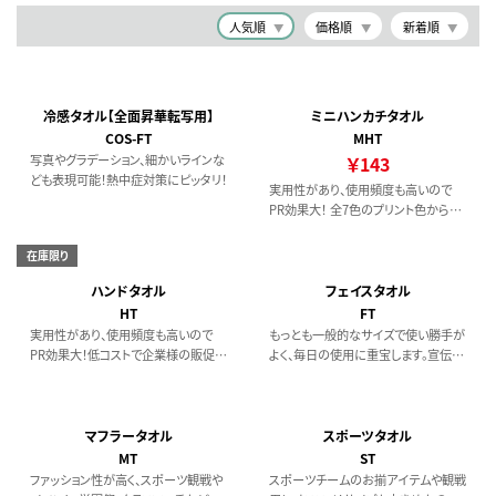
人気順
価格順
新着順
冷感タオル【全面昇華転写用】
ミニハンカチタオル
COS-FT
MHT
写真やグラデーション、細かいラインな
￥143
ども表現可能！熱中症対策にピッタリ！
実用性があり、使用頻度も高いので
PR効果大！ 全7色のプリント色からお
選びいただけます。 定番プリント（顔
料） 生地色単位で10枚です。
在庫限り
20cm×20cm程度
ハンドタオル
フェイスタオル
HT
FT
実用性があり、使用頻度も高いので
もっとも一般的なサイズで使い勝手が
PR効果大！低コストで企業様の販促品
よく、毎日の使用に重宝します。宣伝用
や、ショップのオリジナルアイテムとし
タオルももちろんですが、プレゼントと
ても人気のタオルです。 定番プリント
しても喜ばれます 定番プリント（顔
（顔料） 12枚～
料） 12枚～
マフラータオル
スポーツタオル
MT
ST
ファッション性が高く、スポーツ観戦や
スポーツチームのお揃アイテムや観戦