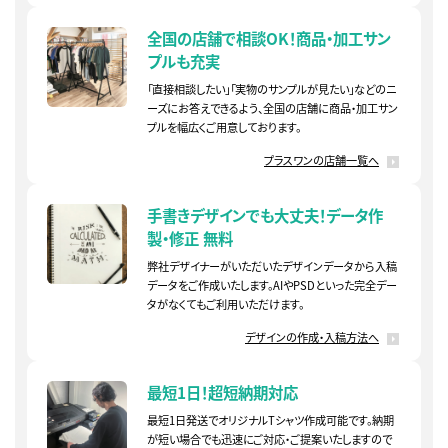
全国の店舗で相談OK！
商品・加工サン
プルも充実
「直接相談したい」「実物のサンプルが見たい」などのニ
ーズにお答えできるよう、全国の店舗に商品・加工サン
プルを幅広くご用意しております。
プラスワンの店舗一覧へ
手書きデザインでも大丈夫！
データ作
製・修正 無料
弊社デザイナーがいただいたデザインデータから入稿
データをご作成いたします。AIやPSDといった完全デー
タがなくてもご利用いただけます。
デザインの作成・入稿方法へ
最短1日！超短納期対応
最短1日発送でオリジナルTシャツ作成可能です。納期
が短い場合でも迅速にご対応・ご提案いたしますので