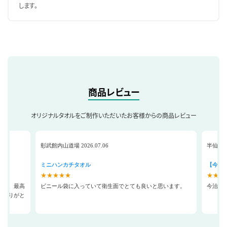
します。
商品レビュー
オリジナルタオルをご制作いただいたお客様からの商品レビュー
彰武館内山道場 2026.07.06
半仙 202
ミニハンカチタオル
【今治
★★★★★
★★★
くれ、最高
ビニール袋に入っていて衛生面でとても良いと思います。
今治タ
。ありがと