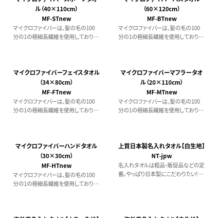
ル（40×110cm）
（60×120cm）
MF-STnew
MF-BTnew
マイクロファイバーは、髪の毛の100
マイクロファイバーは、髪の毛の100
分の1の極細長繊維を使用しており、
分の1の極細長繊維を使用しており、
繊維と繊維の間の空間の 「毛細管現
繊維と繊維の間の空間の 「毛細管現
象」により水分を吸収し、ハイスピード
象」により水分を吸収し、ハイスピード
で吸水、速乾する驚きのタオルです。
で吸水、速乾する驚きのタオルです。
長繊維なので糸くずも出ず、耐久性に
長繊維なので糸くずも出ず、耐久性に
マイクロファイバーフェイスタオル
マイクロファイバーマフラータオ
も優れています。
も優れています。
（34×80cm）
ル（20×110cm）
MF-FTnew
MF-MTnew
マイクロファイバーは、髪の毛の100
マイクロファイバーは、髪の毛の100
分の1の極細長繊維を使用しており、
分の1の極細長繊維を使用しており、
繊維と繊維の間の空間の 「毛細管現
繊維と繊維の間の空間の 「毛細管現
象」により水分を吸収し、ハイスピード
象」により水分を吸収し、ハイスピード
で吸水、速乾する驚きのタオルです。
で吸水、速乾する驚きのタオルです。
長繊維なので糸くずも出ず、耐久性に
長繊維なので糸くずも出ず、耐久性に
マイクロファイバーハンドタオル
上質日本製名入れタオル【白生地】
も優れています。
も優れています。
（30×30cm）
NT-jpw
MF-HTnew
名入れタオルは粗品・販促品などの定
番。やっぱり日本製にこだわりたい！そ
マイクロファイバーは、髪の毛の100
んなこだわり派のお客様には日本製
分の1の極細長繊維を使用しており、
の上質タオルを使用した名入れタオル
繊維と繊維の間の空間の 「毛細管現
がおすすめ。
象」により水分を吸収し、ハイスピード
で吸水、速乾する驚きのタオルです。