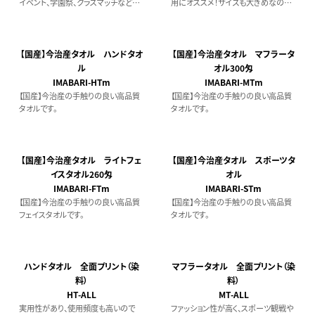
イベント、学園祭、クラスマッチなどで
用にオススメ！サイズも大きめなので
も大人気！ 定番プリント（顔料） 12枚
アウトドアにもよくつかわれています。
～
【国産】今治産タオル ハンドタオ
【国産】今治産タオル マフラータ
ル
オル300匁
IMABARI-HTm
IMABARI-MTm
【国産】今治産の手触りの良い高品質
【国産】今治産の手触りの良い高品質
タオルです。
タオルです。
【国産】今治産タオル ライトフェ
【国産】今治産タオル スポーツタ
イスタオル260匁
オル
IMABARI-FTm
IMABARI-STm
【国産】今治産の手触りの良い高品質
【国産】今治産の手触りの良い高品質
フェイスタオルです。
タオルです。
ハンドタオル 全面プリント（染
マフラータオル 全面プリント（染
料）
料）
HT-ALL
MT-ALL
実用性があり、使用頻度も高いので
ファッション性が高く、スポーツ観戦や