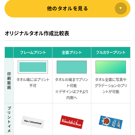
他のタオルを見る
オリジナルタオル作成比較表
フレームプリント
全面プリント
フルカラープリント
印
刷
タオル端にはプリント
タオルの端までプリン
タオル全面に写真や
範
不可
ト可能
グラデーションのプリ
囲
※デザインはフチより
ントが可能
内側へ
プ
リ
ン
ト
イ
メ