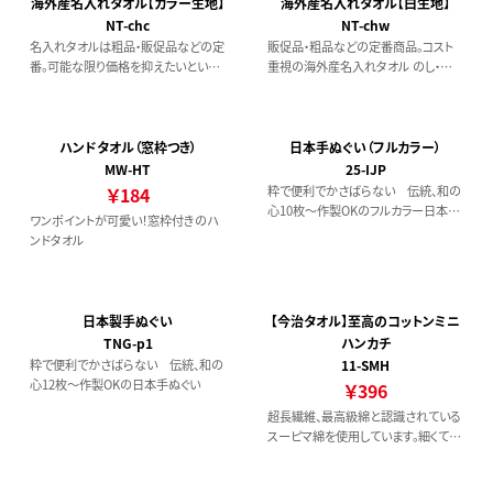
長繊維なので糸くずも出ず、耐久性に
海外産名入れタオル【カラー生地】
海外産名入れタオル【白生地】
も優れています。
NT-chc
NT-chw
名入れタオルは粗品・販促品などの定
販促品・粗品などの定番商品。コスト
番。可能な限り価格を抑えたいという
重視の海外産名入れタオル のし・個
方におすすめの海外産コスト重視タオ
装コミ
ル。
ハンドタオル（窓枠つき）
日本手ぬぐい（フルカラー）
MW-HT
25-IJP
￥184
粋で便利でかさばらない 伝統、和の
心10枚～作製OKのフルカラー日本手
ワンポイントが可愛い！窓枠付きのハ
ぬぐい
ンドタオル
日本製手ぬぐい
【今治タオル】至高のコットンミニ
TNG-p1
ハンカチ
粋で便利でかさばらない 伝統、和の
11-SMH
心12枚～作製OKの日本手ぬぐい
￥396
超長繊維、最高級綿と認識されている
スーピマ綿を使用しています。細くて繊
維長が長いため、仕上の絹のような光
沢となめらかさでやさしい肌触りが魅