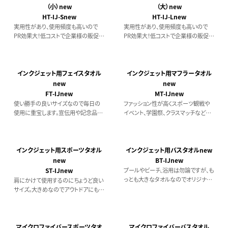
す。夏の野外フェスイベントのノベルテ
（小）new
（大）new
ィや、スポーツ観戦グッズなど物販品
HT-IJ-Snew
HT-IJ-Lnew
としてもオススメです。
実用性があり、使用頻度も高いので
実用性があり、使用頻度も高いので
PR効果大！低コストで企業様の販促品
PR効果大！低コストで企業様の販促品
や記念品としても人気のミニハンドタ
や記念品、ショップのオリジナルノベル
オルです。フルカラープリント 1枚～
ティーとしても人気のハンドタオルで
す。フルカラープリント 1枚～
インクジェット用フェイスタオル
インクジェット用マフラータオル
new
new
FT-IJnew
MT-IJnew
使い勝手の良いサイズなので毎日の
ファッション性が高くスポーツ観戦や
使用に重宝します。宣伝用や記念品と
イベント、学園祭、クラスマッチなどで
してはもちろんですが、プレゼントとし
も人気のマフラータオル。フルカラープ
ても喜ばれます。フルカラープリント対
リント対応 1枚～
応 1枚～
インクジェット用スポーツタオル
インクジェット用バスタオルnew
new
BT-IJnew
ST-IJnew
プールやビーチ、浴用は勿論ですが、も
っとも大きなタオルなのでオリジナル
肩にかけて使用するのにちょうど良い
プリントでの宣伝効果は抜群です！フ
サイズ。大きめなのでアウトドアにもよ
ルカラープリント対応可能 1枚～
くつかわれています。スポーツチームの
お揃いアイテムや応援用としてもオス
スメです。フルカラープリント対応可
能 1枚～
マイクロファイバースポーツタオ
マイクロファイバーバスタオル