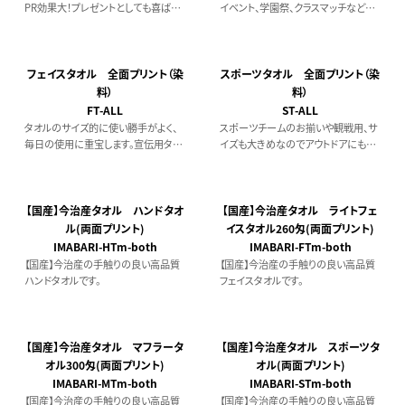
PR効果大！プレゼントとしても喜ばれ
イベント、学園祭、クラスマッチなどで
ます。■特別納期…約1～2ヶ月で発送
も人気のマフラータオル。
フェイスタオル 全面プリント（染
スポーツタオル 全面プリント（染
料）
料）
FT-ALL
ST-ALL
タオルのサイズ的に使い勝手がよく、
スポーツチームのお揃いや観戦用、サ
毎日の使用に重宝します。宣伝用タオ
イズも大きめなのでアウトドアにもよ
ルももちろんですが、プレゼントとして
くつかわれています。
も喜ばれます
【国産】今治産タオル ハンドタオ
【国産】今治産タオル ライトフェ
ル(両面プリント)
イスタオル260匁(両面プリント)
IMABARI-HTm-both
IMABARI-FTm-both
【国産】今治産の手触りの良い高品質
【国産】今治産の手触りの良い高品質
ハンドタオルです。
フェイスタオルです。
【国産】今治産タオル マフラータ
【国産】今治産タオル スポーツタ
オル300匁(両面プリント)
オル(両面プリント)
IMABARI-MTm-both
IMABARI-STm-both
【国産】今治産の手触りの良い高品質
【国産】今治産の手触りの良い高品質