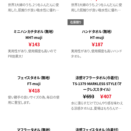
世界3大綿のうち、2つをふんだんに使
世界3大綿のうち、2つをふんだんに使
用した、肌触りが良い吸水性に優れた
用した肌触りが良い吸水性に優れた
高級感あふれるタオルです。
高級感あふれるタオルです。
在庫限り
ミニハンカチタオル（無地）
ハンドタオル（無地）
MHT-muji
HT-muji
￥143
￥187
実用性があり、使用頻度も高いので
実用性があり、使用頻度も高いハンド
PR効果大！
タオル。
フェイスタオル（無地）
涼感マフラータオル(巾着付)
FT-muji
TS-1379 MARKLESS STYLE（マ
￥418
ークレススタイル）
￥693
￥407
使い勝手の良いサイズの為、毎日の使
用に重宝します。
水に濡らすだけでひんやり感を味わえ
る涼感タオルは、夏場はもちろんマラ
ソンなどの野外イベントグッズとして
喜ばれるアイテムです。使用後のタオ
ルは付属の巾着に収納し、コンパクト
に持ち歩きできます。外側の巾着に名
マフラータオル（無地）
涼感フェイスタオル（巾着付）