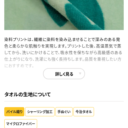
耐久性
やや劣る（色落ち、剥がれ）
プリント範囲
デザインの周りに余白あり
生地
白地以外にもプリント可能（白、淡色は不可）
主な用途
部活動・ノベルティ・販促品・短納期・低コスト重視
染料プリントは、繊維に染料を染み込ませることで深みのある発
色と柔らかな肌触りを実現します。プリントした後、高温蒸気で蒸
してから、洗いにかけることで、吸水性を保ちながら高級感のある
仕上がりになり、洗濯にも強く長持ちします。品質を重視したい方
におすすめです。
詳しく見る
インク
染料インク（繊維に染み込む）
発色
鮮やかで深みがある、濃色が得意
細部表現
ややにじむ、細かいデザインは苦手
タオルの生地について
コスト
高め
納期
長い
肌触り
柔らかい
パイル織り
シャーリング加工
手ぬぐい
今治タオル
吸水性
ほとんどなし
耐久性
優れる（色落ちしにくい）
マイクロファイバー
プリント範囲
全面プリント可能