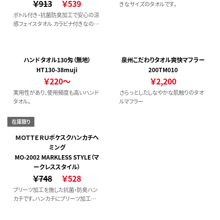
￥913
￥539
きなサイズのタオルです。
ボトル付き・抗菌防臭加工で安心の涼
感フェイスタオル.カラビナ付きなので
リュックなどお好きな場所に引っ掛け
て持ち運べます。涼感タオルは水に濡
らすだけでひんやり感を味わうことが
でき、抗菌防臭加工が施されているた
ハンドタオル130匁（無地）
泉州こだわりタオル爽快マフラー
め、使用後に多少濡れたままでもにお
HT130-38muji
200TM010
いが付きにくいです。
￥220～
￥2,200
実用性があり、使用頻度も高いハンド
さらっとしたしなやかな肌触りのタオ
タオル。
ルマフラー
在庫限り
ＭＯＴＴＥＲＵポケスクハンカチヘ
ミング
MO-2002 MARKLESS STYLE（マ
ークレススタイル）
￥748
￥528
プリーツ加工を施した抗菌・防臭ハン
カチです。ハンカチにプリーツ加工を
施し折り目をつけることで、簡単に折
りたたむことができます。