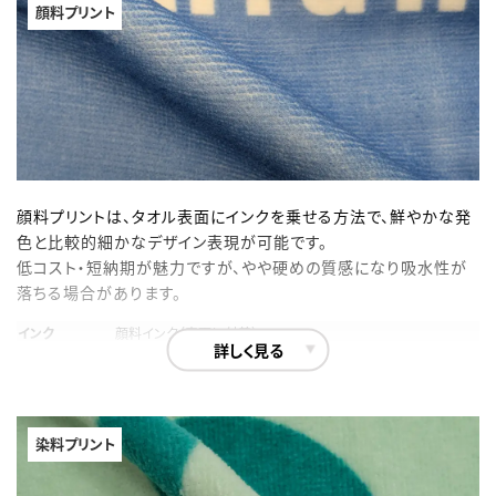
顔料プリント
顔料プリントは、タオル表面にインクを乗せる方法で、鮮やかな発
色と比較的細かなデザイン表現が可能です。
低コスト・短納期が魅力ですが、やや硬めの質感になり吸水性が
落ちる場合があります。
インク
顔料インク（表面に付着）
詳しく見る
発色
比較的鮮やか、濃色が得意
細部表現
にじみ少ない、比較的細かいデザインも再現可
コスト
低め
納期
短い
染料プリント
肌触り
やや硬い
吸水性
プリント面積による低下の可能性あり