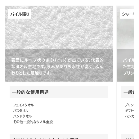
生地
白地が一般的
主な用途
アパレル・グッズ・学校行事・品質・風合い重視
パイル織り
シャーリ
表面にループ状の糸（パイル）が出ている、代表的
パイル
なタオル生地です。厚みがあり吸水性が高く、ふん
た生地で
わりとした肌触りです。
プリン
一般的な使用用途
一般的
フェイスタオル
プリント
バスタオル
ギフトタ
ハンドタオル
ハンカチ
その他一般的なタオル全般