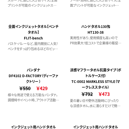
プリントが可能のインクジェットスポ
面プリントが可能なインクジェットバ
ーツタオル。
スタオル。
全面インクジェットタオル【ベンチ
ハンドタオル130匁
タオル】
HT130-38
FIJT-bench
実用性があり、使用頻度も高いので
PR効果大！低コストで企業様の販促品
バスケ・バレーなど、屋内競技に人気！
や、ショップのオリジナルアイテムとし
ベンチをすっぽり包めるほどのビッグ
ても人気のタオルです。 定番プリント
サイズで視線を集めること間違い無
（顔料）12枚～
し！横断幕の代わりにもなる全面プリ
ントが可能なインクジェットベンチタ
オル。
バンダナ
涼感マフラータオル抗菌タイプ（ボ
DF4102 D-FACTORY（ディーファ
トルケース付）
クトリー ）
TC-0002 MARKLESS STYLE（マ
￥550
￥429
ークレススタイル）
￥792
￥473
様々な用途で使える万能なバンダナ。
調理時やイベント時、アウトドア活動な
夏の暑い日や野外活動時にぴったり
どに大活躍。
な涼感タオル。水に濡らすだけで簡単
にひんやり感を味わうことができます。
タオルには抗菌防臭加工を施している
ため、使用後に絞って若干濡れている
状態でもケースに収納していただけま
インクジェット用ハンドタオル
インクジェット用ハンドタオル