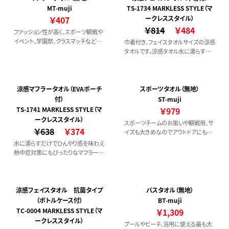
入れができ、PR効果も狙えます。
MT-muji
TS-1734 MARKLESS STYLE（マ
￥407
ークレススタイル）
￥814
￥484
ファッション性が高く、スポーツ観戦や
イベント、学園祭、クラスマッチなどで
巾着付き、フェイスタオルサイズの涼感
も人気のマフラータオル。
タオルです。涼感タオル水に濡らすだ
けでひんやり感を味わえ、熱中症対策
にもぴったりです。大判タイプなので
頭にかぶせれば日よけとしても使用
することができます。
涼感マフラータオル（EVAポーチ
スポーツタオル（無地）
付）
ST-muji
TS-1741 MARKLESS STYLE（マ
￥979
ークレススタイル）
スポーツチームのお揃いや観戦用、サ
￥638
￥374
イズも大きめなのでアウトドアにもよ
くつかわれています。
水に濡らすだけでひんやり感を味わえ
熱中症対策にもぴったりなマフラータ
オルカラーも合わせやすい3カラーで
使いやすい！
涼感フェイスタオル 抗菌タイプ
バスタオル（無地）
（ボトルケース付）
BT-muji
TC-0004 MARKLESS STYLE（マ
￥1,309
ークレススタイル）
プールやビーチ、浴用に使える最も大