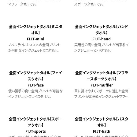
マフラータオルです。
スポーツタオルです。
全面インクジェットタオル【ミニタ
全面インクジェットタオル【ハンド
オル】
タオル】
FIJT-mini
FIJT-hand
ノベルティにおススメの全面プリント
実用性の高い全面プリントが出来るイ
が可能なインクジェットミニタオル。
ンクジェットハンドタオル。
全面インクジェットタオル【フェイ
全面インクジェットタオル【マフラ
スタオル】
ースポーツタオル】
FIJT-face
FIJT-muffler
使い勝手の良い全面プリントが可能な
首に掛けやすくスポーツに適した全面
インクジェットフェイスタオル。
プリントが出来るインクジェットマフラ
ースポーツタオル。
全面インクジェットタオル【スポー
全面インクジェットタオル【バスタ
ツタオル】
オル】
FIJT-sports
FIJT-bath
スポーツに適した大き目サイズ。全面
プール・浴用に適した大き目サイズ。全