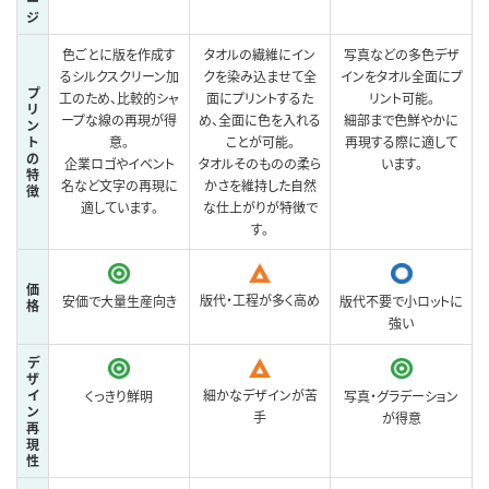
ー
ジ
色ごとに版を作成す
タオルの繊維にイン
写真などの多色デザ
るシルクスクリーン加
クを染み込ませて全
インをタオル全面にプ
プ
工のため、比較的シャ
面にプリントするた
リント可能。
リ
ープな線の再現が得
め、全面に色を入れる
細部まで色鮮やかに
ン
ト
意。
ことが可能。
再現する際に適して
の
企業ロゴやイベント
タオルそのものの柔ら
います。
特
名など文字の再現に
かさを維持した自然
徴
適しています。
な仕上がりが特徴で
す。
価
版代・工程が多く高め
安価で大量生産向き
版代不要で小ロットに
格
強い
デ
ザ
イ
細かなデザインが苦
くっきり鮮明
写真・グラデーション
ン
手
が得意
再
現
性