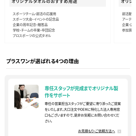
オリジナルタオルのおすすめ用途
オリジ
スポーツチーム・部活の応援用
部活動な
スポーツ大会・イベントの記念品
アーティ
企業の周年記念・贈答品
企業・店
学校・チームの卒業・卒団記念
参加賞・
プロスポーツの公式タオル
プラスワンが選ばれる4つの理由
専任スタッフが完成まで
オリジナル製
作をサポート
専任の営業担当スタッフがご要望に寄り添ったご提案
をいたします。大口注文やOEMに特化した法人専用窓
口もございますので、是非お気軽にお問い合わせくだ
さい。
お見積もり・ご依頼方法へ