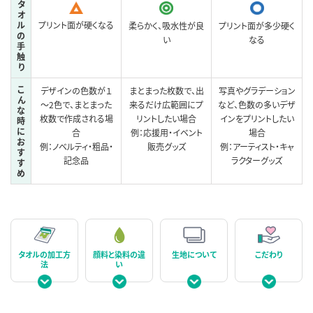
タ
オ
ル
プリント面が硬くなる
柔らかく、吸水性が良
プリント面が多少硬く
の
い
なる
手
触
り
こ
デザインの色数が１
まとまった枚数で、出
写真やグラデーション
ん
～2色で、まとまった
来るだけ広範囲にプ
など、色数の多いデザ
な
枚数で作成される場
リントしたい場合
インをプリントしたい
時
に
合
例：応援用・イベント
場合
お
例：ノベルティ・粗品・
販売グッズ
例：アーティスト・キャ
す
記念品
ラクターグッズ
す
め
タオルの加工方
顔料と染料の違
生地について
こだわり
法
い