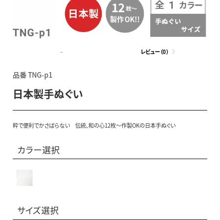
-
レビュー（0）
品番 TNG-p1
日本製手ぬぐい
粋で便利でかさばらない 伝統、和の心12枚～作製OKの日本手ぬぐい
カラー選択
サイズ選択