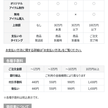
オリジナル
○
○
○
◯
アイテム制作
無地
○
○
✕
○
アイテム購入
上限額
なし
30万円
30万円
100万円
未満
以下
以下
支払いの
商品
商品
商品
ご注文
タイミング
発送前
到着時
到着後
完了時
お支払い方法に関する詳細は「お支払い方法」をご覧ください。
各種手数料
ご注文金額
～1万円
～3万円
～10万円
10万円以上
銀行振込
ご利用の金融機関により異なります
代引手数料
440円
550円
990円
1,430円
後払い
440円
550円
990円
1,430円
※各種手数料は税込表示です。
領収書について