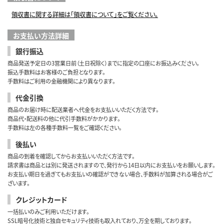
領収書に関する詳細は「領収書について」をご覧ください。
お支払い方法詳細
銀行振込
商品発送予定日の3営業日前（土日祝除く）までに指定の口座にお振込みください。
振込手数料はお客様のご負担となります。
手数料はご利用の金融機関により異なります。
代金引換
商品のお届け時に配送業者へ代金をお支払いいただく方法です。
商品代・配送料の他に代引手数料がかかります。
手数料は左の各種手数料一覧をご確認ください。
後払い
商品の到着を確認してからお支払いいただく方法です。
請求書は商品とは別に発送されますので、発行から14日以内にお支払いをお願いします。
お支払い期日を過ぎてもお支払いの確認ができない場合、手数料が加算される場合がご
ざいます。
クレジットカード
一括払いのみご利用いただけます。
SSL暗号化技術と独自セキュリティ技術も取入れており、万全を期しております。