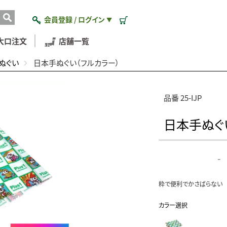
会員登録 / ログイン
▼
大口注文
店舗一覧
ぬぐい
日本手ぬぐい（フルカラー）
品番 25-IJP
日本手ぬぐ
-
粋で便利でかさばらない 
カラー選択