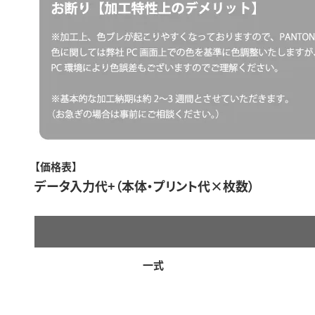
【価格表】
データ入力代+（本体・プリント代×枚数）
一式