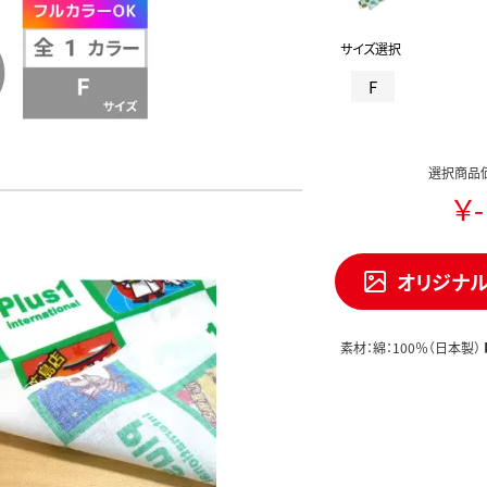
サイズ選択
F
選択商品
￥-
オリジナ
素材：綿：100％（日本製