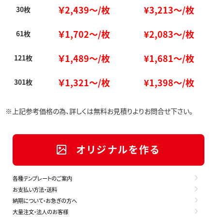
￥2,439～/枚
¥3,213～/枚
30枚
￥1,
702～/枚
¥2,083～/枚
61枚
￥1,
489～/枚
¥1,681～/枚
121枚
￥1,321～/枚
¥1,398～/枚
301枚
※上記参考価格の為、詳しくは無料お見積りよりお問合せ下さい。
オリジナルを作る
各種テンプレートのご案内
お支払い方法・送料
納期について・お急ぎの方へ
大量注文・法人のお客様