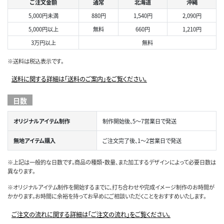
ご注文金額
通常
北海道
沖縄
5,000円未満
880円
1,540円
2,090円
5,000円以上
無料
660円
1,210円
3万円以上
無料
※送料は税込表示です。
送料に関する詳細は「送料のご案内」をご覧ください。
日数
オリジナルアイテム制作
制作開始後、5～7営業日で発送
無地アイテム購入
ご注文完了後、1～2営業日で発送
※上記は一般的な日数です。商品の種類・数量、また加工するデザインによって必要日数は
異なります。
※オリジナルアイテム制作を開始するまでに、打ち合わせや完成イメージ制作のお時間が
かかります。お時間に余裕を持ってお早めにご相談いただくことをおすすめいたします。
ご注文の流れに関する詳細は「ご注文の流れ」をご覧ください。