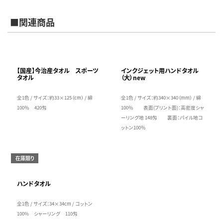
■関連商品
【国産】今治産タオル スポーツ
インクジェット用ハンドタオル
タオル
（大）new
全1色 / サイズ：約33×125（cm） / 綿
全1色 / サイズ：約340×340（mm） / 綿
100％ 420匁
100％ 表面(プリント面)：高密度シャ
ーリング地 148匁 裏面：パイル地コ
ットン100％
在庫限り
ハンドタオル
全1色 / サイズ：34×34cm / コットン
100% シャーリング 110匁