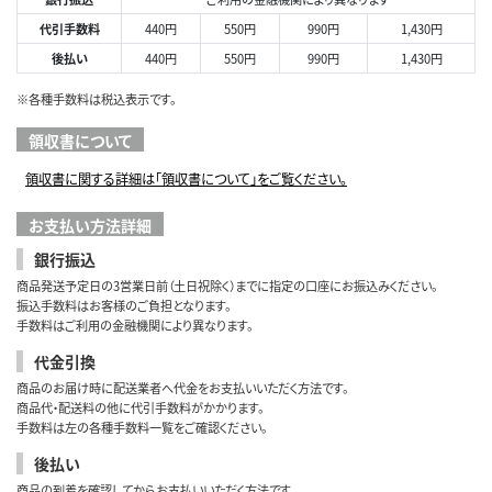
代引手数料
440円
550円
990円
1,430円
後払い
440円
550円
990円
1,430円
※各種手数料は税込表示です。
領収書について
領収書に関する詳細は「領収書について」をご覧ください。
お支払い方法詳細
銀行振込
商品発送予定日の3営業日前（土日祝除く）までに指定の口座にお振込みください。
振込手数料はお客様のご負担となります。
手数料はご利用の金融機関により異なります。
代金引換
商品のお届け時に配送業者へ代金をお支払いいただく方法です。
商品代・配送料の他に代引手数料がかかります。
手数料は左の各種手数料一覧をご確認ください。
後払い
商品の到着を確認してからお支払いいただく方法です。