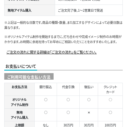
無地アイテム購入
ご注文完了後、1～2営業日で発送
※上記は一般的な日数です。商品の種類・数量、また加工するデザインによって必要日数は
異なります。
※オリジナルアイテム制作を開始するまでに、打ち合わせや完成イメージ制作のお時間が
かかります。お時間に余裕を持ってお早めにご相談いただくことをおすすめいたします。
ご注文の流れに関する詳細は「ご注文の流れ」をご覧ください。
お支払いについて
ご利用可能な支払い方法
お支払方法
銀行振込
代金引換
後払い
クレジット
カード
オリジナル
○
○
○
◯
アイテム制作
無地
○
○
✕
○
アイテム購入
上限額
なし
30万円
30万円
100万円