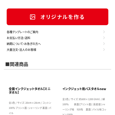
オリジナルを作る
各種テンプレートのご案内
お支払い方法・送料
納期について・お急ぎの方へ
大量注文・法人のお客様
■関連商品
全面インクジェットタオル【ミニ
インクジェット用バスタオルnew
タオル】
全1色 / サイズ：約600×1200（mm） / 綿
全1色 / サイズ：20cm×20cm / コットン
100％ 表面(プリント面)：高密度シャ
100％ プリント面：シャーリング 裏面：パ
ーリング地 920匁 裏面：パイル地コッ
イル
トン100％