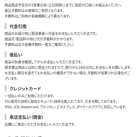
商品発送予定日の3営業日前（土日祝除く）までに指定の口座にお振込みください。
振込手数料はお客様のご負担となります。
手数料はご利用の金融機関により異なります。
代金引換
商品のお届け時に配送業者へ代金をお支払いいただく方法です。
商品代・配送料の他に代引手数料がかかります。
手数料は左の各種手数料一覧をご確認ください。
後払い
商品の到着を確認してからお支払いいただく方法です。
請求書は商品とは別に発送されますので、発行から14日以内にお支払いをお願いします。
お支払い期日を過ぎてもお支払いの確認ができない場合、手数料が加算される場合がご
ざいます。
クレジットカード
一括払いのみご利用いただけます。
SSL暗号化技術と独自セキュリティ技術も取入れており、万全を期しております。
VISA、JCB、Mastercard、アメリカン・エキスプレス、ダイナースクラブに対応しています。
来店支払い（現金）
店舗にご来店いただきお支払いいただく方法です。