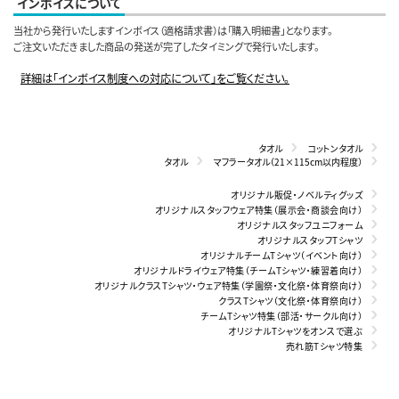
インボイスについて
当社から発行いたしますインボイス（適格請求書）は「購入明細書」となります。
ご注文いただきました商品の発送が完了したタイミングで発行いたします。
詳細は「インボイス制度への対応について」をご覧ください。
タオル
コットンタオル
タオル
マフラータオル（21×115cm以内程度）
オリジナル販促・ノベルティグッズ
オリジナルスタッフウェア特集（展示会・商談会向け）
オリジナルスタッフユニフォーム
オリジナルスタッフTシャツ
オリジナルチームTシャツ（イベント向け）
オリジナルドライウェア特集（チームTシャツ・練習着向け）
オリジナルクラスTシャツ・ウェア特集（学園祭・文化祭・体育祭向け）
クラスTシャツ（文化祭・体育祭向け）
チームTシャツ特集（部活・サークル向け）
オリジナルTシャツをオンスで選ぶ
売れ筋Tシャツ特集