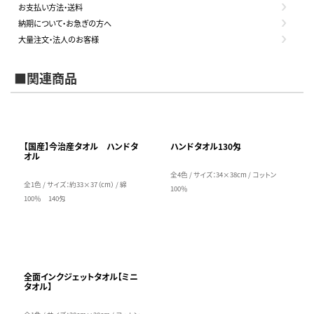
お支払い方法・送料
納期について・お急ぎの方へ
大量注文・法人のお客様
■関連商品
【国産】今治産タオル ハンドタ
ハンドタオル130匁
オル
全4色 / サイズ：34×38cm / コットン
全1色 / サイズ：約33×37（cm） / 綿
100％
100％ 140匁
全面インクジェットタオル【ミニ
タオル】