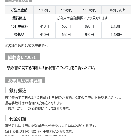
ご注文金額
～1万円
～3万円
～10万円
10万円以上
銀行振込
ご利用の金融機関により異なります
代引手数料
440円
550円
990円
1,430円
後払い
440円
550円
990円
1,430円
※各種手数料は税込表示です。
領収書について
領収書に関する詳細は「領収書について」をご覧ください。
お支払い方法詳細
銀行振込
商品発送予定日の3営業日前（土日祝除く）までに指定の口座にお振込みください。
振込手数料はお客様のご負担となります。
手数料はご利用の金融機関により異なります。
代金引換
商品のお届け時に配送業者へ代金をお支払いいただく方法です。
商品代・配送料の他に代引手数料がかかります。