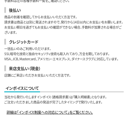
手数料は左の各種手数料一覧をご確認ください。
後払い
商品の到着を確認してからお支払いいただく方法です。
請求書は商品とは別に発送されますので、発行から14日以内にお支払いをお願いします。
お支払い期日を過ぎてもお支払いの確認ができない場合、手数料が加算される場合がご
ざいます。
クレジットカード
一括払いのみご利用いただけます。
SSL暗号化技術と独自セキュリティ技術も取入れており、万全を期しております。
VISA、JCB、Mastercard、アメリカン・エキスプレス、ダイナースクラブに対応しています。
来店支払い（現金）
店舗にご来店いただきお支払いいただく方法です。
インボイスについて
当社から発行いたしますインボイス（適格請求書）は「購入明細書」となります。
ご注文いただきました商品の発送が完了したタイミングで発行いたします。
詳細は「インボイス制度への対応について」をご覧ください。