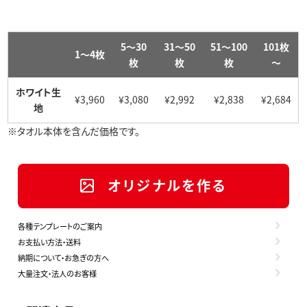
5～30
31～50
51～100
101枚
1～4枚
枚
枚
枚
～
ホワイト生
¥3,960
¥3,080
¥2,992
¥2,838
¥2,684
地
※タオル本体を含んだ価格です。
オリジナルを作る
各種テンプレートのご案内
お支払い方法・送料
納期について・お急ぎの方へ
大量注文・法人のお客様