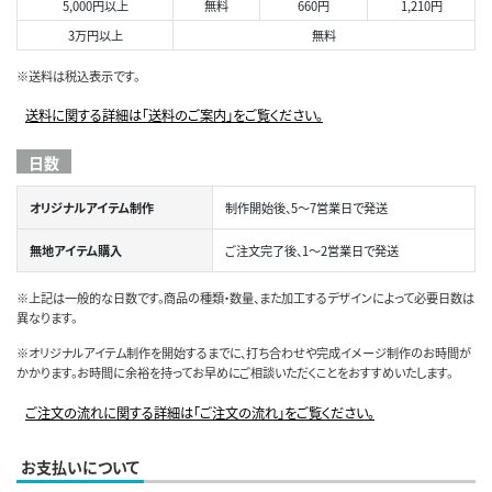
5,000円以上
無料
660円
1,210円
3万円以上
無料
※送料は税込表示です。
送料に関する詳細は「送料のご案内」をご覧ください。
日数
オリジナルアイテム制作
制作開始後、5～7営業日で発送
無地アイテム購入
ご注文完了後、1～2営業日で発送
※上記は一般的な日数です。商品の種類・数量、また加工するデザインによって必要日数は
異なります。
※オリジナルアイテム制作を開始するまでに、打ち合わせや完成イメージ制作のお時間が
かかります。お時間に余裕を持ってお早めにご相談いただくことをおすすめいたします。
ご注文の流れに関する詳細は「ご注文の流れ」をご覧ください。
お支払いについて