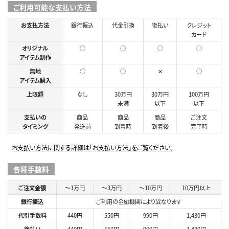
ご利用可能な支払い方法
お支払方法
銀行振込
代金引換
後払い
クレジット
カード
オリジナル
○
○
○
◯
アイテム制作
無地
○
○
✕
○
アイテム購入
上限額
なし
30万円
30万円
100万円
未満
以下
以下
支払いの
商品
商品
商品
ご注文
タイミング
発送前
到着時
到着後
完了時
お支払い方法に関する詳細は「お支払い方法」をご覧ください。
各種手数料
ご注文金額
～1万円
～3万円
～10万円
10万円以上
銀行振込
ご利用の金融機関により異なります
代引手数料
440円
550円
990円
1,430円
後払い
440円
550円
990円
1,430円