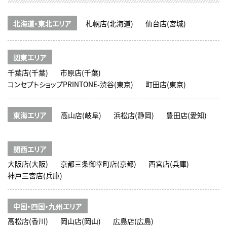
北海道・東北エリア
札幌店(北海道)
仙台店(宮城)
関東エリア
千葉店(千葉)
市原店(千葉)
コンセプトショップPRINTONE-渋谷(東京)
町田店(東京)
東海エリア
高山店(岐阜)
浜松店(静岡)
豊田店(愛知)
関西エリア
大阪店(大阪)
京都三条御幸町店(京都)
西宮店(兵庫)
神戸三宮店(兵庫)
中国・四国・九州エリア
高松店(香川)
岡山店(岡山)
広島店(広島)