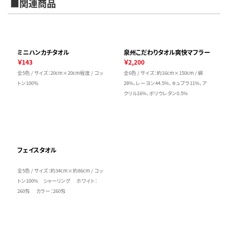
■関連商品
ミニハンカチタオル
泉州こだわりタオル爽快マフラー
￥143
￥2,200
全5色 / サイズ：20cm×20cm程度 / コッ
全6色 / サイズ：約16cm×150cm / 綿
トン100％
28%、レーヨン44.5%、キュプラ11%、ア
クリル16%、ポリウレタン0.5%
フェイスタオル
全5色 / サイズ：約34cm×約86cm / コッ
トン100% シャーリング ホワイト：
260匁 カラー：260匁