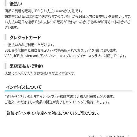
後払い
商品の到着を確認してからお支払いいただく方法です。
請求書は商品とは別に発送されますので、発行から14日以内にお支払いをお願いします。
お支払い期日を過ぎてもお支払いの確認ができない場合、手数料が加算される場合がご
ざいます。
クレジットカード
一括払いのみご利用いただけます。
SSL暗号化技術と独自セキュリティ技術も取入れており、万全を期しております。
VISA、JCB、Mastercard、アメリカン・エキスプレス、ダイナースクラブに対応しています。
来店支払い（現金）
店舗にご来店いただきお支払いいただく方法です。
インボイスについて
当社から発行いたしますインボイス（適格請求書）は「購入明細書」となります。
ご注文いただきました商品の発送が完了したタイミングで発行いたします。
詳細は「インボイス制度への対応について」をご覧ください。
タオル
コットンタオル