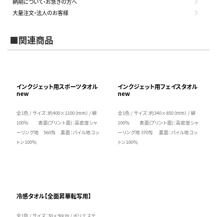
納期について・お急ぎの方へ
大量注文・法人のお客様
■関連商品
インクジェット用スポーツタオル
インクジェット用フェイスタオル
new
new
全1色 / サイズ：約400×1100（mm） / 綿
全1色 / サイズ：約340×850（mm） / 綿
100％ 表面(プリント面)：高密度シャ
100％ 表面(プリント面)：高密度シャ
ーリング地 560匁 裏面：パイル地コッ
ーリング地 370匁 裏面：パイル地コッ
トン100％
トン100％
冷感タオル【全面昇華転写用】
全1色 / サイズ：30×90cm / ポリエステ