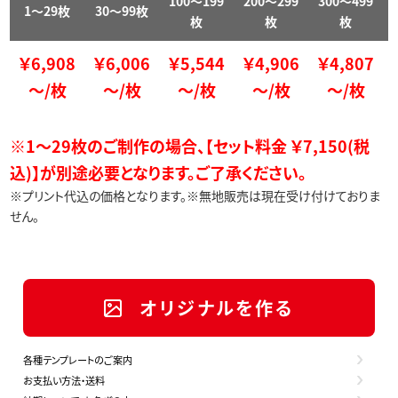
100～199
200～299
300～499
1～29枚
30～99枚
枚
枚
枚
￥6,908
￥6,006
￥5,544
￥4,906
￥4,807
～/枚
～/枚
～/枚
～/枚
～/枚
※1～29枚のご制作の場合、【セット料金 ￥7,150(税
込)】が別途必要となります。ご了承ください。
※プリント代込の価格となります。※無地販売は現在受け付けておりま
せん。
オリジナルを作る
各種テンプレートのご案内
お支払い方法・送料