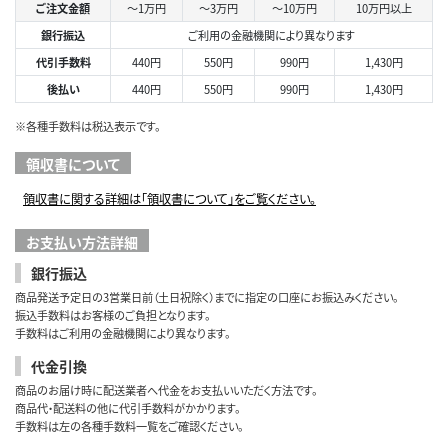
ご注文金額
～1万円
～3万円
～10万円
10万円以上
銀行振込
ご利用の金融機関により異なります
代引手数料
440円
550円
990円
1,430円
後払い
440円
550円
990円
1,430円
※各種手数料は税込表示です。
領収書について
領収書に関する詳細は「領収書について」をご覧ください。
お支払い方法詳細
銀行振込
商品発送予定日の3営業日前（土日祝除く）までに指定の口座にお振込みください。
振込手数料はお客様のご負担となります。
手数料はご利用の金融機関により異なります。
代金引換
商品のお届け時に配送業者へ代金をお支払いいただく方法です。
商品代・配送料の他に代引手数料がかかります。
手数料は左の各種手数料一覧をご確認ください。