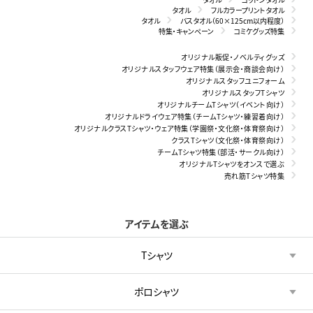
タオル
フルカラープリントタオル
タオル
バスタオル（60×125cm以内程度）
特集・キャンペーン
コミケグッズ特集
オリジナル販促・ノベルティグッズ
オリジナルスタッフウェア特集（展示会・商談会向け）
オリジナルスタッフユニフォーム
オリジナルスタッフTシャツ
オリジナルチームTシャツ（イベント向け）
オリジナルドライウェア特集（チームTシャツ・練習着向け）
オリジナルクラスTシャツ・ウェア特集（学園祭・文化祭・体育祭向け）
クラスTシャツ（文化祭・体育祭向け）
チームTシャツ特集（部活・サークル向け）
オリジナルTシャツをオンスで選ぶ
売れ筋Tシャツ特集
アイテムを選ぶ
Tシャツ
ポロシャツ