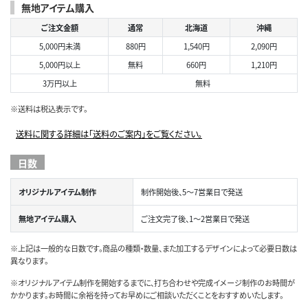
無地アイテム購入
ご注文金額
通常
北海道
沖縄
5,000円未満
880円
1,540円
2,090円
5,000円以上
無料
660円
1,210円
3万円以上
無料
※送料は税込表示です。
送料に関する詳細は「送料のご案内」をご覧ください。
日数
オリジナルアイテム制作
制作開始後、5～7営業日で発送
無地アイテム購入
ご注文完了後、1～2営業日で発送
※上記は一般的な日数です。商品の種類・数量、また加工するデザインによって必要日数は
異なります。
※オリジナルアイテム制作を開始するまでに、打ち合わせや完成イメージ制作のお時間が
かかります。お時間に余裕を持ってお早めにご相談いただくことをおすすめいたします。