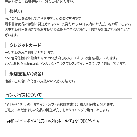
手数料は左の各種手数料一覧をご確認ください。
後払い
商品の到着を確認してからお支払いいただく方法です。
請求書は商品とは別に発送されますので、発行から14日以内にお支払いをお願いします。
お支払い期日を過ぎてもお支払いの確認ができない場合、手数料が加算される場合がご
ざいます。
クレジットカード
一括払いのみご利用いただけます。
SSL暗号化技術と独自セキュリティ技術も取入れており、万全を期しております。
VISA、JCB、Mastercard、アメリカン・エキスプレス、ダイナースクラブに対応しています。
来店支払い（現金）
店舗にご来店いただきお支払いいただく方法です。
インボイスについて
当社から発行いたしますインボイス（適格請求書）は「購入明細書」となります。
ご注文いただきました商品の発送が完了したタイミングで発行いたします。
詳細は「インボイス制度への対応について」をご覧ください。