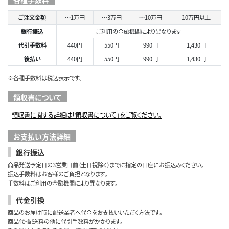
ご注文金額
～1万円
～3万円
～10万円
10万円以上
銀行振込
ご利用の金融機関により異なります
代引手数料
440円
550円
990円
1,430円
後払い
440円
550円
990円
1,430円
※各種手数料は税込表示です。
領収書について
領収書に関する詳細は「領収書について」をご覧ください。
お支払い方法詳細
銀行振込
商品発送予定日の3営業日前（土日祝除く）までに指定の口座にお振込みください。
振込手数料はお客様のご負担となります。
手数料はご利用の金融機関により異なります。
代金引換
商品のお届け時に配送業者へ代金をお支払いいただく方法です。
商品代・配送料の他に代引手数料がかかります。