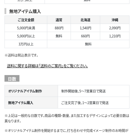
無地アイテム購入
ご注文金額
通常
北海道
沖縄
5,000円未満
880円
1,540円
2,090円
5,000円以上
無料
660円
1,210円
3万円以上
無料
※送料は税込表示です。
送料に関する詳細は「送料のご案内」をご覧ください。
日数
オリジナルアイテム制作
制作開始後、5～7営業日で発送
無地アイテム購入
ご注文完了後、1～2営業日で発送
※上記は一般的な日数です。商品の種類・数量、また加工するデザインによって必要日数は
異なります。
※オリジナルアイテム制作を開始するまでに、打ち合わせや完成イメージ制作のお時間が