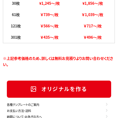
30枚
¥1,245
～
/枚
¥1,856～/枚
61枚
￥739～/枚
￥1,039～/枚
121枚
￥566～/枚
￥717～/枚
301枚
￥435～/枚
￥496～/枚
※上記参考価格のため、詳しくは無料お見積りよりお問い合わせくださ
い。
オリジナルを作る
各種テンプレートのご案内
お支払い方法・送料
納期について・お急ぎの方へ