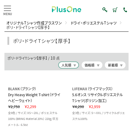
オリジナルTシャツ作成プラスワン
ドライ・ポリエステルTシャツ
ポリ・ドライTシャツ【厚手】
ポリ・ドライTシャツ【厚手】
10
ポリ・ドライTシャツ【厚手】 /
点
人気順
価格順
新着順
BLANK（ブランク）
LIFEMAX（ライフマックス）
Dry Heavy Weight T-shirt（ドライ
5.6オンス リサイクルポリエステル
ヘビーウェイト）
Tシャツ(ポリジン加工)
￥2,750
￥2,299
￥4,290
￥2,959
全8色 / サイズ：XS～2XL / ポリエステル
全3色 / サイズ：S～XXL / リサイクルポリエ
100%（BRING Material 20%） 220g/平方
ステル100％
メートル - 6.5oz