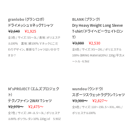
granlobo（グランロボ）
BLANK（ブランク）
ドライメッシュ VネックTシャツ
Dry Heavy Weight Long Sleeve
￥2,640
￥1,925
T-shirt（ドライヘビーウェイトロン
T）
全3色 / サイズ：SS～3L / 表地：ポリエステ
￥3,080
￥2,530
ル100％ 裏地：綿100％ Ｖネックにこだ
わりデザイン。 斬新なＴシャツはいかかで
全6色 / サイズ：XS～2XL / ポリエステル
すか？
100%（BRING Material20%） 220g/平方メ
ートル - 6.5oz
M'sPROJECT（エムズプロジェク
wundou（ウンドウ）
ト）
スポーツスウェットラグランTシャツ
テクノファイン２WAY Tシャツ
￥3,300～
￥2,827～
￥2,970～
￥2,475～
全6色 / サイズ：110～150、S～XXL、4XL /
全7色 / サイズ：JM・JL S～3L / ポリエステ
ポリエステル100％
ル90％ ポリウレタン10％ 220g/㎡ 5.9OZ