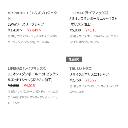
M'sPROJECT（エムズプロジェク
LIFEMAX（ライフマックス）
ト）
8.5オンスダンボールニットベスト
2WAYノースリーブシャツ
(ポリジン加工)
￥3,410～
￥2,849～
￥5,830
￥4,015
全7色 / サイズ：S～3L / ポリエステル90％
全5色 / サイズ：M・L / 綿48％、ポリエステ
ポリウレタン10％ 200g/㎡ 5.9OZ
ル44％、ポリウレタン8％
在庫限り
LIFEMAX（ライフマックス）
TRUSS（トラス）
8.5オンスダンボールニットビッグシ
リサイクルポリ天竺Tシャツ
ルエットTシャツ(ポリジン加工)
￥2,750
￥1,892
￥5,830
￥4,015
全1色 / サイズ：S~XXL / リサイクルポリエ
全5色 / サイズ：S～XL / 綿48％ ポリエス
ステル100％
テル44％ ポリウレタン8％ ダンボールニッ
ト 8.5oz