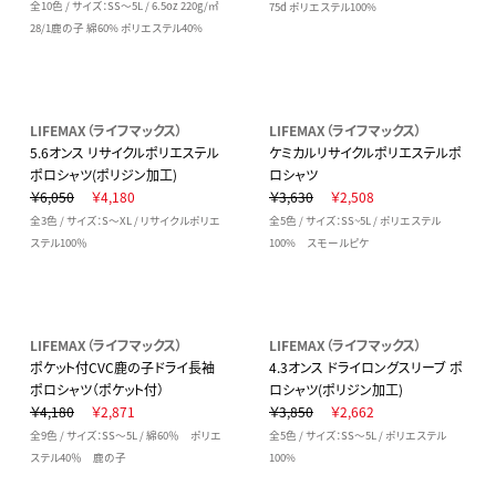
全10色 / サイズ：SS～5L / 6.5oz 220g/㎡
75d ポリエステル100%
28/1鹿の子 綿60% ポリエステル40%
LIFEMAX（ライフマックス）
LIFEMAX（ライフマックス）
5.6オンス リサイクルポリエステル
ケミカルリサイクルポリエステルポ
ポロシャツ(ポリジン加工)
ロシャツ
￥6,050
￥4,180
￥3,630
￥2,508
全3色 / サイズ：S～XL / リサイクルポリエ
全5色 / サイズ：SS~5L / ポリエステル
ステル100％
100% スモールピケ
LIFEMAX（ライフマックス）
LIFEMAX（ライフマックス）
ポケット付CVC鹿の子ドライ長袖
4.3オンス ドライロングスリーブ ポ
ポロシャツ（ポケット付）
ロシャツ(ポリジン加工)
￥4,180
￥2,871
￥3,850
￥2,662
全9色 / サイズ：SS～5L / 綿60％ ポリエ
全5色 / サイズ：SS～5L / ポリエステル
ステル40％ 鹿の子
100%