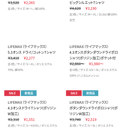
￥3,520
￥2,365
ビッグシルエットTシャツ
￥4,620
￥3,190
全2色 / サイズ：M～L / 綿100％
全3色 / サイズ：M～XL / 10.2oz 綿100%
天竺
LIFEMAX（ライフマックス）
LIFEMAX（ライフマックス）
5.3オンス ドライ/コットンTシャツ
4.3オンスボタンダウンドライポロ
￥3,410
￥2,277
シャツ(ポリジン加工)ポケット付
￥2,860～
￥1,980～
全3色 / サイズ：S～XL / ポリエステル
70％、綿30％
全10色 / サイズ：GS～5L / ポリエステル
100%（ハニカムメッシュ)
SALE
新商品
SALE
新商品
LIFEMAX（ライフマックス）
LIFEMAX（ライフマックス）
4.3オンスドライＴシャツ(ポリジン
ボタンダウンドライポロシャツ(ポ
W加工)
リジンW加工)
￥2,310
￥1,551
￥3,740
￥2,519
全3色 / サイズ：S～XXXXL / ポリエステル
全3色 / サイズ：S～5L / ポリエステル