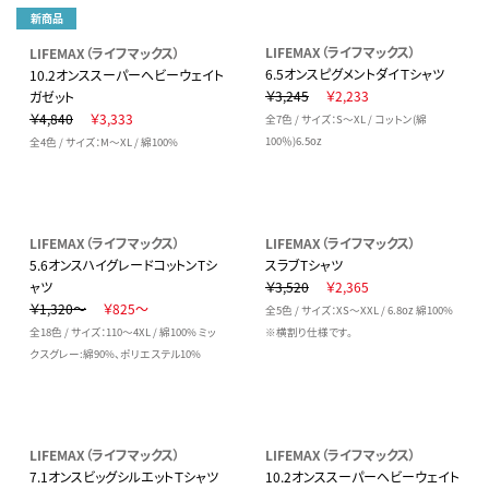
新商品
LIFEMAX（ライフマックス）
LIFEMAX（ライフマックス）
6.5オンスピグメントダイＴシャツ
10.2オンススーパーヘビーウェイト
￥3,245
￥2,233
ガゼット
￥4,840
￥3,333
全7色 / サイズ：S～XL / コットン(綿
100％)6.5oz
全4色 / サイズ：M～XL / 綿100%
LIFEMAX（ライフマックス）
LIFEMAX（ライフマックス）
5.6オンスハイグレードコットンTシ
スラブTシャツ
ャツ
￥3,520
￥2,365
￥1,320～
￥825～
全5色 / サイズ：XS～XXL / 6.8oz 綿100%
全18色 / サイズ：110～4XL / 綿100% ミッ
※横割り仕様です。
クスグレー:綿90%、ポリエステル10%
LIFEMAX（ライフマックス）
LIFEMAX（ライフマックス）
7.1オンスビッグシルエットＴシャツ
10.2オンススーパーヘビーウェイト