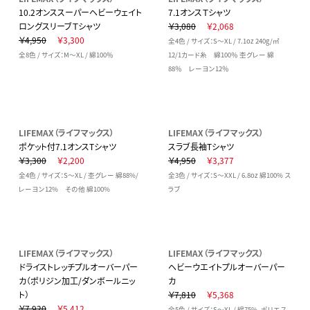
10.2オンススーパーヘビーウェイト
7.1オンスＴシャツ
ロングスリーブＴシャツ
￥3,080
￥2,068
￥4,950
￥3,300
全4色 / サイズ：S～XL / 7.1oz 240g/㎡
全8色 / サイズ：M～XL / 綿100％
12/1カード糸 綿100％ 杢グレー 綿
88％ レーヨン12％
LIFEMAX（ライフマックス）
LIFEMAX（ライフマックス）
ポケット付7.1オンスTシャツ
スラブ長袖Tシャツ
￥3,300
￥2,200
￥4,950
￥3,377
全4色 / サイズ：S～XL / 杢グレー 綿88%/
全3色 / サイズ：S～XXL / 6.8oz 綿100% ス
レーヨン12% その他 綿100%
ラブ
LIFEMAX（ライフマックス）
LIFEMAX（ライフマックス）
ドライストレッチプルオーバーパー
ヘビーウエイトプルオーバーパー
カ（ポリジン加工/ダンボールニッ
カ
ト）
￥7,810
￥5,368
￥7,920
￥5,412
全5色 / サイズ：S～XL / 綿75%、ポリエス