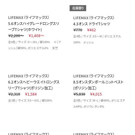
在庫限り
LIFEMAX（ライフマックス）
LIFEMAX（ライフマックス）
5.6オンスハイグレードロングスリ
4.3オンス ドライTシャツ
ーブTシャツ(ホワイト)
￥770
￥462
￥2,200～
￥1,408～
全4色 / サイズ：XS～M / ポリエステル
全6色 / サイズ：S～2XL / 綿100% ※［ア
100% メッシュ
ッシュ］綿98%、ポリエステル2% 天竺
LIFEMAX（ライフマックス）
LIFEMAX（ライフマックス）
6.2オンスヘビーウエイトロングス
8.5オンスダンボールニットベスト
リーブTシャツ(ポリジン加工)
(ポリジン加工)
￥2,310
￥1,584
￥5,830
￥4,015
全3色 / サイズ：XS～XXL / 綿100%
全5色 / サイズ：M・L / 綿48％、ポリエステ
ル44％、ポリウレタン8％
LIFEMAX（ライフマックス）
LIFEMAX（ライフマックス）