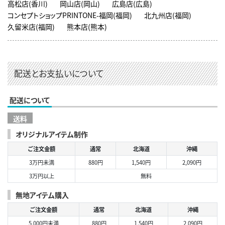
高松店(香川)
岡山店(岡山)
広島店(広島)
コンセプトショップPRINTONE-福岡(福岡)
北九州店(福岡)
久留米店(福岡)
熊本店(熊本)
配送とお支払いについて
配送について
送料
オリジナルアイテム制作
ご注文金額
通常
北海道
沖縄
3万円未満
880円
1,540円
2,090円
3万円以上
無料
無地アイテム購入
ご注文金額
通常
北海道
沖縄
5,000円未満
880円
1,540円
2,090円