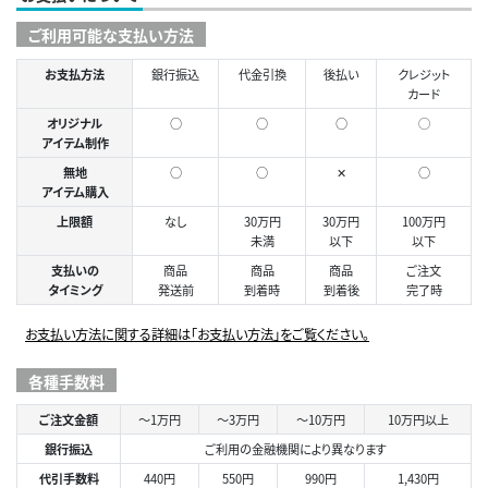
ご利用可能な支払い方法
お支払方法
銀行振込
代金引換
後払い
クレジット
カード
オリジナル
○
○
○
◯
アイテム制作
無地
○
○
✕
○
アイテム購入
上限額
なし
30万円
30万円
100万円
未満
以下
以下
支払いの
商品
商品
商品
ご注文
タイミング
発送前
到着時
到着後
完了時
お支払い方法に関する詳細は「お支払い方法」をご覧ください。
各種手数料
ご注文金額
～1万円
～3万円
～10万円
10万円以上
銀行振込
ご利用の金融機関により異なります
代引手数料
440円
550円
990円
1,430円