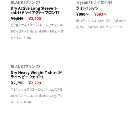
BLANK（ブランク）
Trysail（トライセイル）
Dry Active Long Sleeve T-
ライトTシャツ
shirt（ドライアクティブロンT）
￥880～
￥693～
￥2,640
￥2,200
全15色 / サイズ：130～ＸＸＬ / 綿100％
全6色 / サイズ：XS～2XL / ポリエステル
杢グレー：綿85%、ポリエステル15%
100%（BRING Material 20%） 160g/平方
メートル - 4.7oz
BLANK（ブランク）
Dry Heavy Weight T-shirt（ド
ライヘビーウェイト）
￥2,750
￥2,299
全8色 / サイズ：XS～2XL / ポリエステル
100%（BRING Material 20%） 220g/平方
メートル - 6.5oz