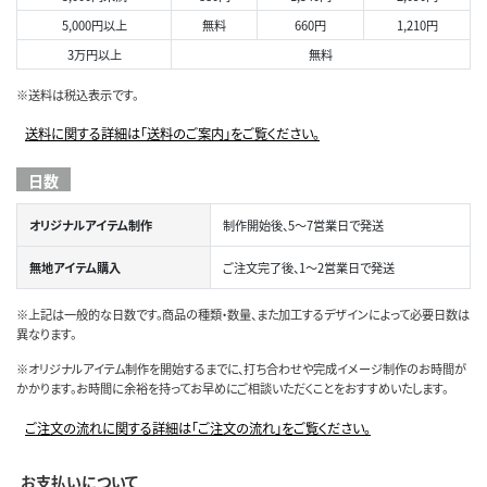
5,000円以上
無料
660円
1,210円
3万円以上
無料
※送料は税込表示です。
送料に関する詳細は「送料のご案内」をご覧ください。
日数
オリジナルアイテム制作
制作開始後、5～7営業日で発送
無地アイテム購入
ご注文完了後、1～2営業日で発送
※上記は一般的な日数です。商品の種類・数量、また加工するデザインによって必要日数は
異なります。
※オリジナルアイテム制作を開始するまでに、打ち合わせや完成イメージ制作のお時間が
かかります。お時間に余裕を持ってお早めにご相談いただくことをおすすめいたします。
ご注文の流れに関する詳細は「ご注文の流れ」をご覧ください。
お支払いについて