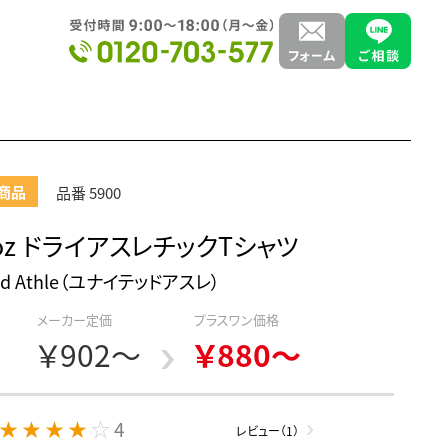
商品
品番 5900
1oz ドライアスレチックTシャツ
ted Athle（ユナイテッドアスレ）
メーカー定価
プラスワン価格
￥902～
￥880～
★ ★ ★ ★ ☆
4
レビュー（1）