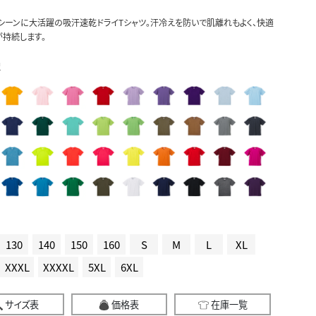
シーンに大活躍の吸汗速乾ドライTシャツ。汗冷えを防いで肌離れもよく、快適
持続します。
択
130
140
150
160
S
M
L
XL
XXXL
XXXXL
5XL
6XL
サイズ表
価格表
在庫一覧