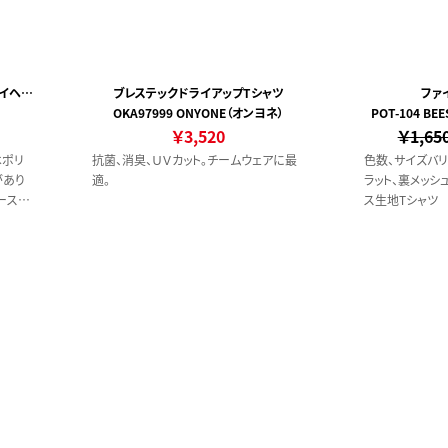
ドライヘビ
ブレステックドライアップTシャツ
ファ
OKA97999 ONYONE（オンヨネ）
POT-104 B
￥3,520
￥1,65
はポリ
抗菌、消臭、ＵＶカット。チームウェアに最
色数、サイズバ
があり
適。
ラット、裏メッシ
ースで
ス生地Tシャツ