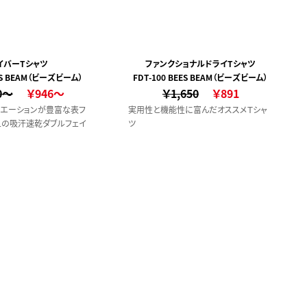
イバーTシャツ
ファンクショナルドライTシャツ
EES BEAM（ビーズビーム）
FDT-100 BEES BEAM（ビーズビーム）
0～
￥946～
￥1,650
￥891
リエーションが豊富な表フ
実用性と機能性に富んだオススメＴシャ
ュの吸汗速乾ダブルフェイ
ツ