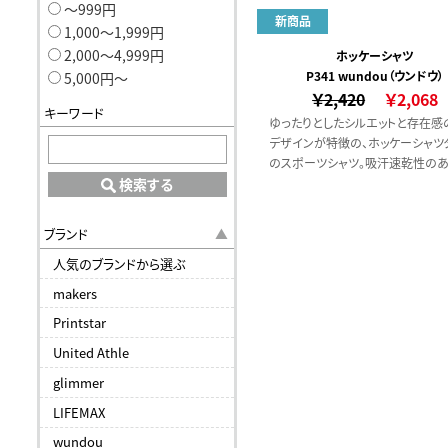
〜999円
新商品
1,000〜1,999円
2,000〜4,999円
ホッケーシャツ
P341 wundou（ウンドウ）
5,000円〜
￥2,420
￥2,068
キーワード
ゆったりとしたシルエットと存在感
デザインが特徴の、ホッケーシャツ
のスポーツシャツ。吸汗速乾性の
リエステル素材を使用し、汗をかい
検索する
適な着心地。やや厚みのある生地感
けにくく安心して着用できます。
ブランド
人気のブランドから選ぶ
makers
Printstar
United Athle
glimmer
LIFEMAX
wundou