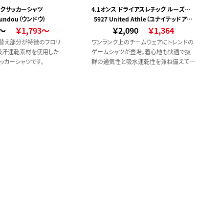
クサッカーシャツ
4.1オンス ドライアスレチック ルーズフィ
wundou（ウンドウ）
5927 United Athle（ユナイテッドアス
ット ラインリブ Tシャツ
0～
￥1,793～
￥2,090
レ）
￥1,364
替え部分が特徴のフロリ
ワンランク上のチームウェアにトレンドの
吸汗速乾素材を使用した
ゲームシャツが登場。着心地も快適で抜
ッカーシャツです。
群の通気性と吸水速乾性を兼ね備えてい
ます。