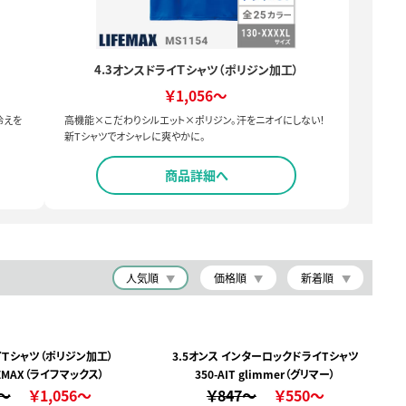
4.3オンスドライＴシャツ（ポリジン加工）
￥1,056～
冷えを
高機能×こだわりシルエット×ポリジン。汗をニオイにしない！
新Tシャツでオシャレに爽やかに。
商品詳細へ
人気順
価格順
新着順
イＴシャツ（ポリジン加工）
3.5オンス インターロックドライTシャツ
IFEMAX（ライフマックス）
350-AIT glimmer（グリマー）
0～
￥1,056～
￥847～
￥550～