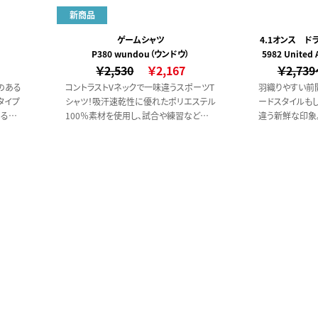
新商品
ゲームシャツ
4.1オンス 
P380 wundou（ウンドウ）
5982 Unite
ボ
￥2,530
￥2,167
￥2,73
のある
コントラストVネックで一味違うスポーツT
羽織りやすい前
タイプ
シャツ！吸汗速乾性に優れたポリエステル
ードスタイルもし
あるポ
100％素材を使用し、試合や練習などの
違う新鮮な印象
ても快
スポーツシーンはもちろん、遠征時の移
レイな発色、肌
で、透
動着やウォームアップ前後の着用にも活
した着心地も魅
躍。