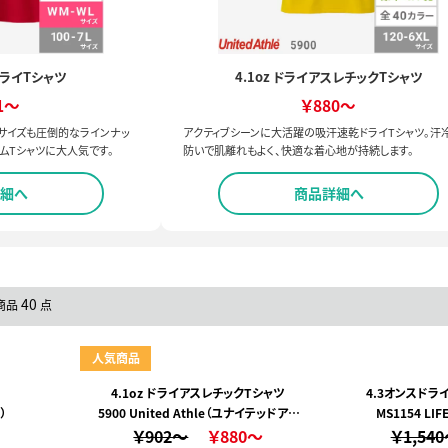
ドライTシャツ
4.1oz ドライアスレチックTシャツ
1～
￥880～
サイズも圧倒的なラインナッ
アクティブシーンに大活躍の吸汗速乾ドライTシャツ。汗
ムTシャツに大人気です。
防いで肌離れもよく、快適な着心地が持続します。
細へ
商品詳細へ
40
象商品
点
人気商品
4.1oz ドライアスレチックTシャツ
4.3オンスドラ
）
5900 United Athle（ユナイテッドアス
MS1154 L
￥902～
レ）
￥880～
￥1,54