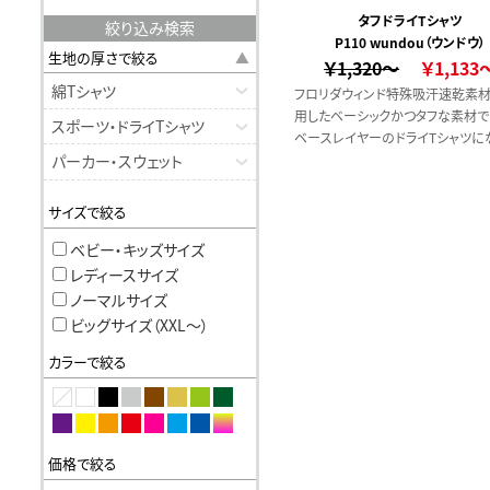
タフドライTシャツ
絞り込み検索
P110 wundou（ウンドウ）
生地の厚さで絞る
￥1,320～
￥1,133
綿Tシャツ
フロリダウィンド特殊吸汗速乾素
用したベーシックかつタフな素材で
スポーツ・ドライTシャツ
ベースレイヤーのドライTシャツに
す。
パーカー・スウェット
サイズで絞る
ベビー・キッズサイズ
レディースサイズ
ノーマルサイズ
ビッグサイズ（XXL〜）
カラーで絞る
価格で絞る