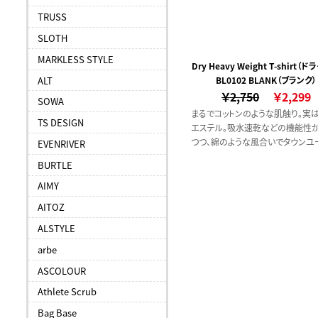
TRUSS
SLOTH
MARKLESS STYLE
Dry Heavy Weight T-shirt（
ALT
BL0102 BLANK（ブランク）
ーウェイト）
￥2,750
￥2,299
SOWA
まるでコットンのような肌触り。実
TS DESIGN
エステル。吸水速乾などの機能性
つつ、綿のような風合いでタウンユ
EVENRIVER
も違和感なく活躍します。
BURTLE
AIMY
AITOZ
ALSTYLE
arbe
ASCOLOUR
Athlete Scrub
Bag Base