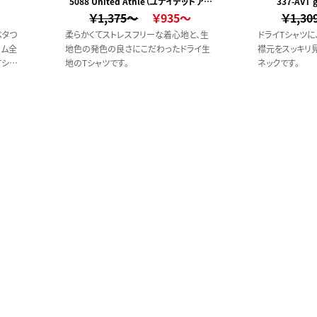
5088 United Athle（ユナイテッドアス
(ローブリード)
337-AVT
￥1,375～
レ）
￥935～
￥1,30
ベタつ
柔らかくてストレスフリーな着心地と、生
ドライTシャツに
ーム全
地色の発色の良さにこだわったドライ生
襟元をスッキリ見
Tシャ
地のTシャツです。
ネックです。