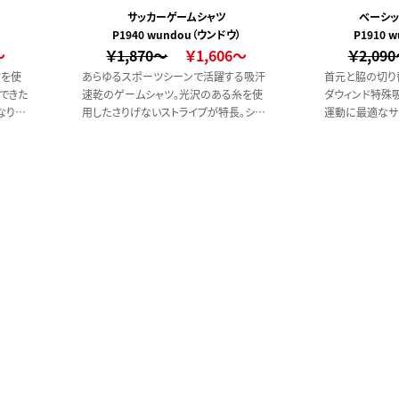
サッカーゲームシャツ
ベーシッ
P1940 wundou（ウンドウ）
P1910 
～
￥1,870～
￥1,606～
￥2,09
材を使
あらゆるスポーツシーンで活躍する吸汗
首元と脇の切り
できた
速乾のゲームシャツ。光沢のある糸を使
ダウィンド特殊
なりま
用したさりげないストライプが特長。シャ
運動に最適なサ
ツの脇部のメッシュは通気性を高め汗を
逃がします。