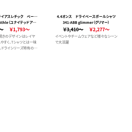
ドライアスレチック ベース
4.4オンス ドライベースボールシャツ
d Athle（ユナイテッドアス
ールシャツ
341-ABB glimmer（グリマー）
9～
レ）
￥1,793～
￥3,410～
￥2,277～
開きのデザインはレイヤ
イベントやチームウェアなど様々なシーン
やすく、Tシャツとは一味
で大活躍
。ドライシリーズ特有のキ
に貼りつかないサラサラと
力です。