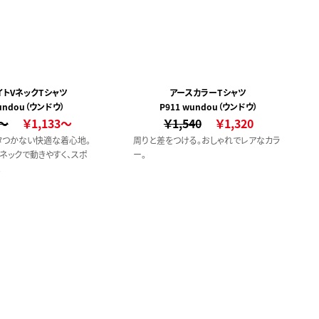
イトVネックTシャツ
アースカラーTシャツ
wundou（ウンドウ）
P911 wundou（ウンドウ）
0～
￥1,133～
￥1,540
￥1,320
タつかない快適な着心地。
周りと差をつける。おしゃれでレアなカラ
ネックで動きやすく、スポ
ー。
。