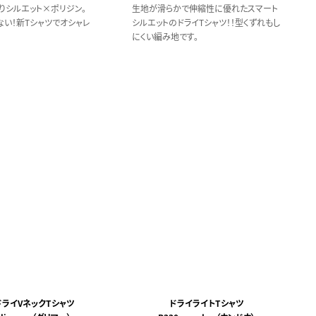
りシルエット×ポリジン。
生地が滑らかで伸縮性に優れたスマート
ない！新Tシャツでオシャレ
シルエットのドライTシャツ！！型くずれもし
にくい編み地です。
 ドライVネックTシャツ
ドライライトTシャツ