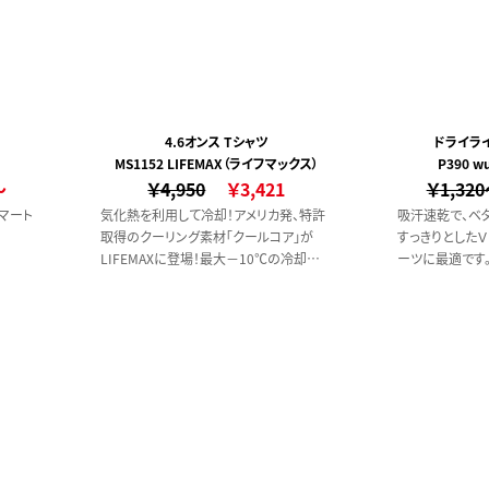
4.6オンス Tシャツ
ドライラ
MS1152 LIFEMAX（ライフマックス）
P390 
～
￥4,950
￥3,421
￥1,32
マート
気化熱を利用して冷却！アメリカ発、特許
吸汗速乾で、ベ
取得のクーリング素材「クールコア」が
すっきりとしたＶ
LIFEMAXに登場！最大－10℃の冷却効
ーツに最適です
果