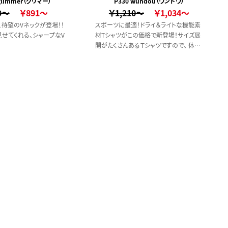
 glimmer（グリマー）
P330 wundou（ウンドウ）
9～
￥891～
￥1,210～
￥1,034～
、待望のVネックが登場！！
スポーツに最適！ドライ＆ライトな機能素
せてくれる、シャープなV
材Tシャツがこの価格で新登場！サイズ展
開がたくさんあるＴシャツですので、 体の
大きな人にもオススメです。