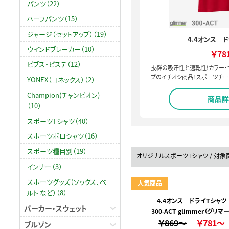
パンツ（22）
ハーフパンツ（15）
ジャージ（セットアップ）（19）
4.4オンス 
ウインドブレーカー（10）
￥78
ビブス・ピステ（12）
抜群の吸汗性と速乾性!カラー・
プのイチオシ商品! スポーツチー
YONEX（ヨネックス）（2）
Champion(チャンピオン)
商品詳
（10）
スポーツTシャツ（40）
スポーツポロシャツ（16）
スポーツ種目別（19）
オリジナルスポーツTシャツ / 対
インナー（3）
スポーツグッズ（ソックス、ベ
人気商品
ルト など）（8）
4.4オンス ドライTシャツ
パーカー・スウェット
300-ACT glimmer（グリマー
￥869～
￥781～
ブルゾン