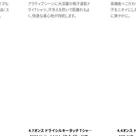
イズも
アクティブシーンに大活躍の吸汗速乾ド
高機能×こだわ
! ス
ライTシャツ。汗冷えを防いで肌離れもよ
汗をニオイにし
。
く、快適な着心地が持続します。
に爽やかに。
4.7オンス ドライシルキータッチ Tシャツ
4.4オンス