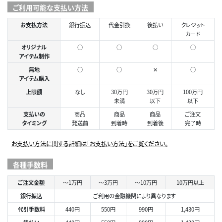
ご利用可能な支払い方法
お支払方法
銀行振込
代金引換
後払い
クレジット
カード
オリジナル
○
○
○
◯
アイテム制作
無地
○
○
✕
○
アイテム購入
上限額
なし
30万円
30万円
100万円
未満
以下
以下
支払いの
商品
商品
商品
ご注文
タイミング
発送前
到着時
到着後
完了時
お支払い方法に関する詳細は「お支払い方法」をご覧ください。
各種手数料
ご注文金額
～1万円
～3万円
～10万円
10万円以上
銀行振込
ご利用の金融機関により異なります
代引手数料
440円
550円
990円
1,430円