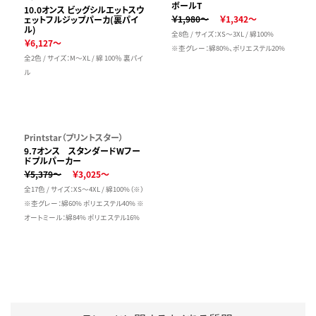
ボールT
10.0オンス ビッグシルエットスウ
￥1,980～
￥1,342～
ェットフルジップパーカ(裏パイ
ル)
全8色 / サイズ：XS～3XL / 綿100%
￥6,127～
※杢グレー：綿80%、ポリエステル20%
全2色 / サイズ：M～XL / 綿 100％ 裏パイ
ル
Printstar（プリントスター）
9.7オンス スタンダードWフー
ドプルパーカー
￥5,379～
￥3,025～
全17色 / サイズ：XS～4XL / 綿100%（※）
※杢グレー：綿60% ポリエステル40% ※
オートミール：綿84% ポリエステル16%