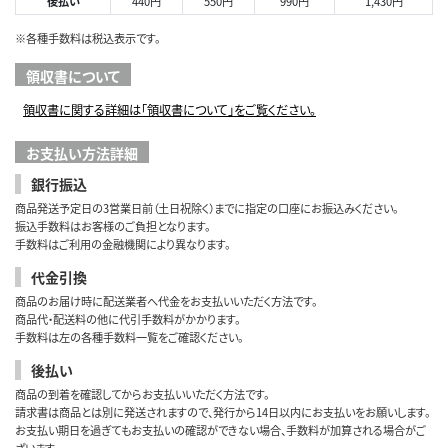
後払い
440円
550円
990円
1,430円
※各種手数料は税込表示です。
領収書について
領収書に関する詳細は「領収書について」をご覧ください。
お支払い方法詳細
銀行振込
商品発送予定日の3営業日前（土日祝除く）までに指定の口座にお振込みください。
振込手数料はお客様のご負担となります。
手数料はご利用の金融機関により異なります。
代金引換
商品のお届け時に配送業者へ代金をお支払いいただく方法です。
商品代・配送料の他に代引手数料がかかります。
手数料は左の各種手数料一覧をご確認ください。
後払い
商品の到着を確認してからお支払いいただく方法です。
請求書は商品とは別に発送されますので、発行から14日以内にお支払いをお願いします。
お支払い期日を過ぎてもお支払いの確認ができない場合、手数料が加算される場合がご