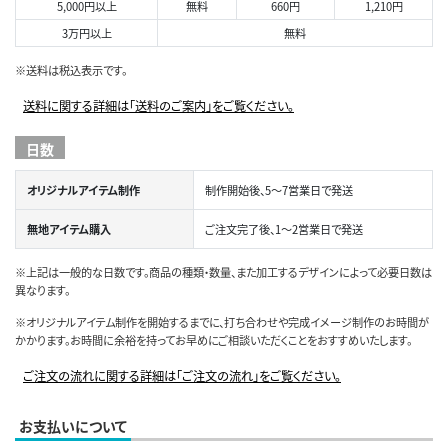
5,000円以上
無料
660円
1,210円
3万円以上
無料
※送料は税込表示です。
送料に関する詳細は「送料のご案内」をご覧ください。
日数
オリジナルアイテム制作
制作開始後、5～7営業日で発送
無地アイテム購入
ご注文完了後、1～2営業日で発送
※上記は一般的な日数です。商品の種類・数量、また加工するデザインによって必要日数は
異なります。
※オリジナルアイテム制作を開始するまでに、打ち合わせや完成イメージ制作のお時間が
かかります。お時間に余裕を持ってお早めにご相談いただくことをおすすめいたします。
ご注文の流れに関する詳細は「ご注文の流れ」をご覧ください。
お支払いについて