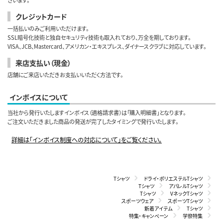
ざいます。
クレジットカード
一括払いのみご利用いただけます。
SSL暗号化技術と独自セキュリティ技術も取入れており、万全を期しております。
VISA、JCB、Mastercard、アメリカン・エキスプレス、ダイナースクラブに対応しています。
来店支払い（現金）
店舗にご来店いただきお支払いいただく方法です。
インボイスについて
当社から発行いたしますインボイス（適格請求書）は「購入明細書」となります。
ご注文いただきました商品の発送が完了したタイミングで発行いたします。
詳細は「インボイス制度への対応について」をご覧ください。
Tシャツ
ドライ・ポリエステルTシャツ
Tシャツ
アパレルTシャツ
Tシャツ
VネックTシャツ
スポーツウェア
スポーツTシャツ
新着アイテム
Tシャツ
特集・キャンペーン
学祭特集