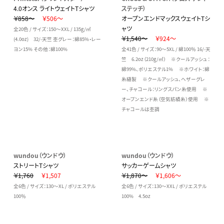
4.0オンス ライトウェイトTシャツ
ステッチ）
￥858～
￥506～
オープンエンドマックスウェイトTシ
ャツ
全20色 / サイズ：150～XXL / 135g/㎡
￥1,540～
￥924～
(4.0oz) 32/-天竺 杢グレー：綿85%・レー
ヨン15% その他：綿100%
全41色 / サイズ：90～5XL / 綿100％ 16/-天
竺 6.2oz（210g/㎡） ※クールアッシュ：
綿99%、ポリエステル1% ※ホワイト：綿
糸縫製 ※クールアッシュ、ヘザーグレ
ー、チャコール：リングスパン糸使用 ※
オープンエンド糸（空気紡績糸）使用 ※
チャコールは杢調
wundou（ウンドウ）
wundou（ウンドウ）
ストリートTシャツ
サッカーゲームシャツ
￥1,760
￥1,507
￥1,870～
￥1,606～
全6色 / サイズ：130～XL / ポリエステル
全6色 / サイズ：130～XXL / ポリエステル
100％
100% 4.5oz