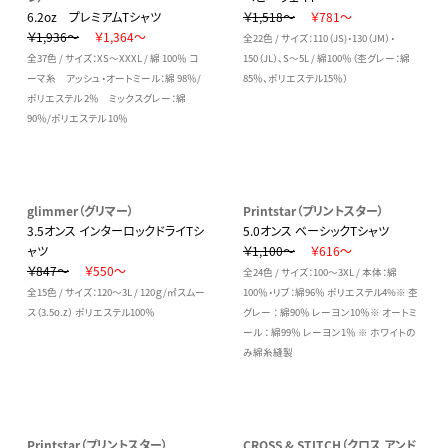
6.2oz プレミアムTシャツ
￥1,518～
￥781～
￥1,936～
￥1,364～
全22色 / サイズ：110（JS)・130（JM）・
全37色 / サイズ：XS～XXXL / 綿 100％ コ
150（JL）、S～5L / 綿100％（杢グレー：綿
ーマ糸 アッシュ・オートミール：綿 98％/
85％、ポリエステル15％）
ポリエステル 2％ ミックスグレー：綿
90％/ポリエステル 10％
glimmer（グリマー）
Printstar（プリントスター）
3.5オンス インターロックドライTシ
5.0オンス ベーシックTシャツ
ャツ
￥1,100～
￥616～
￥847～
￥550～
全24色 / サイズ：100～3XL / 本体：綿
全15色 / サイズ：120～3L / 120ｇ/㎡スムー
100％・リブ：綿96％ ポリエステル4%※ 杢
ス（3.5o.z） ポリエステル100％
グレー ： 綿90％ レーヨン10％※ オートミ
ール ： 綿99％ レーヨン1％ ※ ホワイトの
み綿糸縫製
Printstar（プリントスター）
CROSS & STITCH（クロス アンド