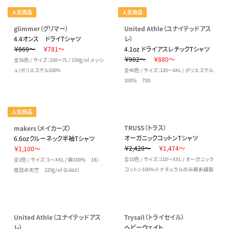
人気商品
人気商品
glimmer（グリマー）
United Athle（ユナイテッドアス
4.4オンス ドライTシャツ
レ）
￥869～
￥781～
4.1oz ドライアスレチックTシャツ
￥902～
￥880～
全56色 / サイズ：100～7L / 150g/㎡ メッシ
ュ/ポリエステル100%
全40色 / サイズ：120～6XL / ポリエステル
100％ 75D
人気商品
TRUSS（トラス）
makers（メイカーズ）
オーガニックコットンTシャツ
6.6ozクルーネック半袖Tシャツ
￥2,420～
￥1,474～
￥1,100～
全10色 / サイズ：110～XXL / オーガニック
全2色 / サイズ：S～XXL / 綿100％ 18/-
コットン100%※ナチュラルのみ綿糸縫製
度詰め天竺 225g/㎡（6.6oz）
United Athle（ユナイテッドアス
Trysail（トライセイル）
レ）
ヘビーウェイト