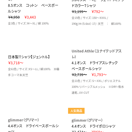
8.5オンス コットン ベースボー
ドカラーTシャツ
ルシャツ
￥1,199～
￥792～
￥4,950
￥3,443
全15色 / サイズ：150～XXXL /
全3色 / サイズ：M～XL / 綿 100％
190g/m（5.6oz） 17/- 天竺 ： 綿100％
United Athle（ユナイテッドアス
日本製Ｔシャツ【ジェントル】
レ）
￥3,718～
4.1オンス ドライアスレチック
ベースボールシャツ
全61色 / サイズ：XS～LL / 綿100％ 30番
￥2,739～
￥1,793～
手コーマ糸天竺
全21色 / サイズ：S～XXL / ポリエステル
100% リバーシブルメッシュ ※DRY・吸水
速乾、UV-CUT
人気商品
glimmer（グリマー）
glimmer（グリマー）
4.4オンス ドライベースボールシ
4.4オンス ドライポロシャツ
ャツ
￥1,474～
￥968～