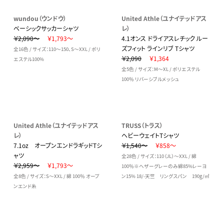
wundou（ウンドウ）
United Athle（ユナイテッドアス
ベーシックサッカーシャツ
レ）
￥2,090～
￥1,793～
4.1オンス ドライアスレチック ルー
ズフィット ラインリブ Tシャツ
全16色 / サイズ：110～150、S～XXL / ポリ
￥2,090
￥1,364
エステル100%
全5色 / サイズ：M～XL / ポリエステル
100％ リバーシブルメッシュ
United Athle（ユナイテッドアス
TRUSS（トラス）
レ）
ヘビーウェイトTシャツ
7.1oz オープンエンドラギッドTシ
￥1,540～
￥858～
ャツ
全28色 / サイズ：110（JL）～XXL / 綿
￥2,959～
￥1,793～
100％※ヘザーグレーのみ綿85%レーヨ
全8色 / サイズ：S～XXL / 綿 100％ オープ
ン15% 18/-天竺 リングスパン 190g/㎡
ンエンド糸