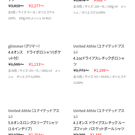
￥3,410～
￥2,277～
全39色 / サイズ：120～5L / 150g/㎡ メッ
全6色 / サイズ：S～3L / ポリエステル
シュ／ポリエステル100%
100％ 150g/m2 メッシュ（4.4oz）
glimmer（グリマー）
United Athle（ユナイテッドアス
4.4オンス ドライポロシャツ(ポケ
レ）
ット付）
4.1ozドライアスレチックポロシャ
￥1,595～
￥1,133～
ツ
￥1,771～
￥1,199～
全36色 / サイズ：SS～7L / 150G/㎡ メッ
シュ ポリエステル100%
全13色 / サイズ：XS～XXXXL / ポリエステ
ル100%
United Athle（ユナイテッドアス
United Athle（ユナイテッドアス
レ）
レ）
5.6オンスロングスリーブTシャツ
4.1オンス ドライアスレチック ルー
(1.6インチリブ)
ズフィット バスケットボールシャツ
￥2,178～
￥1,254～
￥2,200
￥1,485