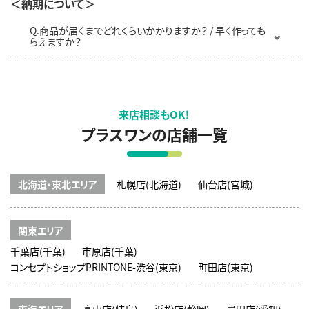
＜納期について＞
Q.商品が届くまでどれくらいかかりますか？ / 早く作っても
らえますか？
来店相談もOK！
プラスワンの店舗一覧
北海道・東北エリア
札幌店(北海道)
仙台店(宮城)
関東エリア
千葉店(千葉)
市原店(千葉)
コンセプトショップPRINTONE-渋谷(東京)
町田店(東京)
東海エリア
高山店(岐阜)
浜松店(静岡)
豊田店(愛知)