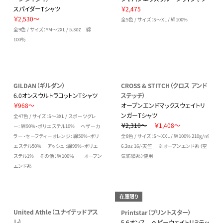
スパイダーTシャツ
￥2,475
￥2,530～
全5色 / サイズ：S～XL / 綿100%
全9色 / サイズ：YM～2XL / 5.3oz 綿
100％
GILDAN（ギルダン）
CROSS & STITCH（クロス アンド
6.0オンスウルトラコットンTシャツ
ステッチ）
￥968～
オープンエンドマックスウェイトリ
ンガーTシャツ
全47色 / サイズ：S～3XL / スポーツグレ
￥2,310～
￥1,408～
ー: 綿90%・ポリエステル10% ヘザーカ
ラー・セーフティーオレンジ: 綿50%・ポリ
全8色 / サイズ：S～XXL / 綿100% 210g/㎡
エステル50% アッシュ :綿99%・ポリエ
6.2oz 16/-天竺 ※オープンエンド糸（空
ステル1% その他：綿100％ オープン
気紡績糸）使用
エンド糸
在庫限り
United Athle（ユナイテッドアス
Printstar（プリントスター）
レ）
5.6オンス ヘビーウェイトリミテッ