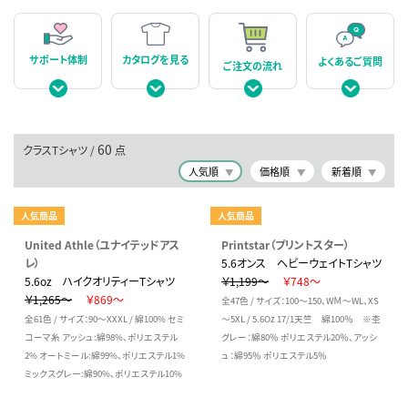
カタログを見る
サポート体制
よくあるご質問
ご注文の流れ
60
クラスTシャツ /
点
人気順
価格順
新着順
人気商品
人気商品
United Athle（ユナイテッドアス
Printstar（プリントスター）
レ）
5.6オンス ヘビーウェイトTシャツ
5.6oz ハイクオリティーTシャツ
￥1,199～
￥748～
￥1,265～
￥869～
全47色 / サイズ：100～150、WＭ～WL、XS
全61色 / サイズ：90～XXXL / 綿100% セミ
～5XL / 5.6Oz 17/1天竺 綿100％ ※杢
コーマ糸 アッシュ:綿98%、ポリエステル
グレー：綿80％ ポリエステル20％、アッシ
2% オートミール:綿99%、ポリエステル1%
ュ：綿95％ ポリエステル5％
ミックスグレー:綿90%、ポリエステル10%