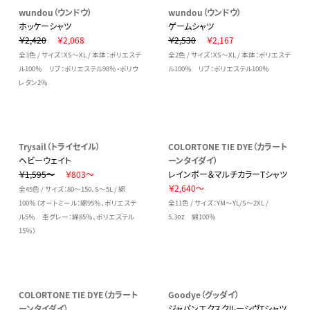
wundou（ウンドウ）
wundou（ウンドウ）
ホッケーシャツ
ゲームシャツ
￥2,420
￥2,068
￥2,530
￥2,167
全3色 / サイズ：XS～XL / 本体：ポリエステ
全2色 / サイズ：XS～XL / 本体：ポリエステ
ル100％ リブ：ポリエステル98％・ポリウ
ル100％ リブ：ポリエステル100％
レタン2％
Trysail（トライセイル）
COLORTONE TIE DYE（カラート
ヘビーウェイト
ーンタイダイ）
￥1,595～
￥803～
レインボー＆マルチカラーTシャツ
￥2,640～
全45色 / サイズ：80～150、S～5L / 綿
100％（オートミール：綿95％、ポリエステ
全11色 / サイズ：YM～YL/S～2XL /
ル5％ 杢グレー：綿85％、ポリエステル
5.3oz 綿100％
15％）
COLORTONE TIE DYE（カラート
Goodye（グッダイ）
ーンタイダイ）
ジャパンエクスクルーシヴTシャツ