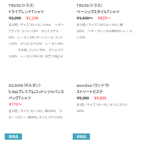
TRUSS（トラス）
TRUSS（トラス）
トライブレンドTシャツ
ベーシックスタイルTシャツ
￥2,090
￥1,199
￥1,430～
￥825～
全15色 / サイズ：XS～XL / 4.4oz ヘザー
全23色 / サイズ：150（JL)～XXL / 綿
ブラック：コットン13% ポリエステル
100％ ヘザーグレーのみ綿85％・レーヨ
63% レーヨン24% オートミール：コット
ン15％
ン62% ポリエステル2% レーヨン36%
その他：コットン38% ポリエステ
ル38% レーヨン24% 20/- 天竺 150g/㎡
GILDAN（ギルダン）
wundou（ウンドウ）
5.3ozプレミアムコットンジャパンス
ストリートピステ
ペックTシャツ
￥5,390
￥4,609
￥770～
全2色 / サイズ：XS～XL / ポリエステル
全25色 / サイズ：XS～2XL / 綿100％ ス
100％
ポーツグレー：綿90％。ポリエステル10％
新商品
新商品