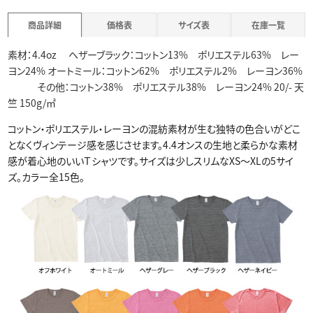
商品詳細
価格表
サイズ表
在庫一覧
素材：4.4oz ヘザーブラック：コットン13% ポリエステル63% レー
ヨン24% オートミール：コットン62% ポリエステル2% レーヨン36%
その他：コットン38% ポリエステル38% レーヨン24% 20/- 天
竺 150g/㎡
コットン・ポリエステル・レーヨンの混紡素材が生む独特の色合いがどこ
となくヴィンテージ感を感じさせます。4.4オンスの生地と柔らかな素材
感が着心地のいいＴシャツです。サイズは少しスリムなXS～XLの5サイ
ズ。カラー全15色。