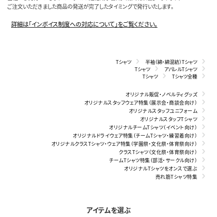
ご注文いただきました商品の発送が完了したタイミングで発行いたします。
詳細は「インボイス制度への対応について」をご覧ください。
Tシャツ
半袖（綿・綿混紡）Tシャツ
Tシャツ
アパレルTシャツ
Tシャツ
Tシャツ全種
オリジナル販促・ノベルティグッズ
オリジナルスタッフウェア特集（展示会・商談会向け）
オリジナルスタッフユニフォーム
オリジナルスタッフTシャツ
オリジナルチームTシャツ（イベント向け）
オリジナルドライウェア特集（チームTシャツ・練習着向け）
オリジナルクラスTシャツ・ウェア特集（学園祭・文化祭・体育祭向け）
クラスTシャツ（文化祭・体育祭向け）
チームTシャツ特集（部活・サークル向け）
オリジナルTシャツをオンスで選ぶ
売れ筋Tシャツ特集
アイテムを選ぶ