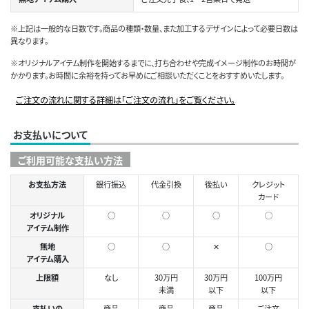
※上記は一般的な日数です。商品の種類・数量、また加工するデザインによって必要日数は
異なります。
※オリジナルアイテム制作を開始するまでに、打ち合わせや完成イメージ制作のお時間が
かかります。お時間に余裕を持ってお早めにご相談いただくことをおすすめいたします。
ご注文の流れに関する詳細は「ご注文の流れ」をご覧ください。
お支払いについて
ご利用可能な支払い方法
お支払方法
銀行振込
代金引換
後払い
クレジット
カード
オリジナル
○
○
○
◯
アイテム制作
無地
○
○
✕
○
アイテム購入
上限額
なし
30万円
30万円
100万円
未満
以下
以下
支払いの
商品
商品
商品
ご注文