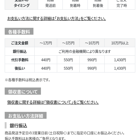
タイミング
発送前
到着時
到着後
完了時
お支払い方法に関する詳細は「お支払い方法」をご覧ください。
各種手数料
ご注文金額
～1万円
～3万円
～10万円
10万円以上
銀行振込
ご利用の金融機関により異なります
代引手数料
440円
550円
990円
1,430円
後払い
440円
550円
990円
1,430円
※各種手数料は税込表示です。
領収書について
領収書に関する詳細は「領収書について」をご覧ください。
お支払い方法詳細
銀行振込
商品発送予定日の3営業日前（土日祝除く）までに指定の口座にお振込みください。
振込手数料はお客様のご負担となります。