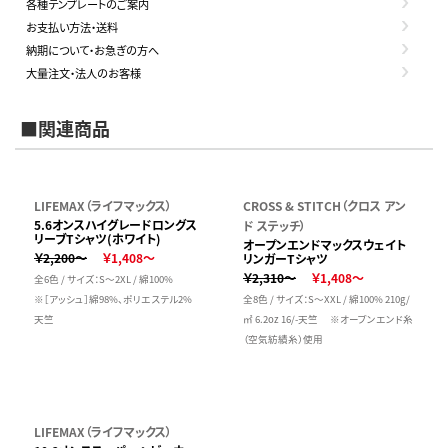
各種テンプレートのご案内
お支払い方法・送料
納期について・お急ぎの方へ
大量注文・法人のお客様
■関連商品
LIFEMAX（ライフマックス）
CROSS & STITCH（クロス アン
5.6オンスハイグレードロングス
ド ステッチ）
リーブTシャツ(ホワイト)
オープンエンドマックスウェイト
￥2,200～
￥1,408～
リンガーTシャツ
￥2,310～
￥1,408～
全6色 / サイズ：S～2XL / 綿100%
※［アッシュ］綿98%、ポリエステル2%
全8色 / サイズ：S～XXL / 綿100% 210g/
天竺
㎡ 6.2oz 16/-天竺 ※オープンエンド糸
（空気紡績糸）使用
LIFEMAX（ライフマックス）