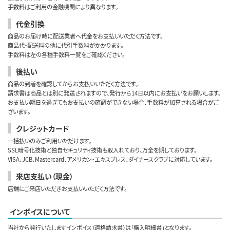
手数料はご利用の金融機関により異なります。
代金引換
商品のお届け時に配送業者へ代金をお支払いいただく方法です。
商品代・配送料の他に代引手数料がかかります。
手数料は左の各種手数料一覧をご確認ください。
後払い
商品の到着を確認してからお支払いいただく方法です。
請求書は商品とは別に発送されますので、発行から14日以内にお支払いをお願いします。
お支払い期日を過ぎてもお支払いの確認ができない場合、手数料が加算される場合がご
ざいます。
クレジットカード
一括払いのみご利用いただけます。
SSL暗号化技術と独自セキュリティ技術も取入れており、万全を期しております。
VISA、JCB、Mastercard、アメリカン・エキスプレス、ダイナースクラブに対応しています。
来店支払い（現金）
店舗にご来店いただきお支払いいただく方法です。
インボイスについて
当社から発行いたしますインボイス（適格請求書）は「購入明細書」となります。