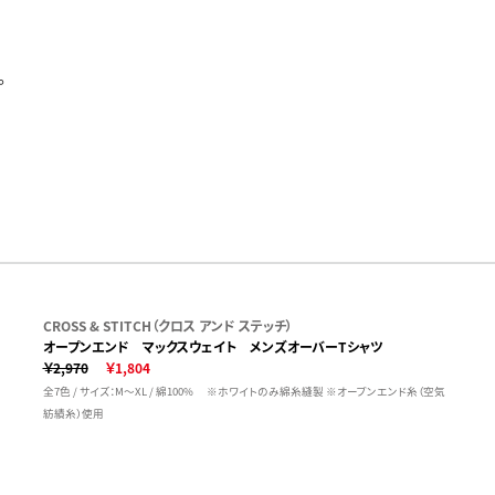
。
CROSS & STITCH（クロス アンド ステッチ）
オープンエンド マックスウェイト メンズオーバーTシャツ
￥2,970
￥1,804
全7色 / サイズ：M～XL / 綿100% ※ホワイトのみ綿糸縫製 ※オープンエンド糸（空気
紡績糸）使用