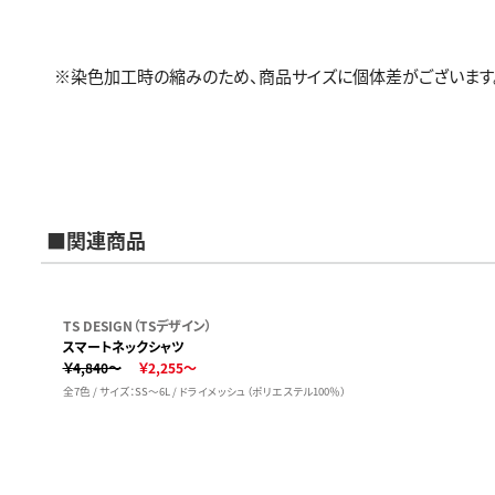
※染色加工時の縮みのため、商品サイズに個体差がございます
■関連商品
TS DESIGN（TSデザイン）
スマートネックシャツ
￥4,840～
￥2,255～
全7色 / サイズ：SS～6L / ドライメッシュ（ポリエステル100％）