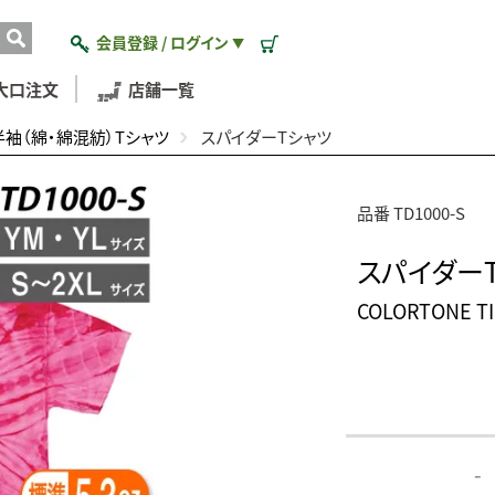
会員登録 / ログイン
▼
大口注文
店舗一覧
半袖（綿・綿混紡）Tシャツ
スパイダーTシャツ
品番 TD1000-S
スパイダー
COLORTONE 
-