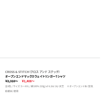
CROSS & STITCH（クロス アンド ステッチ）
オープンエンドマックスウェイトリンガーTシャツ
￥2,310～
￥1,408～
全8色 / サイズ：S～XXL / 綿100% 210g/㎡ 6.2oz 16/-天竺 ※オープンエンド糸（空気
紡績糸）使用