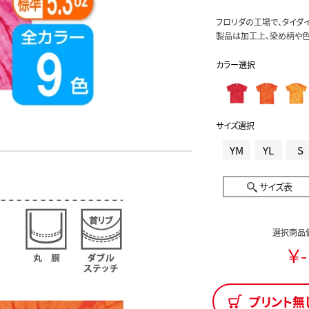
フロリダの工場で、タイダ
製品は加工上、染め柄や色
カラー選択
サイズ選択
YM
YL
S
サイズ表
選択商品
￥-
プリント無