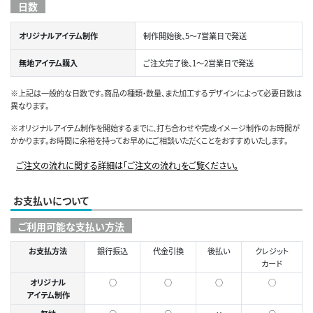
日数
オリジナルアイテム制作
制作開始後、5～7営業日で発送
無地アイテム購入
ご注文完了後、1～2営業日で発送
※上記は一般的な日数です。商品の種類・数量、また加工するデザインによって必要日数は
異なります。
※オリジナルアイテム制作を開始するまでに、打ち合わせや完成イメージ制作のお時間が
かかります。お時間に余裕を持ってお早めにご相談いただくことをおすすめいたします。
ご注文の流れに関する詳細は「ご注文の流れ」をご覧ください。
お支払いについて
ご利用可能な支払い方法
お支払方法
銀行振込
代金引換
後払い
クレジット
カード
オリジナル
○
○
○
◯
アイテム制作