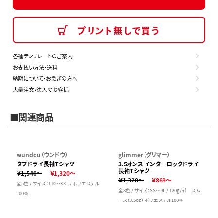
プリント無しで買う
各種テンプレートのご案内
お支払い方法・送料
納期について・お急ぎの方へ
大量注文・法人のお客様
■関連商品
wundou（ウンドウ）
glimmer（グリマー）
タフドライ長袖Tシャツ
3.5オンス インターロックドライ
長袖Tシャツ
￥1,540～
￥1,320～
￥1,320～
￥869～
全5色 / サイズ：110～XXL / ポリエステル
全8色 / サイズ：SS～3L / 120g/㎡ スム
100%
ース（3.5oz） ポリエステル100%