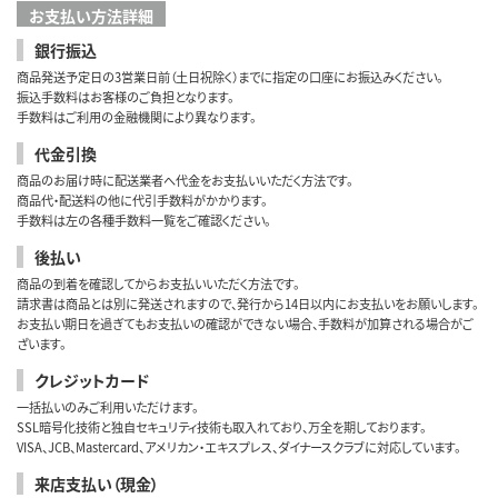
お支払い方法詳細
銀行振込
商品発送予定日の3営業日前（土日祝除く）までに指定の口座にお振込みください。
振込手数料はお客様のご負担となります。
手数料はご利用の金融機関により異なります。
代金引換
商品のお届け時に配送業者へ代金をお支払いいただく方法です。
商品代・配送料の他に代引手数料がかかります。
手数料は左の各種手数料一覧をご確認ください。
後払い
商品の到着を確認してからお支払いいただく方法です。
請求書は商品とは別に発送されますので、発行から14日以内にお支払いをお願いします。
お支払い期日を過ぎてもお支払いの確認ができない場合、手数料が加算される場合がご
ざいます。
クレジットカード
一括払いのみご利用いただけます。
SSL暗号化技術と独自セキュリティ技術も取入れており、万全を期しております。
VISA、JCB、Mastercard、アメリカン・エキスプレス、ダイナースクラブに対応しています。
来店支払い（現金）