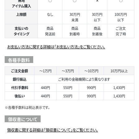
無地
○
○
✕
○
アイテム購入
上限額
なし
30万円
30万円
100万円
未満
以下
以下
支払いの
商品
商品
商品
ご注文
タイミング
発送前
到着時
到着後
完了時
お支払い方法に関する詳細は「お支払い方法」をご覧ください。
各種手数料
ご注文金額
～1万円
～3万円
～10万円
10万円以上
銀行振込
ご利用の金融機関により異なります
代引手数料
440円
550円
990円
1,430円
後払い
440円
550円
990円
1,430円
※各種手数料は税込表示です。
領収書について
領収書に関する詳細は「領収書について」をご覧ください。