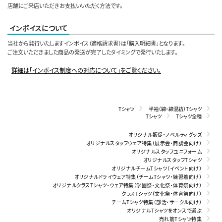
店舗にご来店いただきお支払いいただく方法です。
インボイスについて
当社から発行いたしますインボイス（適格請求書）は「購入明細書」となります。
ご注文いただきました商品の発送が完了したタイミングで発行いたします。
詳細は「インボイス制度への対応について」をご覧ください。
Tシャツ
半袖（綿・綿混紡）Tシャツ
Tシャツ
Tシャツ全種
オリジナル販促・ノベルティグッズ
オリジナルスタッフウェア特集（展示会・商談会向け）
オリジナルスタッフユニフォーム
オリジナルスタッフTシャツ
オリジナルチームTシャツ（イベント向け）
オリジナルドライウェア特集（チームTシャツ・練習着向け）
オリジナルクラスTシャツ・ウェア特集（学園祭・文化祭・体育祭向け）
クラスTシャツ（文化祭・体育祭向け）
チームTシャツ特集（部活・サークル向け）
オリジナルTシャツをオンスで選ぶ
売れ筋Tシャツ特集