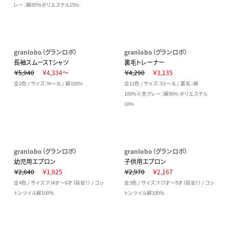
レー：綿85％ポリエステル15%
granlobo（グランロボ）
granlobo（グランロボ）
長袖スムースTシャツ
裏毛トレーナー
￥5,940
￥4,334～
￥4,290
￥3,135
全2色 / サイズ：M～3L / 綿100%
全11色 / サイズ：SS～3L / 裏毛：綿
100%※杢グレー：綿90% ポリエステル
10%
granlobo（グランロボ）
granlobo（グランロボ）
幼児用エプロン
子供用エプロン
￥2,640
￥1,925
￥2,970
￥2,167
全4色 / サイズ：F（4才～6才（目安）） / コッ
全3色 / サイズ：F（7才～9才（目安）） / コッ
トンツイル綿100％
トンツイル綿100％