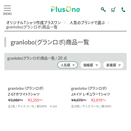
オリジナルTシャツ作成プラスワン
人気のブランドで選ぶ
granlobo(グランロボ)商品一覧
granlobo(グランロボ)商品一覧
20
granlobo(グランロボ)商品一覧 /
点
人気順
価格順
新着順
granlobo（グランロボ）
granlobo（グランロボ）
Z-GTホワイトTシャツ
Jメイド レギュラーTシャツ
￥3,080～
￥2,255～
￥4,070～
￥2,970～
全1色 / サイズ：S～5L / 綿100％ 4.1oz
全20色 / サイズ：S～5L / 綿100%