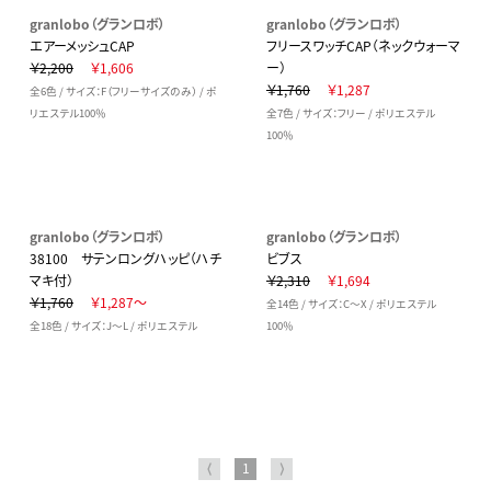
granlobo（グランロボ）
granlobo（グランロボ）
エアーメッシュCAP
フリースワッチCAP（ネックウォーマ
￥2,200
￥1,606
ー）
￥1,760
￥1,287
全6色 / サイズ：F（フリーサイズのみ） / ポ
リエステル100％
全7色 / サイズ：フリー / ポリエステル
100％
granlobo（グランロボ）
granlobo（グランロボ）
38100 サテンロングハッピ（ハチ
ビブス
マキ付）
￥2,310
￥1,694
￥1,760
￥1,287～
全14色 / サイズ：C～X / ポリエステル
全18色 / サイズ：J～L / ポリエステル
100％
⟨
1
⟩