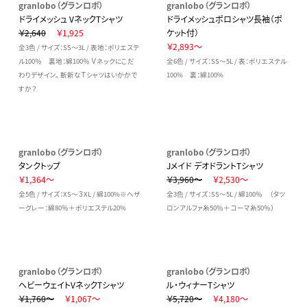
granlobo（グランロボ）
granlobo（グランロボ）
ドライメッシュ VネックTシャツ
ドライメッシュポロシャツ長袖（ポ
￥2,640
￥1,925
ケット付）
￥2,893～
全3色 / サイズ：SS～3L / 表地：ポリエステ
ル100％ 裏地：綿100％ Ｖネックにこだ
全6色 / サイズ：SS～5L / 表：ポリエステル
わりデザイン。 斬新なＴシャツはいかかで
100% 裏：綿100%
すか？
granlobo（グランロボ）
granlobo（グランロボ）
タンクトップ
Jメイド デオドラントTシャツ
￥1,364～
￥3,960～
￥2,530～
全5色 / サイズ：XS～３XL / 綿100%※ヘザ
全3色 / サイズ：SS～5L / 綿100％ （タツ
ーグレー：綿80％＋ポリエステル20%
ロンアルファ糸50％＋コーマ糸50％）
granlobo（グランロボ）
granlobo（グランロボ）
ヘビーウェイトVネックTシャツ
ル・ウィナーTシャツ
￥1,760～
￥1,067～
￥5,720～
￥4,180～