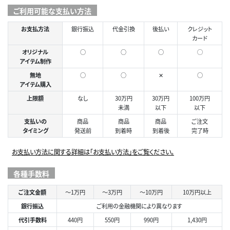
ご利用可能な支払い方法
お支払方法
銀行振込
代金引換
後払い
クレジット
カード
オリジナル
○
○
○
◯
アイテム制作
無地
○
○
✕
○
アイテム購入
上限額
なし
30万円
30万円
100万円
未満
以下
以下
支払いの
商品
商品
商品
ご注文
タイミング
発送前
到着時
到着後
完了時
お支払い方法に関する詳細は「お支払い方法」をご覧ください。
各種手数料
ご注文金額
～1万円
～3万円
～10万円
10万円以上
銀行振込
ご利用の金融機関により異なります
代引手数料
440円
550円
990円
1,430円