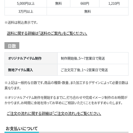
5,000円以上
無料
660円
1,210円
3万円以上
無料
※送料は税込表示です。
送料に関する詳細は「送料のご案内」をご覧ください。
日数
オリジナルアイテム制作
制作開始後、5～7営業日で発送
無地アイテム購入
ご注文完了後、1～2営業日で発送
※上記は一般的な日数です。商品の種類・数量、また加工するデザインによって必要日数は
異なります。
※オリジナルアイテム制作を開始するまでに、打ち合わせや完成イメージ制作のお時間が
かかります。お時間に余裕を持ってお早めにご相談いただくことをおすすめいたします。
ご注文の流れに関する詳細は「ご注文の流れ」をご覧ください。
お支払いについて