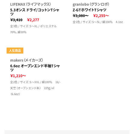
LIFEMAX（ライフマックス）
granlobo（グランロボ）
5.3オンス ドライ/コットンTシャ
Z-GTホワイトTシャツ
ツ
￥3,080～
￥2,255～
￥3,410
￥2,277
全1色 / サイズ：S～5L / 綿100％ 4.1oz
全3色 / サイズ：S～XL / ポリエステル
70％、綿30％
人気商品
makers（メイカーズ）
6.6oz オープンエンド半袖Tシャ
ツ
￥1,210～
全2色 / サイズ：S～XXL / 綿100％ 16/-
天竺（オープンエンド糸） 225g/㎡
（6.6oz）