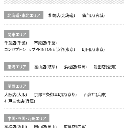
北海道・東北エリア
札幌店(北海道)
仙台店(宮城)
関東エリア
千葉店(千葉)
市原店(千葉)
コンセプトショップPRINTONE-渋谷(東京)
町田店(東京)
東海エリア
高山店(岐阜)
浜松店(静岡)
豊田店(愛知)
関西エリア
大阪店(大阪)
京都三条御幸町店(京都)
西宮店(兵庫)
神戸三宮店(兵庫)
中国・四国・九州エリア
高松店(香川)
岡山店(岡山)
広島店(広島)