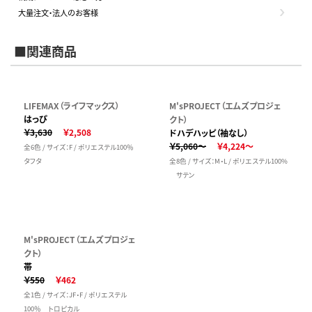
大量注文・法人のお客様
■関連商品
LIFEMAX（ライフマックス）
M'sPROJECT（エムズプロジェ
はっぴ
クト）
￥3,630
￥2,508
ドハデハッピ（袖なし）
￥5,060～
￥4,224～
全6色 / サイズ：F / ポリエステル100％
タフタ
全8色 / サイズ：M・L / ポリエステル100%
サテン
M'sPROJECT（エムズプロジェ
クト）
帯
￥550
￥462
全1色 / サイズ：JF・F / ポリエステル
100％ トロピカル