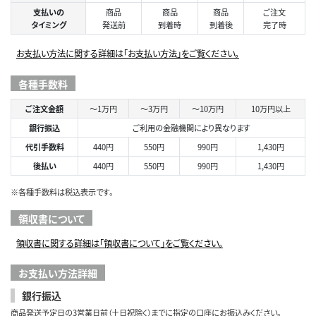
支払いの
商品
商品
商品
ご注文
タイミング
発送前
到着時
到着後
完了時
お支払い方法に関する詳細は「お支払い方法」をご覧ください。
各種手数料
ご注文金額
～1万円
～3万円
～10万円
10万円以上
銀行振込
ご利用の金融機関により異なります
代引手数料
440円
550円
990円
1,430円
後払い
440円
550円
990円
1,430円
※各種手数料は税込表示です。
領収書について
領収書に関する詳細は「領収書について」をご覧ください。
お支払い方法詳細
銀行振込
商品発送予定日の3営業日前（土日祝除く）までに指定の口座にお振込みください。