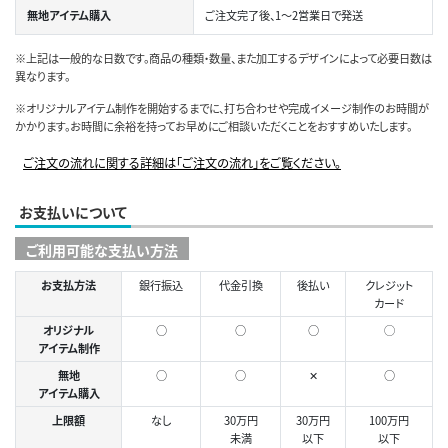
無地アイテム購入
ご注文完了後、1～2営業日で発送
※上記は一般的な日数です。商品の種類・数量、また加工するデザインによって必要日数は
異なります。
※オリジナルアイテム制作を開始するまでに、打ち合わせや完成イメージ制作のお時間が
かかります。お時間に余裕を持ってお早めにご相談いただくことをおすすめいたします。
ご注文の流れに関する詳細は「ご注文の流れ」をご覧ください。
お支払いについて
ご利用可能な支払い方法
お支払方法
銀行振込
代金引換
後払い
クレジット
カード
オリジナル
○
○
○
◯
アイテム制作
無地
○
○
✕
○
アイテム購入
上限額
なし
30万円
30万円
100万円
未満
以下
以下