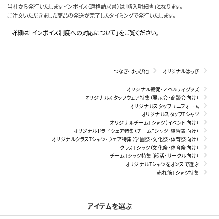
当社から発行いたしますインボイス（適格請求書）は「購入明細書」となります。
ご注文いただきました商品の発送が完了したタイミングで発行いたします。
詳細は「インボイス制度への対応について」をご覧ください。
つなぎ・はっぴ他
オリジナルはっぴ
オリジナル販促・ノベルティグッズ
オリジナルスタッフウェア特集（展示会・商談会向け）
オリジナルスタッフユニフォーム
オリジナルスタッフTシャツ
オリジナルチームTシャツ（イベント向け）
オリジナルドライウェア特集（チームTシャツ・練習着向け）
オリジナルクラスTシャツ・ウェア特集（学園祭・文化祭・体育祭向け）
クラスTシャツ（文化祭・体育祭向け）
チームTシャツ特集（部活・サークル向け）
オリジナルTシャツをオンスで選ぶ
売れ筋Tシャツ特集
アイテムを選ぶ