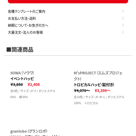
各種テンプレートのご案内
お支払い方法・送料
納期について・お急ぎの方へ
大量注文・法人のお客様
■関連商品
SOWA（ソウワ）
M'sPROJECT（エムズプロジェ
イベントハッピ
クト）
￥3,850
￥2,409
トロピカルハッピ（釦付き）
￥4,070～
￥3,399～
全6色 / サイズ：JF・F / ポリエステル
65% 綿35%
全16色 / サイズ：JF・M・L / ポリエステル
100％ トロピカル
granlobo（グランロボ）