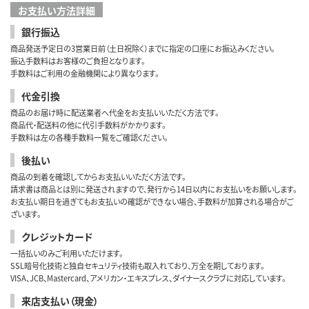
お支払い方法詳細
銀行振込
商品発送予定日の3営業日前（土日祝除く）までに指定の口座にお振込みください。
振込手数料はお客様のご負担となります。
手数料はご利用の金融機関により異なります。
代金引換
商品のお届け時に配送業者へ代金をお支払いいただく方法です。
商品代・配送料の他に代引手数料がかかります。
手数料は左の各種手数料一覧をご確認ください。
後払い
商品の到着を確認してからお支払いいただく方法です。
請求書は商品とは別に発送されますので、発行から14日以内にお支払いをお願いします。
お支払い期日を過ぎてもお支払いの確認ができない場合、手数料が加算される場合がご
ざいます。
クレジットカード
一括払いのみご利用いただけます。
SSL暗号化技術と独自セキュリティ技術も取入れており、万全を期しております。
VISA、JCB、Mastercard、アメリカン・エキスプレス、ダイナースクラブに対応しています。
来店支払い（現金）