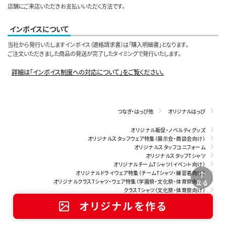
店舗にご来店いただきお支払いいただく方法です。
インボイスについて
当社から発行いたしますインボイス（適格請求書）は「購入明細書」となります。
ご注文いただきました商品の発送が完了したタイミングで発行いたします。
詳細は「インボイス制度への対応について」をご覧ください。
つなぎ・はっぴ他
オリジナルはっぴ
オリジナル販促・ノベルティグッズ
オリジナルスタッフウェア特集（展示会・商談会向け）
オリジナルスタッフユニフォーム
オリジナルスタッフTシャツ
オリジナルチームTシャツ（イベント向け）
オリジナルドライウェア特集（チームTシャツ・練習着向け）
オリジナルクラスTシャツ・ウェア特集（学園祭・文化祭・体育祭向け）
戻る
クラスTシャツ（文化祭・体育祭向け）
チームTシャツ特集（部活・サークル向け）
オリジナルを作る
オリジナルTシャツをオンスで選ぶ
売れ筋Tシャツ特集