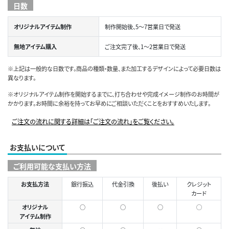
日数
オリジナルアイテム制作
制作開始後、5～7営業日で発送
無地アイテム購入
ご注文完了後、1～2営業日で発送
※上記は一般的な日数です。商品の種類・数量、また加工するデザインによって必要日数は
異なります。
※オリジナルアイテム制作を開始するまでに、打ち合わせや完成イメージ制作のお時間が
かかります。お時間に余裕を持ってお早めにご相談いただくことをおすすめいたします。
ご注文の流れに関する詳細は「ご注文の流れ」をご覧ください。
お支払いについて
ご利用可能な支払い方法
お支払方法
銀行振込
代金引換
後払い
クレジット
カード
オリジナル
○
○
○
◯
アイテム制作