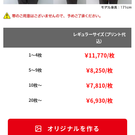
レギュラーサイズ（プリント代
込）
￥11,770/枚
1～4枚
￥8,250/枚
5～9枚
￥7,810/枚
10枚～
￥6,930/枚
20枚～
オリジナルを作る