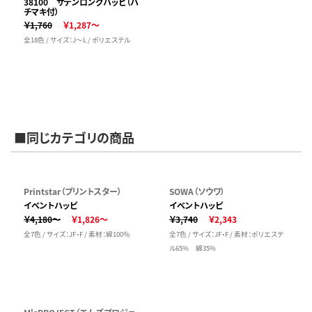
38100 サテンロングハッピ（ハ
チマキ付）
￥1,760
￥1,287～
全18色 / サイズ：J～L / ポリエステル
■同じカテゴリの商品
Printstar（プリントスター）
SOWA（ソウワ）
イベントハッピ
イベントハッピ
￥4,180～
￥1,826～
￥3,740
￥2,343
全7色 / サイズ：JF・F / 素材：綿100％
全7色 / サイズ：JF・F / 素材：ポリエステ
ル65% 綿35%