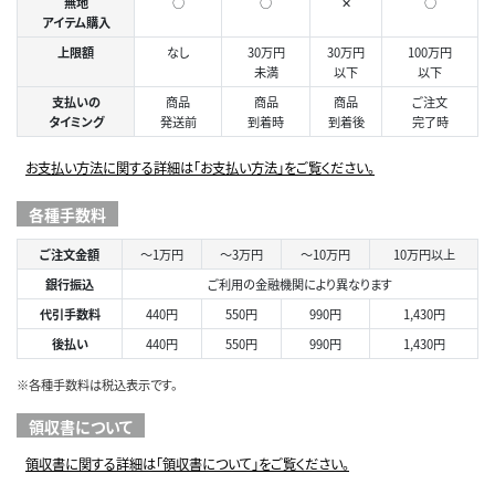
無地
○
○
✕
○
アイテム購入
上限額
なし
30万円
30万円
100万円
未満
以下
以下
支払いの
商品
商品
商品
ご注文
タイミング
発送前
到着時
到着後
完了時
お支払い方法に関する詳細は「お支払い方法」をご覧ください。
各種手数料
ご注文金額
～1万円
～3万円
～10万円
10万円以上
銀行振込
ご利用の金融機関により異なります
代引手数料
440円
550円
990円
1,430円
後払い
440円
550円
990円
1,430円
※各種手数料は税込表示です。
領収書について
領収書に関する詳細は「領収書について」をご覧ください。