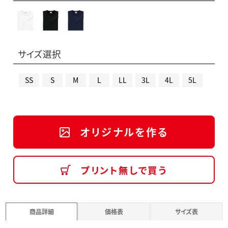
サイズ選択
SS
S
M
L
LL
3L
4L
5L
オリジナルを作る
プリント無しで買う
商品詳細
価格表
サイズ表