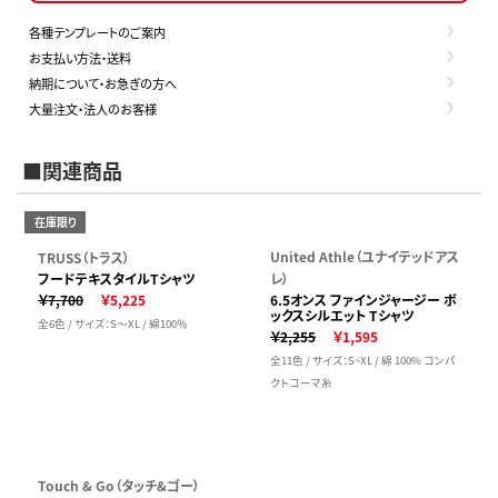
各種テンプレートのご案内
お支払い方法・送料
納期について・お急ぎの方へ
大量注文・法人のお客様
■関連商品
在庫限り
United Athle（ユナイテッドアス
TRUSS（トラス）
フードテキスタイルTシャツ
レ）
￥7,700
￥5,225
6.5オンス ファインジャージー ボ
ックスシルエット Tシャツ
全6色 / サイズ：S～XL / 綿100％
￥2,255
￥1,595
全11色 / サイズ：S~XL / 綿 100% コンパ
クトコーマ糸
Touch & Go（タッチ&ゴー）