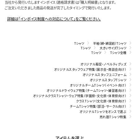
当社から発行いたしますインボイス（適格請求書）は「購入明細書」となります。
ご注文いただきました商品の発送が完了したタイミングで発行いたします。
詳細は「インボイス制度への対応について」をご覧ください。
Tシャツ
半袖（綿・綿混紡）Tシャツ
Tシャツ
大きいサイズTシャツ
Tシャツ
Tシャツ全種
オリジナル販促・ノベルティグッズ
オリジナルスタッフウェア特集（展示会・商談会向け）
オリジナルスタッフユニフォーム
オリジナルスタッフTシャツ
オリジナルチームTシャツ（イベント向け）
オリジナルドライウェア特集（チームTシャツ・練習着向け）
オリジナルクラスTシャツ・ウェア特集（学園祭・文化祭・体育祭向け）
クラスTシャツ（文化祭・体育祭向け）
チームTシャツ特集（部活・サークル向け）
オリジナルTシャツをオンスで選ぶ
売れ筋Tシャツ特集
アイテムを選ぶ