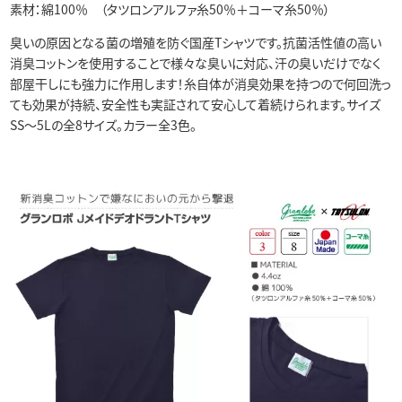
素材：綿100％ （タツロンアルファ糸50％＋コーマ糸50％）
臭いの原因となる菌の増殖を防ぐ国産Tシャツです。抗菌活性値の高い
消臭コットンを使用することで様々な臭いに対応、汗の臭いだけでなく
部屋干しにも強力に作用します！糸自体が消臭効果を持つので何回洗っ
ても効果が持続、安全性も実証されて安心して着続けられます。サイズ
SS～5Lの全8サイズ。カラー全3色。