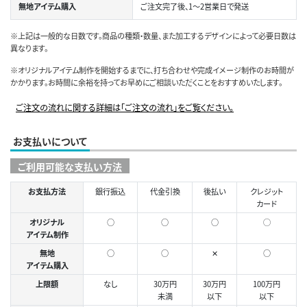
無地アイテム購入
ご注文完了後、1～2営業日で発送
※上記は一般的な日数です。商品の種類・数量、また加工するデザインによって必要日数は
異なります。
※オリジナルアイテム制作を開始するまでに、打ち合わせや完成イメージ制作のお時間が
かかります。お時間に余裕を持ってお早めにご相談いただくことをおすすめいたします。
ご注文の流れに関する詳細は「ご注文の流れ」をご覧ください。
お支払いについて
ご利用可能な支払い方法
お支払方法
銀行振込
代金引換
後払い
クレジット
カード
オリジナル
○
○
○
◯
アイテム制作
無地
○
○
✕
○
アイテム購入
上限額
なし
30万円
30万円
100万円
未満
以下
以下