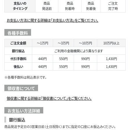
支払いの
商品
商品
商品
ご注文
タイミング
発送前
到着時
到着後
完了時
お支払い方法に関する詳細は「お支払い方法」をご覧ください。
各種手数料
ご注文金額
～1万円
～3万円
～10万円
10万円以上
銀行振込
ご利用の金融機関により異なります
代引手数料
440円
550円
990円
1,430円
後払い
440円
550円
990円
1,430円
※各種手数料は税込表示です。
領収書について
領収書に関する詳細は「領収書について」をご覧ください。
お支払い方法詳細
銀行振込
商品発送予定日の3営業日前（土日祝除く）までに指定の口座にお振込みください。