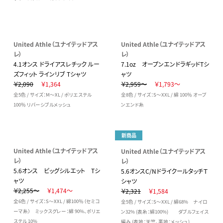
United Athle（ユナイテッドアス
United Athle（ユナイテッドアス
レ）
レ）
4.1オンス ドライアスレチック ルー
7.1oz オープンエンドラギッドTシ
ズフィット ラインリブ Tシャツ
ャツ
￥2,090
￥1,364
￥2,959～
￥1,793～
全5色 / サイズ：M～XL / ポリエステル
全8色 / サイズ：S～XXL / 綿 100％ オープ
100％ リバーシブルメッシュ
ンエンド糸
新商品
United Athle（ユナイテッドアス
United Athle（ユナイテッドアス
レ）
レ）
5.6オンス ビッグシルエット Tシ
5.6オンスC/NドライクールタッチＴ
ャツ
シャツ
￥2,255～
￥1,474～
￥2,321
￥1,584
全6色 / サイズ：S～XXL / 綿100％（セミコ
全5色 / サイズ：S～XXL / 綿68% ナイロ
ーマ糸） ミックスグレー：綿 90%、ポリエ
ン32% (表糸：綿100%) ダブルフェイス
ステル 10%
編み (表地：天竺、裏地：メッシュ)