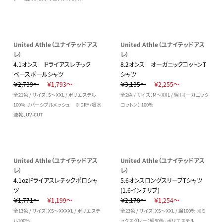
United Athle（ユナイテッドアス
United Athle（ユナイテッドアス
レ）
レ）
4.1オンス ドライアスレチック
8.2オンス オーガニックコットンT
ベースボールシャツ
シャツ
￥2,739～
￥1,793～
￥3,135～
￥2,255～
全21色 / サイズ：S～XXL / ポリエステル
全2色 / サイズ：M～XXL / 綿（オーガニック
100% リバーシブルメッシュ ※DRY・吸水
コットン） 100％
速乾、UV-CUT
United Athle（ユナイテッドアス
United Athle（ユナイテッドアス
レ）
レ）
4.1ozドライアスレチックポロシャ
5.6オンスロングスリーブTシャツ
ツ
(1.6インチリブ)
￥1,771～
￥1,199～
￥2,178～
￥1,254～
全13色 / サイズ：XS～XXXXL / ポリエステ
全23色 / サイズ：XS～XXL / 綿100％ ※ミ
ル100%
ックスグレー：綿90％、ポリエステル