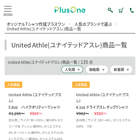
オリジナルTシャツ作成プラスワン
人気のブランドで選ぶ
United Athle(ユナイテッドアスレ)商品一覧
United Athle(ユナイテッドアスレ)商品一覧
135
United Athle(ユナイテッドアスレ)商品一覧 /
点
人気順
価格順
新着順
人気商品
人気商品
United Athle（ユナイテッドアス
United Athle（ユナイテッドアス
レ）
レ）
5.6oz ハイクオリティーTシャツ
4.1oz ドライアスレチックTシャツ
￥1,265～
￥869～
￥902～
￥880～
全61色 / サイズ：90～XXXL / 綿100% セミ
全40色 / サイズ：120～6XL / ポリエステル
コーマ糸 アッシュ:綿98%、ポリエステル
100％ 75D
2% オートミール:綿99%、ポリエステル1%
ミックスグレー:綿90%、ポリエステル10%