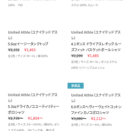
100% 75D
ステル 100％ スムース
United Athle（ユナイテッドアス
United Athle（ユナイテッドアス
レ）
レ）
5.6ozイージータンクトップ
4.1オンス ドライアスレチック ルー
￥2,332
￥1,463
ズフィット バスケットボールシャツ
￥2,200
￥1,485
全2色 / サイズ：M～XL / 綿100％
全5色 / サイズ：M～XL / ポリエステル
100％ リバーシブルメッシュ
新商品
United Athle（ユナイテッドアス
United Athle（ユナイテッドアス
レ）
レ）
5.3ozドライカノコユーティリティー
6.0オンスヘヴィーウェイトコットン
ポロシャツ
ファインカノコポロシャツ
￥2,739～
￥1,804～
￥3,080～
￥2,112～
全8色 / サイズ：XS～XXXXL / 綿60%、ポリ
全4色 / サイズ：S～XXL / 綿100%
エステル40％ 30sコーマ糸 鹿の子