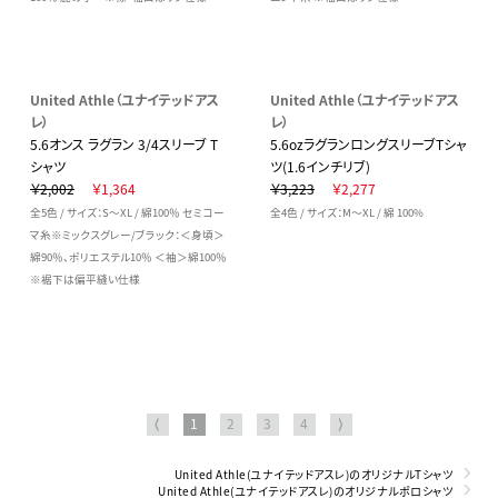
United Athle（ユナイテッドアス
United Athle（ユナイテッドアス
レ）
レ）
5.6オンス ラグラン 3/4スリーブ T
5.6ozラグランロングスリーブTシャ
シャツ
ツ(1.6インチリブ)
￥2,002
￥1,364
￥3,223
￥2,277
全5色 / サイズ：S～XL / 綿100％ セミコー
全4色 / サイズ：M～XL / 綿 100%
マ糸※ミックスグレー/ブラック：＜身頃＞
綿90％、ポリエステル10％ ＜袖＞綿100％
※裾下は偏平縫い仕様
⟨
1
2
3
4
⟩
United Athle(ユナイテッドアスレ)のオリジナルTシャツ
United Athle(ユナイテッドアスレ)のオリジナルポロシャツ