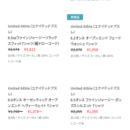
新商品
United Athle（ユナイテッドアス
United Athle（ユナイテッドアス
レ）
レ）
6.5ozファインジャージーリラック
6.2オンス オープンエンド フェード
スフィットTシャツ（裾ドローコード）
ウォッシュ Tシャツ
￥2,574
￥1,815
￥2,970
￥1,958
全6色 / サイズ：M～XL / 綿 100% コンパク
全10色 / サイズ：S～XXL / 綿 100％
トコーマ糸
United Athle（ユナイテッドアス
United Athle（ユナイテッドアス
レ）
レ）
6.0オンス オーセンティック オープ
6.5オンス ファインジャージー ボッ
ンエンド ヘヴィーウェイト Tシャツ
クスシルエット Tシャツ
￥1,760～
￥1,078～
￥2,255
￥1,595
全6色 / サイズ：S～XXL / 綿 100%
全11色 / サイズ：S~XL / 綿 100% コンパク
トコーマ糸