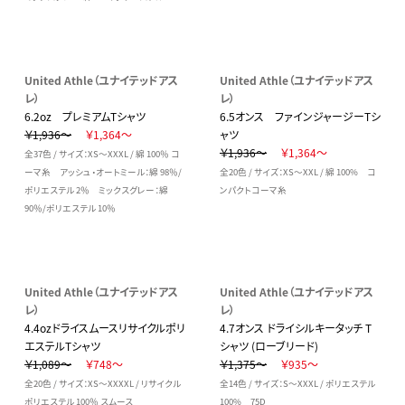
United Athle（ユナイテッドアス
United Athle（ユナイテッドアス
レ）
レ）
6.2oz プレミアムTシャツ
6.5オンス ファインジャージーTシ
￥1,936～
￥1,364～
ャツ
￥1,936～
￥1,364～
全37色 / サイズ：XS～XXXL / 綿 100％ コ
ーマ糸 アッシュ・オートミール：綿 98％/
全20色 / サイズ：XS～XXL / 綿 100% コ
ポリエステル 2％ ミックスグレー：綿
ンパクトコーマ糸
90％/ポリエステル 10％
United Athle（ユナイテッドアス
United Athle（ユナイテッドアス
レ）
レ）
4.4ozドライスムースリサイクルポリ
4.7オンス ドライシルキータッチ T
エステルTシャツ
シャツ (ローブリード)
￥1,089～
￥748～
￥1,375～
￥935～
全20色 / サイズ：XS～XXXXL / リサイクル
全14色 / サイズ：S～XXXL / ポリエステル
ポリエステル 100％ スムース
100% 75D