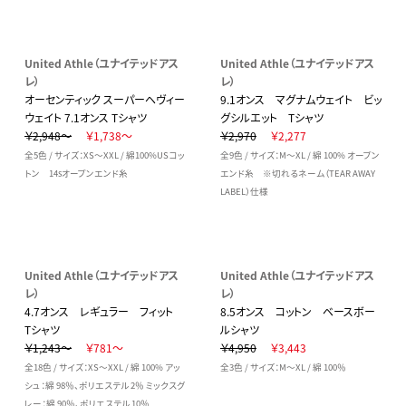
United Athle（ユナイテッドアス
United Athle（ユナイテッドアス
レ）
レ）
オーセンティック スーパーヘヴィー
9.1オンス マグナムウェイト ビッ
ウェイト 7.1オンス Tシャツ
グシルエット Tシャツ
￥2,948～
￥1,738～
￥2,970
￥2,277
全5色 / サイズ：XS～XXL / 綿100%USコッ
全9色 / サイズ：M～XL / 綿 100% オープン
トン 14sオープンエンド糸
エンド糸 ※切れるネーム（TEAR AWAY
LABEL）仕様
United Athle（ユナイテッドアス
United Athle（ユナイテッドアス
レ）
レ）
4.7オンス レギュラー フィット
8.5オンス コットン ベースボー
Tシャツ
ルシャツ
￥1,243～
￥781～
￥4,950
￥3,443
全18色 / サイズ：XS～XXL / 綿 100% アッ
全3色 / サイズ：M～XL / 綿 100％
シュ：綿 98％、ポリエステル 2％ ミックスグ
レー：綿 90％、ポリエステル 10％