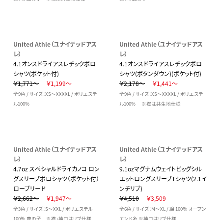
United Athle（ユナイテッドアス
United Athle（ユナイテッドアス
レ）
レ）
4.1オンスドライアスレチックポロ
4.1オンスドライアスレチックポロ
シャツ(ポケット付)
シャツ(ボタンダウン)(ポケット付)
￥1,771～
￥1,199～
￥2,178～
￥1,441～
全9色 / サイズ：XS～XXXXL / ポリエステ
全9色 / サイズ：XS～XXXXL / ポリエステ
ル100%
ル100% ※襟は共生地仕様
United Athle（ユナイテッドアス
United Athle（ユナイテッドアス
レ）
レ）
4.7oz スぺシャルドライカノコ ロン
9.1ozマグナムウェイトビッグシル
グスリーブポロシャツ（ポケット付）
エットロングスリーブTシャツ(2.1イ
ローブリード
ンチリブ)
￥2,662～
￥1,947～
￥4,510
￥3,509
全3色 / サイズ：S～XXL / ポリエステル
全6色 / サイズ：M～XL / 綿 100％ オープン
100％ 鹿の子 ※襟・袖口はリブ仕様
エンド糸 ※袖口はリブ仕様