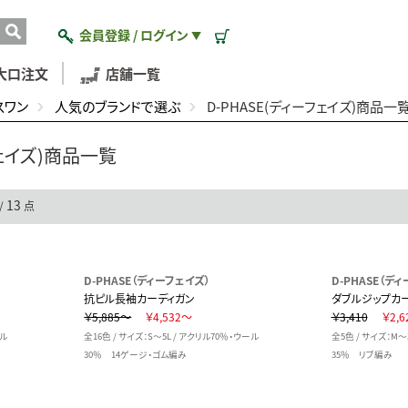
会員登録 / ログイン
▼
大口注文
店舗一覧
スワン
人気のブランドで選ぶ
D-PHASE(ディーフェイズ)商品一
フェイズ)商品一覧
13
/
点
D-PHASE（ディーフェイズ）
D-PHASE（デ
抗ピル長袖カーディガン
ダブルジップカ
￥5,885～
￥4,532～
￥3,410
￥2,6
ール
全16色 / サイズ：S～5L / アクリル70％・ウール
全5色 / サイズ：M～
30％ 14ゲージ・ゴム編み
35％ リブ編み