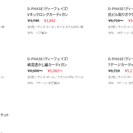
D-PHASE（ディーフェイズ）
D-PHASE（デ
Vネックロングカーディガン
抗ピル貼りポケ
￥3,740
￥2,882
￥6,710～
￥5
％・綿
全6色 / サイズ：S～3L / ポリエステル65％・綿
全4色 / サイズ：S～
35％ リブ編み
30％ 14ゲージ・
D-PHASE（ディーフェイズ）
D-PHASE（デ
綿混透かし編カーディガン
7ゲージカーデ
￥6,600～
￥5,082～
￥6,710
￥5,1
ール
全5色 / サイズ：M～LL / アクリル70％・ウール
全3色 / サイズ：M～
30％ 7ゲージ・天竺編み
30％ 7ゲージ・
ポケット