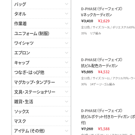
バッグ
D-PHASE（ディーフェイズ）
タオル
Vネックカーディガン
￥3,410
￥2,629
作業着
全12色 / サイズ：S～3L / ポリエステル65
ユニフォーム（制服）
35％ リブ編み
ワイシャツ
エプロン
D-PHASE（ディーフェイズ）
キャップ
抗ピル配色カーディガン
つなぎ・はっぴ他
￥5,885
￥4,532
全11色 / サイズ：S～LL / アクリル70％・ウ
マグカップ・タンブラー
30％ 14ゲージ・ゴム編み
文具・ステーショナリー
雑貨・生活
D-PHASE（ディーフェイズ）
ソックス
抗ピルポケット付きカーディガン (
マスク
付)
￥7,260
￥5,588
アイテム（その他）