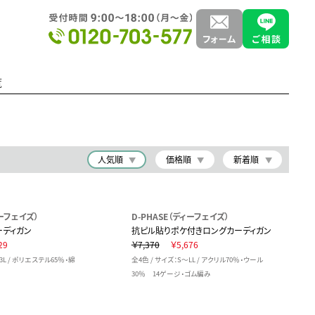
覧
人気順
価格順
新着順
ィーフェイズ）
D-PHASE（ディーフェイズ）
ーディガン
抗ピル貼りポケ付きロングカーディガン
29
￥7,370
￥5,676
3L / ポリエステル65％・綿
全4色 / サイズ：S～LL / アクリル70％・ウール
30％ 14ゲージ・ゴム編み