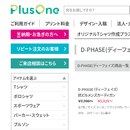
ご利用ガイド
プリント料金
デザイン・入稿
法人・
オリジナルTシャツ作成プラ
納期・お急ぎの方へ
D-PHASE(ディー
リピート注文のお客様
ご来店相談はこちら
D-PHASE(ディーフェイズ)商品一覧 
アイテムを選ぶ
Tシャツ
D-PHASE（ディーフェイズ）
抗ピルメンズカーディガン
ポロシャツ
￥7,700～
￥5,929～
スポーツウェア
全7色 / サイズ：S～3L / アクリル70％・ウ
30％ 14ゲージ・ゴム編み
パーカー・スウェット
ブルゾン