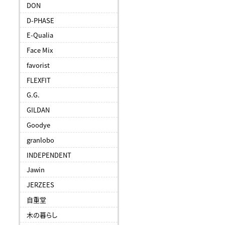
DON
D-PHASE
E-Qualia
Face Mix
favorist
FLEXFIT
G.G.
GILDAN
Goodye
granlobo
INDEPENDENT
Jawin
JERZEES
自重堂
木の暮らし