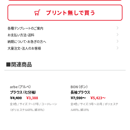
プリント無しで買う
各種テンプレートのご案内
お支払い方法・送料
納期について・お急ぎの方へ
大量注文・法人のお客様
■関連商品
arbe（アルベ）
BON（ボン）
ブラウス（七分袖）
長袖ブラウス
￥4,400
￥3,388
￥7,590～
￥5,423～
全3色 / サイズ：7～17号 / コードレーン
全4色 / サイズ：5号～21号 / ポリエステ
（ポリエステル65％、綿35％）
ル85％、綿15％