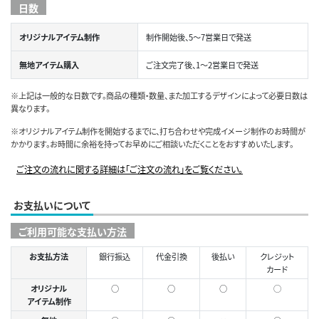
日数
オリジナルアイテム制作
制作開始後、5～7営業日で発送
無地アイテム購入
ご注文完了後、1～2営業日で発送
※上記は一般的な日数です。商品の種類・数量、また加工するデザインによって必要日数は
異なります。
※オリジナルアイテム制作を開始するまでに、打ち合わせや完成イメージ制作のお時間が
かかります。お時間に余裕を持ってお早めにご相談いただくことをおすすめいたします。
ご注文の流れに関する詳細は「ご注文の流れ」をご覧ください。
お支払いについて
ご利用可能な支払い方法
お支払方法
銀行振込
代金引換
後払い
クレジット
カード
オリジナル
○
○
○
◯
アイテム制作