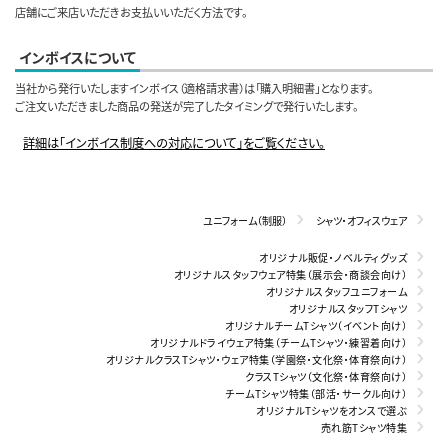
店舗にご来店いただきお支払いいただく方法です。
インボイスについて
当社から発行いたしますインボイス（適格請求書）は「購入明細書」となります。
ご注文いただきました商品の発送が完了したタイミングで発行いたします。
詳細は「インボイス制度への対応について」をご覧ください。
ユニフォーム（制服）
シャツ・オフィスウェア
オリジナル販促・ノベルティグッズ
オリジナルスタッフウェア特集（展示会・商談会向け）
オリジナルスタッフユニフォーム
オリジナルスタッフTシャツ
オリジナルチームTシャツ（イベント向け）
オリジナルドライウェア特集（チームTシャツ・練習着向け）
オリジナルクラスTシャツ・ウェア特集（学園祭・文化祭・体育祭向け）
クラスTシャツ（文化祭・体育祭向け）
チームTシャツ特集（部活・サークル向け）
オリジナルTシャツをオンスで選ぶ
売れ筋Tシャツ特集