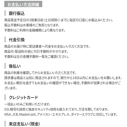
お支払い方法詳細
銀行振込
商品発送予定日の3営業日前（土日祝除く）までに指定の口座にお振込みください。
振込手数料はお客様のご負担となります。
手数料はご利用の金融機関により異なります。
代金引換
商品のお届け時に配送業者へ代金をお支払いいただく方法です。
商品代・配送料の他に代引手数料がかかります。
手数料は左の各種手数料一覧をご確認ください。
後払い
商品の到着を確認してからお支払いいただく方法です。
請求書は商品とは別に発送されますので、発行から14日以内にお支払いをお願いします。
お支払い期日を過ぎてもお支払いの確認ができない場合、手数料が加算される場合がご
ざいます。
クレジットカード
一括払いのみご利用いただけます。
SSL暗号化技術と独自セキュリティ技術も取入れており、万全を期しております。
VISA、JCB、Mastercard、アメリカン・エキスプレス、ダイナースクラブに対応しています。
来店支払い（現金）