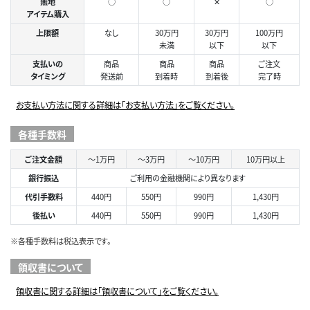
無地
○
○
✕
○
アイテム購入
上限額
なし
30万円
30万円
100万円
未満
以下
以下
支払いの
商品
商品
商品
ご注文
タイミング
発送前
到着時
到着後
完了時
お支払い方法に関する詳細は「お支払い方法」をご覧ください。
各種手数料
ご注文金額
～1万円
～3万円
～10万円
10万円以上
銀行振込
ご利用の金融機関により異なります
代引手数料
440円
550円
990円
1,430円
後払い
440円
550円
990円
1,430円
※各種手数料は税込表示です。
領収書について
領収書に関する詳細は「領収書について」をご覧ください。