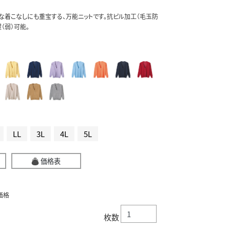
ルな着こなしにも重宝する、万能ニットです。抗ピル加工（毛玉防
（弱）可能。
LL
3L
4L
5L
価格表
価格
枚数