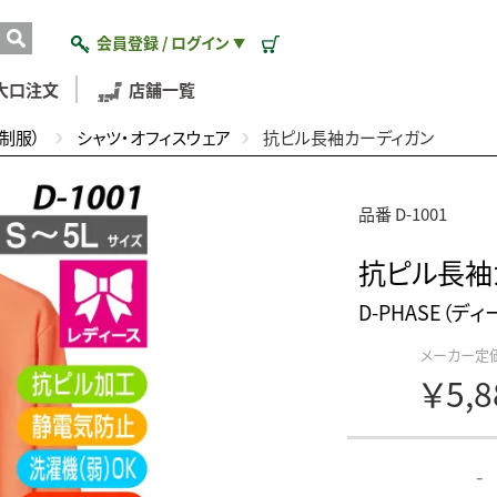
会員登録 / ログイン
▼
大口注文
店舗一覧
制服）
シャツ・オフィスウェア
抗ピル長袖カーディガン
品番 D-1001
抗ピル長袖
D-PHASE（デ
メーカー定
￥5,
-