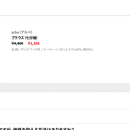
arbe（アルベ）
ブラウス（七分袖）
￥4,400
￥3,388
全3色 / サイズ：7～17号 / コードレーン（ポリエステル65％、綿35％）
ですが、価格を抑える方法はありますか？