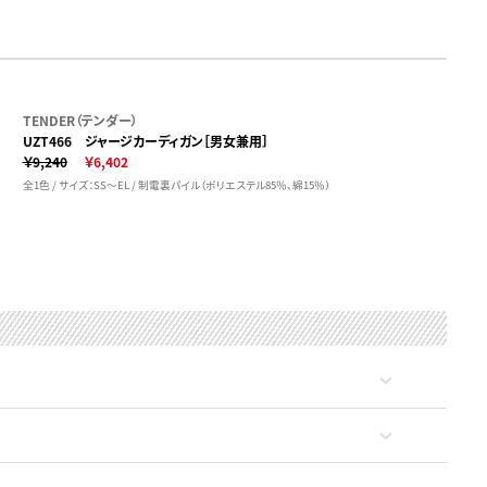
TENDER（テンダー）
UZT466 ジャージカーディガン［男女兼用］
￥9,240
￥6,402
全1色 / サイズ：SS～EL / 制電裏パイル（ポリエステル85％、綿15％）