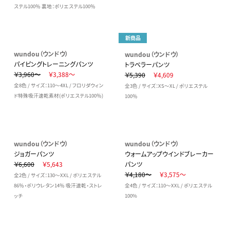
ステル100％ 裏地：ポリエステル100％
新商品
wundou（ウンドウ）
wundou（ウンドウ）
パイピングトレーニングパンツ
トラベラーパンツ
￥3,960～
￥3,388～
￥5,390
￥4,609
全8色 / サイズ：110～4XL / フロリダウィン
全3色 / サイズ：XS～XL / ポリエステル
ド特殊吸汗速乾素材(ポリエステル100％)
100％
wundou（ウンドウ）
wundou（ウンドウ）
ジョガーパンツ
ウォームアップウインドブレーカー
￥6,600
￥5,643
パンツ
￥4,180～
￥3,575～
全2色 / サイズ：130～XXL / ポリエステル
86％・ポリウレタン14％ 吸汗速乾・ストレ
全4色 / サイズ：110～XXL / ポリエステル
ッチ
100%