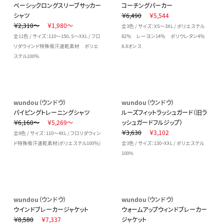
ベーシックロングスリーブサッカー
コーチングパーカー
シャツ
￥6,490
￥5,544
￥2,310～
￥1,980～
全3色 / サイズ：XS～3XL / ポリエステル
全11色 / サイズ：110～150、S～XXL / フロ
82％ レーヨン14％ ポリウレタン4％
リダウインド特殊吸汗速乾素材 ポリエ
8.8オンス
ステル100％
wundou（ウンドウ）
wundou（ウンドウ）
パイピングトレーニングシャツ
ルーズフィットラッシュガード（旧ラ
￥6,160～
￥5,269～
ッシュガードフルジップ）
￥3,630
￥3,102
全8色 / サイズ：110～4XL / フロリダウィン
ド特殊吸汗速乾素材(ポリエステル100％)
全3色 / サイズ：130~XXL / ポリエステル
100%
wundou（ウンドウ）
wundou（ウンドウ）
ウインドブレーカージャケット
ウォームアップウィンドブレーカー
￥8,580
￥7,337
ジャケット