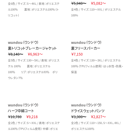
￥5,940～
￥5,082～
全6色 / サイズ：S～4XL / 表地：ポリエステ
ル100％ 裏地：ポリエステル100％（ト
全4色 / サイズ：110～XXL / ポリエステル
リコット）
100%
wundou（ウンドウ）
wundou（ウンドウ）
裏トリコットブレーカージャケット
裏フリースパーカー
￥8,140～
￥6,963～
￥7,150
全5色 / サイズ：130～5XL / 表地：ポリエス
全4色 / サイズ：130～3XL / ポリエステル
テル 100％ 裏地：ポリエステル
100％（TPUフィルム使用） はっ水性・防風・
100％ リブ：ポリエステル93％ ポリ
保温
ウレタン7％
wundou（ウンドウ）
wundou（ウンドウ）
ハーフ中綿コート
ドライスウェットパンツ
￥10,780
￥9,218
￥3,300～
￥2,827～
全2色 / サイズ：S～XXL / 表地：ポリエステ
全2色 / サイズ：110～150、S～XXL、4XL /
ル100％（TPUフィルム使用） 中綿：ポリエ
ポリエステル100％