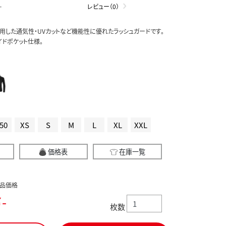
-
レビュー（0）
用した通気性・UVカットなど機能性に優れたラッシュガードです。
イドポケット仕様。
50
XS
S
M
L
XL
XXL
価格表
在庫一覧
品価格
-
枚数