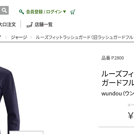
会員登録 / ログイン
▼
大口注文
店舗一覧
ア
ジャージ
ルーズフィットラッシュガード（旧ラッシュガードフル
品番 P2800
ルーズフィ
ガードフル
wundou（ウ
メ
￥